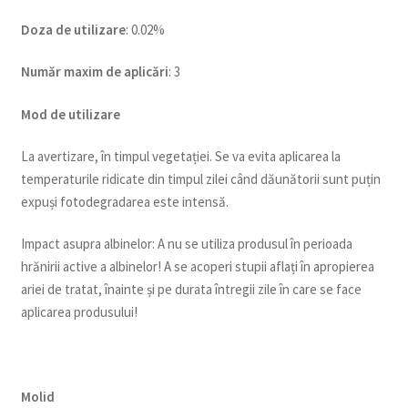
Doza de utilizare
: 0.02%
Num
ăr maxim de aplicări
: 3
Mod de utilizare
La avertizare, în timpul vegetației. Se va evita aplicarea la
temperaturile ridicate din timpul zilei când dăunătorii sunt puțin
expuși fotodegradarea este intensă.
Impact asupra albinelor: A nu se utiliza produsul în perioada
hrănirii active a albinelor! A se acoperi stupii aflați în apropierea
ariei de tratat, înainte și pe durata întregii zile în care se face
aplicarea produsului!
Molid