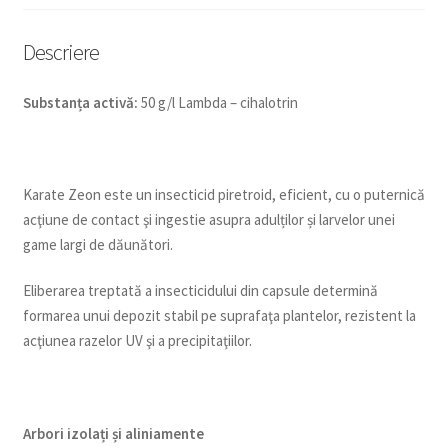
Descriere
Substanța activă:
50 g/l Lambda – cihalotrin
Karate Zeon este un insecticid piretroid, eficient, cu o puternică
acţiune de contact şi ingestie asupra adulților și larvelor unei
game largi de dăunători.
Eliberarea treptată a insecticidului din capsule determină
formarea unui depozit stabil pe suprafaţa plantelor, rezistent la
acţiunea razelor UV şi a precipitaţiilor.
Arbori izolați și aliniamente