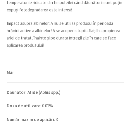
temperaturile ridicate din timpul zilei când dăunătorii sunt puțin
expuși fotodegradarea este intensă.
Impact asupra albinelor: A nu se utiliza produsul în perioada
hrănirii active a albinelor! A se acoperi stupii aflați în apropierea
ariei de tratat, înainte și pe durata întregii zile în care se face
aplicarea produsului!
Măr
Dăunator
:
Afide (Aphis spp.)
Doza de utilizare
: 0.02%
Num
ăr maxim de aplicări
: 3