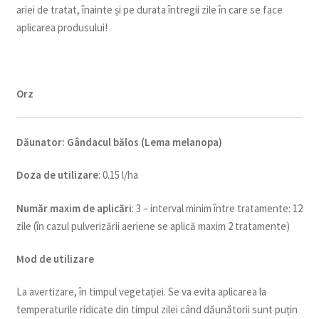
ariei de tratat, înainte și pe durata întregii zile în care se face
aplicarea produsului!
Orz
Dăunator
:
Gândacul bălos (Lema melanopa)
Doza de utilizare
: 0.15 l/ha
Num
ăr maxim de aplicări
: 3 – interval minim între tratamente: 12
zile (în cazul pulverizării aeriene se aplică maxim 2 tratamente)
Mod de utilizare
La avertizare, în timpul vegetației. Se va evita aplicarea la
temperaturile ridicate din timpul zilei când dăunătorii sunt puțin