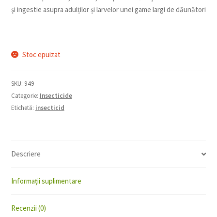
şi ingestie asupra adulților și larvelor unei game largi de dăunători
Stoc epuizat
SKU:
949
Categorie:
Insecticide
Etichetă:
insecticid
Descriere
Informații suplimentare
Recenzii (0)