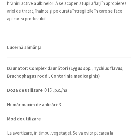
hrănirii active a albinelor! A se acoperi stupii aflați în apropierea
ariei de tratat, înainte și pe durata întregii zile în care se face
aplicarea produsului!
Lucernă sămânţă
Dăunator
:
Complex dăunători (Lygus spp., Tychius flavus,
Bruchophagus roddi, Contarinia medicaginis)
Doza de utilizare
: 0.15 l p.c./ha
Num
ăr maxim de aplicări
: 3
Mod de utilizare
La avertizare, în timpul vegetației. Se va evita plicarea la