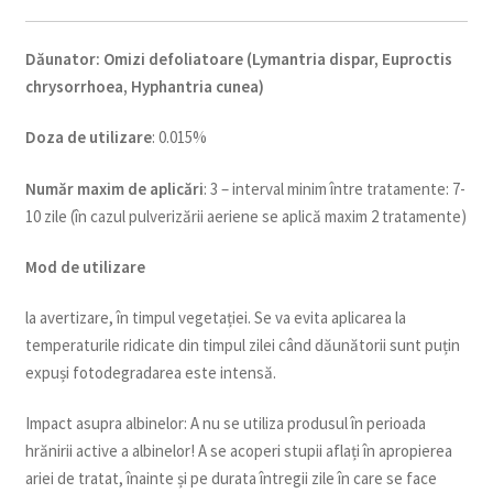
Dăunator
:
Omizi defoliatoare (Lymantria dispar, Euproctis
chrysorrhoea, Hyphantria cunea)
Doza de utilizare
: 0.015%
Num
ăr maxim de aplicări
: 3 – interval minim între tratamente: 7-
10 zile (în cazul pulverizării aeriene se aplică maxim 2 tratamente)
Mod de utilizare
la avertizare, în timpul vegetației. Se va evita aplicarea la
temperaturile ridicate din timpul zilei când dăunătorii sunt puțin
expuși fotodegradarea este intensă.
Impact asupra albinelor: A nu se utiliza produsul în perioada
hrănirii active a albinelor! A se acoperi stupii aflați în apropierea
ariei de tratat, înainte și pe durata întregii zile în care se face