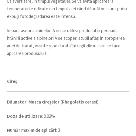
La avertizare, în timpul vegetației. Se va evita aplicarea la
temperaturile ridicate din timpul zilei când dăunătorii sunt puțin
expuși fotodegradarea este intensă.
Impact asupra albinelor: A nu se utiliza produsul în perioada
hrănirii active a albinelor! A se acoperi stupii aflați în apropierea
ariei de tratat, înainte și pe durata întregii zile în care se face
aplicarea produsului!
C
ireş
Dăunator
:
Musca cireșelor (Rhagoletis cerasi)
Doza de utilizare
: 0.02%
Num
ăr maxim de aplicări
: 3