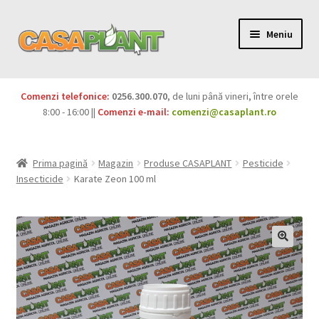
Meniu
PACHETE
Comenzi telefonice:
0256.300.070
, de luni până vineri, între orele
Extinde
8:00 - 16:00 ||
Comenzi e-mail:
comenzi@casaplant.ro
Pesticide
meniul
copil
Îngrășăminte
Prima pagină
Magazin
Produse CASAPLANT
Pesticide
Insecticide
Karate Zeon 100 ml
Extinde
Semințe
meniul
copil
Produse BIO
Igienă publică
Extinde
Casa și grădina
meniul