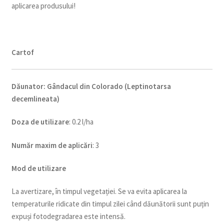
aplicarea produsului!
C
artof
Dăunator
:
Gândacul din Colorado (Leptinotarsa
decemlineata)
Doza de utilizare
: 0.2 l/ha
Num
ăr maxim de aplicări
: 3
Mod de utilizare
La avertizare, în timpul vegetației. Se va evita aplicarea la
temperaturile ridicate din timpul zilei când dăunătorii sunt puțin
expuși fotodegradarea este intensă.