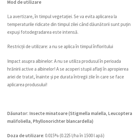
Mod de utilizare
La avertizare, în timpul vegetației. Se va evita aplicarea la
temperaturile ridicate din timpul zilei când dăunătorii sunt puțin
expuși fotodegradarea este intensă.
Restricții de utilizare: a nu se aplica în timpul înfloritului
Impact asupra albinelor: A nu se utiliza produsul în perioada
hrănirii active a albinelor! A se acoperi stupii aflați în apropierea
ariei de tratat, înainte și pe durata întregii zile în care se face
aplicarea produsului!
Dăunator
:
Insecte minatoare (Stigmella malella, Leucoptera
malifoliella, Phyllonorichter blancardella)
Doza de utilizare
: 0.015% (0.225 l/ha în 1500 l apă)