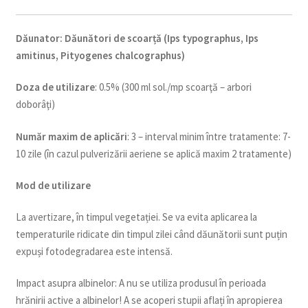
Dăunator
:
Dăunători de scoarță (Ips typographus, Ips
amitinus, Pityogenes chalcographus)
Doza de utilizare
: 0.5% (300 ml sol./mp scoarţă – arbori
doborâţi)
Num
ăr maxim de aplicări
: 3 – interval minim între tratamente: 7-
10 zile (în cazul pulverizării aeriene se aplică maxim 2 tratamente)
Mod de utilizare
La avertizare, în timpul vegetației. Se va evita aplicarea la
temperaturile ridicate din timpul zilei când dăunătorii sunt puțin
expuși fotodegradarea este intensă.
Impact asupra albinelor: A nu se utiliza produsul în perioada
hrănirii active a albinelor! A se acoperi stupii aflați în apropierea