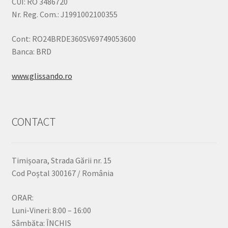
CUI: RO 3486720
Nr. Reg. Com.: J1991002100355
Cont: RO24BRDE360SV69749053600
Banca: BRD
www.glissando.ro
CONTACT
Timișoara, Strada Gării nr. 15
Cod Poștal 300167 / România
ORAR:
Luni-Vineri: 8:00 – 16:00
Sâmbăta: ÎNCHIS