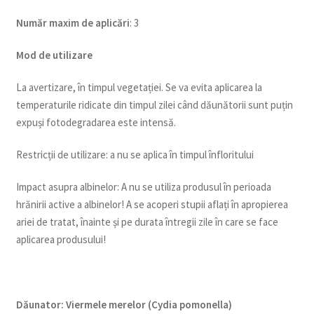
Num
ăr maxim de aplicări
: 3
Mod de utilizare
La avertizare, în timpul vegetației. Se va evita aplicarea la
temperaturile ridicate din timpul zilei când dăunătorii sunt puțin
expuși fotodegradarea este intensă.
Restricții de utilizare: a nu se aplica în timpul înfloritului
Impact asupra albinelor: A nu se utiliza produsul în perioada
hrănirii active a albinelor! A se acoperi stupii aflați în apropierea
ariei de tratat, înainte și pe durata întregii zile în care se face
aplicarea produsului!
Dăunator
:
Viermele merelor (Cydia pomonella)