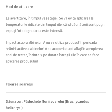
Mod de utilizare
La avertizare, în timpul vegetației. Se va evita aplicarea la
temperaturile ridicate din timpul zilei când dăunătorii sunt puțin
expuși fotodegradarea este intensă.
Impact asupra albinelor: A nu se utiliza produsul în perioada
hrănirii active a albinelor! A se acoperi stupii aflați în apropierea
ariei de tratat, înainte și pe durata întregii zile în care se face
aplicarea produsului!
Floarea soarelui
Dăunator
:
Păduchele florii soarelui (Brachycaudus
helichrysi)