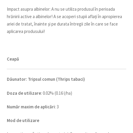
Impact asupra albinelor: A nu se utiliza produsul în perioada
hrănirii active a albinelor! A se acoperi stupii aflați în apropierea
ariei de tratat, înainte și pe durata întregii zile în care se face
aplicarea produsului!
Ceapă
Dăunator
:
Tripsul comun (Thrips tabaci)
Doza de utilizare
: 0.02% (0.16 l/ha)
Num
ăr maxim de aplicări
: 3
Mod de utilizare