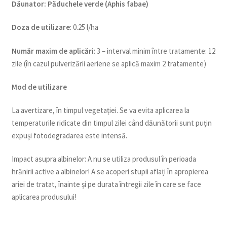
Dăunator
:
Păduchele verde (Aphis fabae)
Doza de utilizare
: 0.25 l/ha
Num
ăr maxim de aplicări
: 3 – interval minim între tratamente: 12
zile (în cazul pulverizării aeriene se aplică maxim 2 tratamente)
Mod de utilizare
La avertizare, în timpul vegetației. Se va evita aplicarea la
temperaturile ridicate din timpul zilei când dăunătorii sunt puțin
expuși fotodegradarea este intensă.
Impact asupra albinelor: A nu se utiliza produsul în perioada
hrănirii active a albinelor! A se acoperi stupii aflați în apropierea
ariei de tratat, înainte și pe durata întregii zile în care se face
aplicarea produsului!