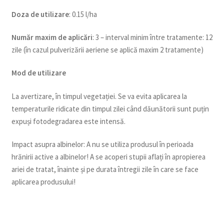
Doza de utilizare
: 0.15 l/ha
Num
ăr maxim de aplicări
: 3 – interval minim între tratamente: 12
zile (în cazul pulverizării aeriene se aplică maxim 2 tratamente)
Mod de utilizare
La avertizare, în timpul vegetației. Se va evita aplicarea la
temperaturile ridicate din timpul zilei când dăunătorii sunt puțin
expuși fotodegradarea este intensă.
Impact asupra albinelor: A nu se utiliza produsul în perioada
hrănirii active a albinelor! A se acoperi stupii aflați în apropierea
ariei de tratat, înainte și pe durata întregii zile în care se face
aplicarea produsului!