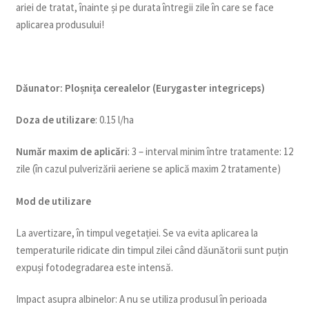
ariei de tratat, înainte și pe durata întregii zile în care se face
aplicarea produsului!
Dăunator
:
Ploșnița cerealelor (Eurygaster integriceps)
Doza de utilizare
: 0.15 l/ha
Num
ăr maxim de aplicări
: 3 – interval minim între tratamente: 12
zile (în cazul pulverizării aeriene se aplică maxim 2 tratamente)
Mod de utilizare
La avertizare, în timpul vegetației. Se va evita aplicarea la
temperaturile ridicate din timpul zilei când dăunătorii sunt puțin
expuși fotodegradarea este intensă.
Impact asupra albinelor: A nu se utiliza produsul în perioada