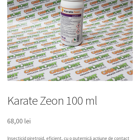
copil
Extinde
Sere și solarii
meniul
copil
Karate Zeon 100 ml
68,00
lei
Insecticid piretroid, eficient, cu o puternică acţiune de contact