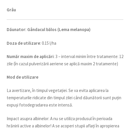
Grâu
Dăunator
:
Gândacul bălos (Lema melanopa)
Doza de utilizare
: 0.15 l/ha
Num
ăr maxim de aplicări
: 3 – interval minim între tratamente: 12
zile (în cazul pulverizării aeriene se aplică maxim 2 tratamente)
Mod de utilizare
La avertizare, în timpul vegetației. Se va evita aplicarea la
temperaturile ridicate din timpul zilei când dăunătorii sunt puțin
expuși fotodegradarea este intensă.
Impact asupra albinelor: A nu se utiliza produsul în perioada
hrănirii active a albinelor! A se acoperi stupii aflați în apropierea