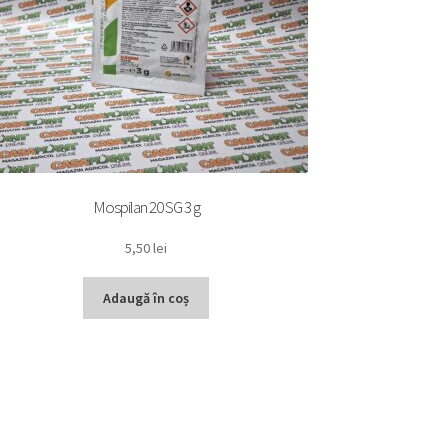
Mospilan 20 SG 3 g
5,50
lei
Adaugă în coș