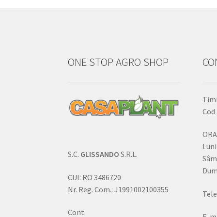
ONE STOP AGRO SHOP
CO
Timi
Cod 
ORA
Luni
S.C.
GLISSANDO
S.R.L.
Sâm
Dumi
CUI: RO 3486720
Nr. Reg. Com.: J1991002100355
Tele
Cont:
E-ma