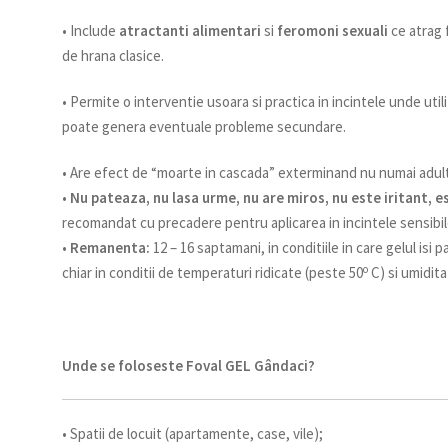
• Include
atractanti alimentari
si
feromoni sexuali
ce atrag f
de hrana clasice.
• Permite o interventie usoara si practica in incintele unde utili
poate genera eventuale probleme secundare.
• Are efect de “moarte in cascada” exterminand nu numai adultii
•
Nu pateaza, nu lasa urme, nu are miros, nu este iritant, 
recomandat cu precadere pentru aplicarea in incintele sensibil
•
Remanenta:
12 – 16 saptamani, in conditiile in care gelul isi 
o
chiar in conditii de temperaturi ridicate (peste 50
C) si umidita
Unde se foloseste Foval GEL Gândaci?
• Spatii de locuit (apartamente, case, vile);