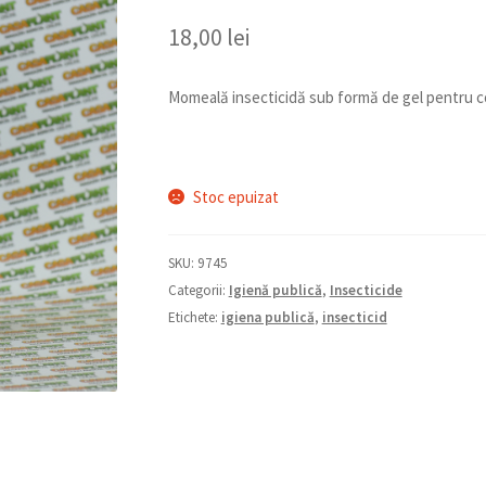
18,00
lei
Momeală insecticidă sub formă de gel pentru 
Stoc epuizat
SKU:
9745
Categorii:
Igienă publică
,
Insecticide
Etichete:
igiena publică
,
insecticid