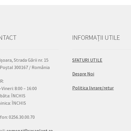
NTACT
INFORMAȚII UTILE
șoara, Strada Gării nr. 15
SFATURI UTILE
Poștal 300167 / România
Despre Noi
R:
Politica livrare/retur
-Vineri: 8:00 – 16:00
băta: ÎNCHIS
nica: ÎNCHIS
fon: 0256.30.00.70
il:
comenzi@casaplant.ro