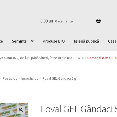
0,00
lei
0 elemente
te
Semințe
Produse BIO
Igienă publică
Casa 
256.300.070
, de luni până vineri, între orele 8:00 - 16:00 ||
Comenzi e-mail:
c
Pesticide
Insecticide
Foval GEL Gândaci 5 g
Foval GEL Gândaci 