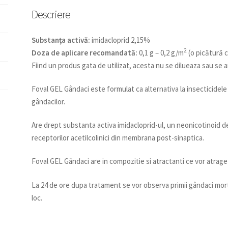
Descriere
Substanța activă:
imidacloprid 2,15%
2
Doza de aplicare recomandată:
0,1 g – 0,2 g/m
(o picătură 
Fiind un produs gata de utilizat, acesta nu se dilueaza sau se
Foval GEL Gândaci este formulat ca alternativa la insecticidele
gândacilor.
Are drept substanta activa imidacloprid-ul, un neonicotinoid d
receptorilor acetilcolinici din membrana post-sinaptica.
Foval GEL Gândaci are in compozitie si atractanti ce vor atrage
La 24 de ore dupa tratament se vor observa primii gândaci morti 
loc.