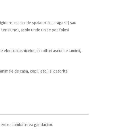
frigidere, masini de spalat rufe, aragaze) sau
a tensiune), acolo unde un se pot folosi
le electrocasnicelor, in colturi ascunse luminii,
animale de casa, copii, etc.) si datorita
pentru combaterea gândacilor.