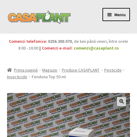
Meniu
PACHETE
Comenzi telefonice:
0256.300.070
, de luni până vineri, între orele
Extinde
8:00 - 16:00 ||
Comenzi e-mail:
comenzi@casaplant.ro
Pesticide
meniul
copil
Îngrășăminte
Prima pagină
Magazin
Produse CASAPLANT
Pesticide
Insecticide
Fendona Top 50 ml
Extinde
Semințe
meniul
copil
Produse BIO
Igienă publică
Extinde
Casa și grădina
meniul