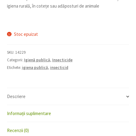
igiena rurală, în cotețe sau adăposturi de animale
Stoc epuizat
SKU:
14229
Categorii:
Igienă publică
,
Insecticide
Etichete:
igiena publică
,
insecticid
Descriere
Informații suplimentare
Recenzii (0)