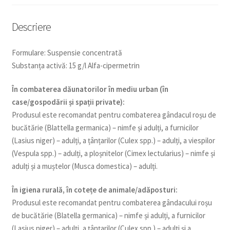
Descriere
Formulare: Suspensie concentrată
Substanța activă: 15 g/l Alfa-cipermetrin
În combaterea dăunatorilor în mediu urban (în
case/gospodării și spații private):
Produsul este recomandat pentru combaterea gândacul roșu de
bucătărie (Blattella germanica) – nimfe și adulți, a furnicilor
(Lasius niger) – adulți, a țânțarilor (Culex spp.) – adulți, a viespilor
(Vespula spp.) – adulți, a ploșnitelor (Cimex lectularius) – nimfe și
adulți și a muștelor (Musca domestica) – adulți.
În igiena rurală, în cotețe de animale/adăposturi:
Produsul este recomandat pentru combaterea gândacului roșu
de bucătărie (Blatella germanica) – nimfe și adulți, a furnicilor
(Lasius niger) – adulți, a țânțarilor (Culex spp.) – adulți și a