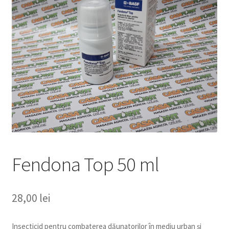
copil
Extinde
Sere și solarii
meniul
copil
Fendona Top 50 ml
28,00
lei
Insecticid pentru combaterea dăunatorilor în mediu urban și