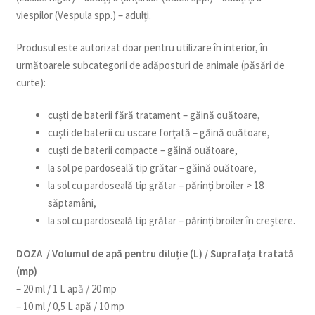
viespilor (Vespula spp.) – adulți.
Produsul este autorizat doar pentru utilizare în interior, în
următoarele subcategorii de adăposturi de animale (păsări de
curte):
cuști de baterii fără tratament – găină ouătoare,
cuști de baterii cu uscare forțată – găină ouătoare,
cuști de baterii compacte – găină ouătoare,
la sol pe pardoseală tip grătar – găină ouătoare,
la sol cu pardoseală tip grătar – părinți broiler > 18
săptamâni,
la sol cu pardoseală tip grătar – părinți broiler în creștere.
DOZA / Volumul de apă pentru diluție (L) / Suprafața tratată
(mp)
– 20 ml / 1 L apă / 20 mp
– 10 ml / 0,5 L apă / 10 mp