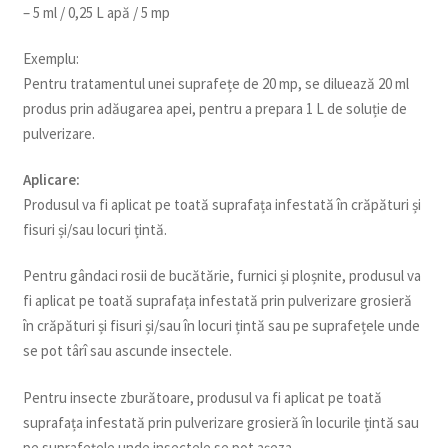
– 5 ml / 0,25 L apă / 5 mp
Exemplu:
Pentru tratamentul unei suprafețe de 20 mp, se diluează 20 ml
produs prin adăugarea apei, pentru a prepara 1 L de soluție de
pulverizare.
Aplicare:
Produsul va fi aplicat pe toată suprafața infestată în crăpături și
fisuri și/sau locuri țintă.
Pentru gândaci rosii de bucătărie, furnici și ploșnite, produsul va
fi aplicat pe toată suprafața infestată prin pulverizare grosieră
în crăpături și fisuri și/sau în locuri țintă sau pe suprafețele unde
se pot târî sau ascunde insectele.
Pentru insecte zburătoare, produsul va fi aplicat pe toată
suprafața infestată prin pulverizare grosieră în locurile țintă sau
pe suprafețele unde insectele se pot așeza.