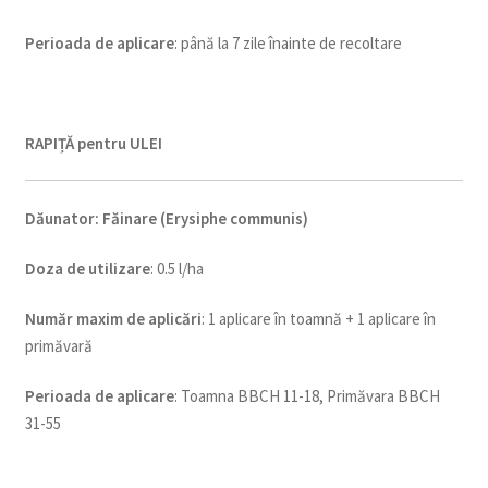
Perioada de aplicare
: până la 7 zile înainte de recoltare
RAPIȚĂ pentru ULEI
Dăunator
:
Făinare (Erysiphe communis)
Doza de utilizare
: 0.5 l/ha
Num
ăr maxim de aplicări
: 1 aplicare în toamnă + 1 aplicare în
primăvară
Perioada de aplicare
: Toamna BBCH 11-18, Primăvara BBCH
31-55