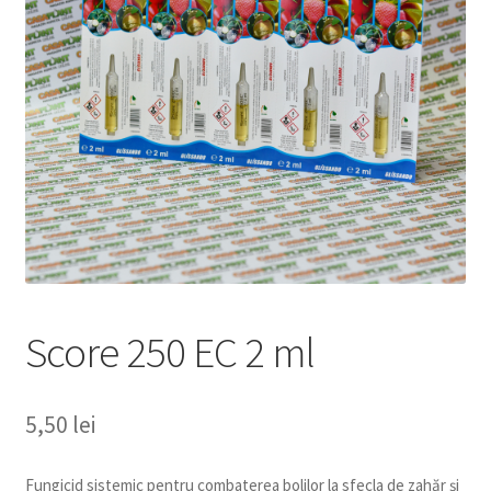
copil
Extinde
Sere și solarii
meniul
copil
Score 250 EC 2 ml
5,50
lei
Fungicid sistemic pentru combaterea bolilor la sfecla de zahăr şi