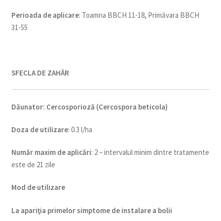
Perioada de aplicare
: Toamna BBCH 11-18, Primăvara BBCH
31-55
SFECLA DE ZAHĂR
Dăunator
:
Cercosporioză (Cercospora beticola)
Doza de utiliz
are
: 0.3 l/ha
Num
ăr maxim de aplicări
: 2 – intervalul minim dintre tratamente
este de 21 zile
Mod de utilizare
La apariţia primelor simptome de instalare a bolii