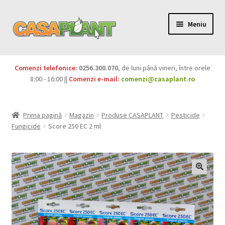
Meniu
PACHETE
Comenzi telefonice:
0256.300.070
, de luni până vineri, între orele
Extinde
8:00 - 16:00 ||
Comenzi e-mail:
comenzi@casaplant.ro
Pesticide
meniul
copil
Îngrășăminte
Prima pagină
Magazin
Produse CASAPLANT
Pesticide
Fungicide
Score 250 EC 2 ml
Extinde
Semințe
meniul
copil
Produse BIO
Igienă publică
Extinde
Casa și grădina
meniul