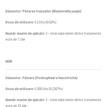
Dăunator
:
Pătarea frunzelor (Blumeriella jaapii)
Doza de utilizare
: 0.2 l/ha (0.02%)
Num
ăr maxim de aplicări
: 3 – intervalul minim dintre tratamente
este de 7 zile
MĂR
Dăunator
:
Făinare (Podosphaera leucotricha)
Doza de utilizare
: 0.200 l/ha (0.2267%)
Num
ăr maxim de aplicări
: 3 – intervalul minim dintre tratamente
este de 10 zile