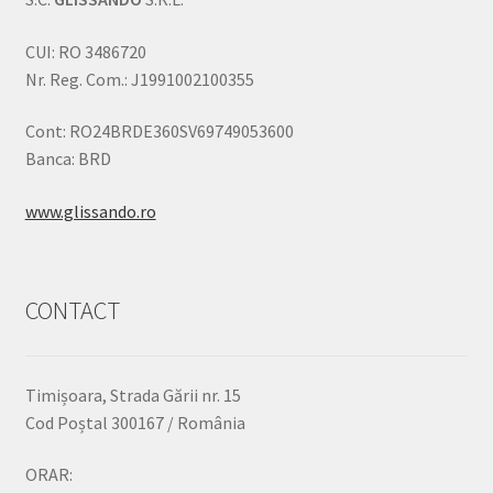
CUI: RO 3486720
Nr. Reg. Com.: J1991002100355
Cont: RO24BRDE360SV69749053600
Banca: BRD
www.glissando.ro
CONTACT
Timișoara, Strada Gării nr. 15
Cod Poștal 300167 / România
ORAR: