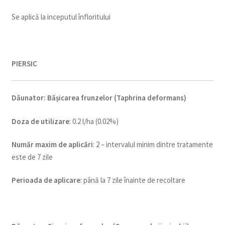
Se aplică la inceputul înfloritului
PIERSIC
Dăunator
:
Bășicarea frunzelor (Taphrina deformans)
Doza de utilizare
: 0.2 l/ha (0.02%)
Num
ăr maxim de aplicări
: 2 – intervalul minim dintre tratamente
este de 7 zile
Perioada de aplicare
: până la 7 zile înainte de recoltare