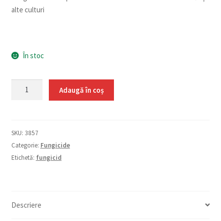
alte culturi
În stoc
Cantitate
Adaugă în coș
Score
250
EC
SKU:
3857
2
Categorie:
Fungicide
ml
Etichetă:
fungicid
Descriere