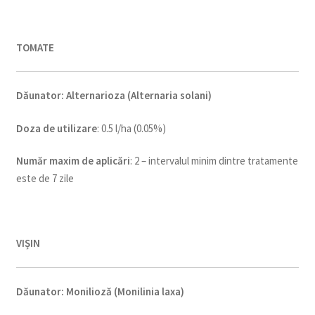
TOMATE
Dăunator
:
Alternarioza (Alternaria solani)
Doza de utilizare
: 0.5 l/ha (0.05%)
Num
ăr maxim de aplicări
: 2 – intervalul minim dintre tratamente
este de 7 zile
VIȘIN
Dăunator
:
Monilioză (Monilinia laxa)