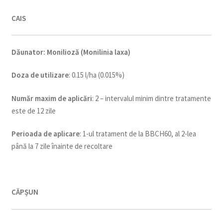
CAIS
Dăunator
:
Monilioză (Monilinia laxa)
Doza de utilizare
: 0.15 l/ha (0.015%)
Num
ăr maxim de aplicări
: 2 – intervalul minim dintre tratamente
este de 12 zile
Perioada de aplicare
: 1-ul tratament de la BBCH60, al 2-lea
până la 7 zile înainte de recoltare
CĂPȘUN