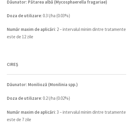
Dăunator
:
Pătarea albă (Mycosphaerella fragariae)
Doza de utilizare
: 0.3 l/ha (0.03%)
Num
ăr maxim de aplicări
: 2 – intervalul minim dintre tratamente
este de 12 zile
CIREȘ
Dăunator
:
Monilioză (Monilinia spp.)
Doza de utilizare
: 0.2 l/ha (0.02%)
Num
ăr maxim de aplicări
: 3 – intervalul minim dintre tratamente
este de 7 zile