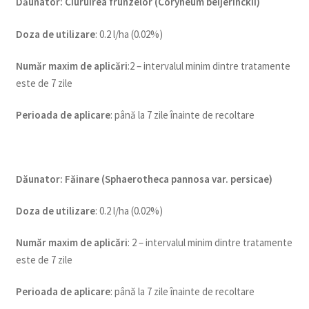
Dăunator
:
Ciuruirea frunzelor (Coryneum beijerinckii)
Doza de utilizare
: 0.2 l/ha (0.02%)
Num
ăr maxim de aplicări
:2 – intervalul minim dintre tratamente
este de 7 zile
Perioada de aplicare
: până la 7 zile înainte de recoltare
Dăunator
:
Făinare (Sphaerotheca pannosa var. persicae)
Doza de utilizare
: 0.2 l/ha (0.02%)
Num
ăr maxim de aplicări
: 2 – intervalul minim dintre tratamente
este de 7 zile
Perioada de aplicare
: până la 7 zile înainte de recoltare