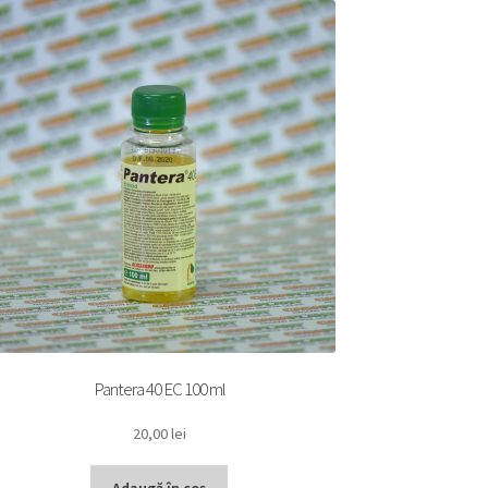
Pantera 40 EC 100 ml
20,00
lei
Adaugă în coș