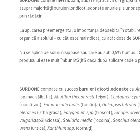
SURDONE
conţine
metribuzin
, substanţă activă din grupa tri
asupra majorităţii buruienilor dicotiledonate anuale şi a unor
prin rădăcini.
La aplicarea preemergentă, o importanţă deosebită în stabilire
organică a solului – cu cât este mai ridicat, cu atât doza de
SU
Nu se aplică pe soluri nisipoase sau care au sub 0,5% humus. D
produsului este mult îmbunătăţită dacă după aplicare cade o pl
SURDONE
combate cu succes
buruieni dicotiledonate
ca:
A
(spanac sălbatic),
Abutilon theophrasti
(teişor),
Centaurea cya
(ciumăfaie),
Fumaria officinalis
(fumăriţa),
Galeopsis tetrahit
(
oleracea
(iarba grasă),
Polygonum spp.
(troscot),
Sinapis arven
vulgaris
(spălăcioasa),
Stellaria media
(rocoina),
Sonchus oler
urens
(urzica),
Xanthium spp
. (cornuţi).