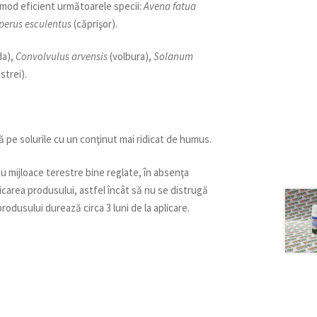
mod eficient următoarele specii:
Avena fatua
perus esculentus
(căprişor).
da),
Convolvulus arvensis
(volbura),
Solanum
strei).
 pe solurile cu un conţinut mai ridicat de humus.
cu mijloace terestre bine reglate, în absenţa
licarea produsului, astfel încât să nu se distrugă
rodusului durează circa 3 luni de la aplicare.