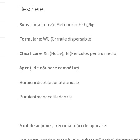
Descriere
Substanța activă:
Metribuzin 700 g/kg
Formulare:
WG (Granule dispersabile)
Clasificare:
Xn (Nociv); N (Periculos pentru mediu)
Agenți de dăunare combătuți
Buruieni dicotiledonate anuale
Buruieni monocotiledonate
Mod de acțiune și recomandări de aplicare: