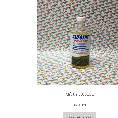
Glifotim 360 SL 1 L
36,00
lei
Adaugă în coș