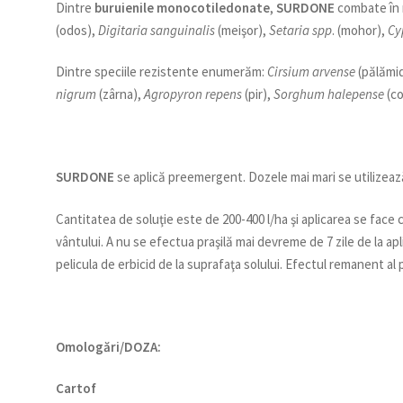
Dintre
buruienile monocotiledonate
,
SURDONE
combate în 
(odos),
Digitaria sanguinalis
(meişor),
Setaria spp
. (mohor),
Cy
Dintre speciile rezistente enumerăm:
Cirsium arvense
(pălămi
nigrum
(zârna),
Agropyron repens
(pir),
Sorghum halepense
(co
SURDONE
se aplică preemergent. Dozele mai mari se utilizează
Cantitatea de soluţie este de 200-400 l/ha şi aplicarea se face 
vântului. A nu se efectua praşilă mai devreme de 7 zile de la ap
pelicula de erbicid de la suprafaţa solului. Efectul remanent al p
Omolo
gări/DOZA:
Cartof