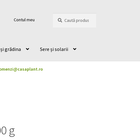
Caută
Caută
Contul meu
după:
și grădina
Sere și solarii
omenzi@casaplant.ro
0 g