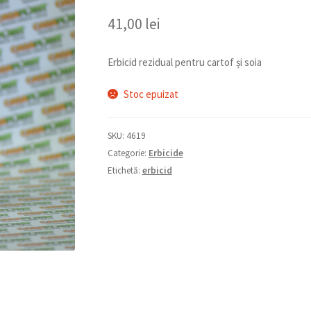
41,00
lei
Erbicid rezidual pentru cartof și soia
Stoc epuizat
SKU:
4619
Categorie:
Erbicide
Etichetă:
erbicid