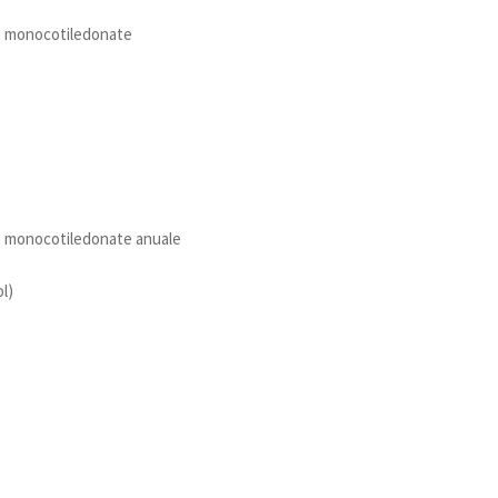
le monocotiledonate
le monocotiledonate anuale
l)