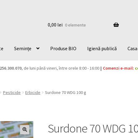
0,00
lei
0 elemente
te
Semințe
Produse BIO
Igienă publică
Casa 
256.300.070
, de luni până vineri, între orele 8:00 - 16:00 ||
Comenzi e-mail:
c
Pesticide
Erbicide
Surdone 70 WDG 100 g
Surdone 70 WDG 10