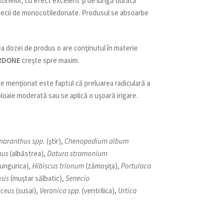
azinelor, cu efect excelent şi de lungă durată
 specii de monocotiledonate. Produsul se absoarbe
a dozei de produs o are conţinutul în materie
RDONE
creşte spre maxim.
e menţionat este faptul că preluarea radiculară a
oaie moderată sau se aplică o uşoară irigare.
maranthus spp.
(ştir),
Chenopodium album
nus
(albăstrea),
Datura stramonium
lungurica),
Hibiscus trionum
(zămoşiţa),
Portulaca
sis
(muştar sălbatic),
Senecio
aceus
(susai),
Veronica spp
. (ventrilica),
Urtica