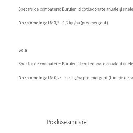
Spectru de combatere: Buruieni dicotiledonate anuale şi une
Doza omologată
: 0,7 – 1,2 kg/ha (preemergent)
Soia
Spectru de combatere: Buruieni dicotiledonate anuale și une
Doza omologată:
0,25 – 0,5 kg/ha preemergent (funcție de so
Produse similare