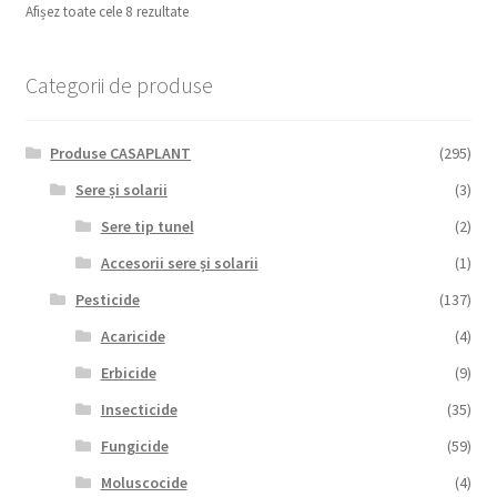
Afișez toate cele 8 rezultate
Categorii de produse
Produse CASAPLANT
(295)
Sere și solarii
(3)
Sere tip tunel
(2)
Accesorii sere și solarii
(1)
Pesticide
(137)
Acaricide
(4)
Erbicide
(9)
Insecticide
(35)
Fungicide
(59)
Moluscocide
(4)