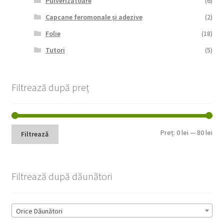
Pulverizatoare
(6)
Capcane feromonale și adezive
(2)
Folie
(18)
Tutori
(5)
Filtrează după preț
Pre
Pre
Preț:
0 lei
—
80 lei
Filtrează
min
max
Filtrează după dăunători
Orice Dăunători