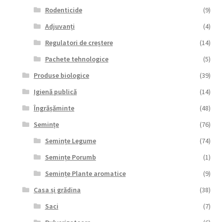
Rodenticide
(9)
Adjuvanți
(4)
Regulatori de creștere
(14)
Pachete tehnologice
(5)
Produse biologice
(39)
Igienă publică
(14)
Îngrășăminte
(48)
Semințe
(76)
Semințe Legume
(74)
Semințe Porumb
(1)
Semințe Plante aromatice
(9)
Casa și grădina
(38)
Saci
(7)