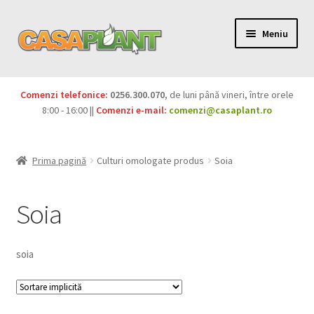
Meniu
PACHETE
Comenzi telefonice:
0256.300.070
, de luni până vineri, între orele
Extinde
8:00 - 16:00 ||
Comenzi e-mail:
comenzi@casaplant.ro
Pesticide
meniul
copil
Îngrășăminte
Prima pagină
Culturi omologate produs
Soia
Extinde
Semințe
meniul
Soia
copil
Produse BIO
soia
Igienă publică
Extinde
Casa și grădina
meniul