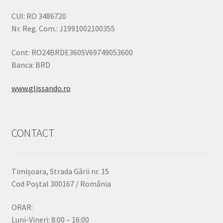
CUI: RO 3486720
Nr. Reg. Com.: J1991002100355
Cont: RO24BRDE360SV69749053600
Banca: BRD
www.glissando.ro
CONTACT
Timișoara, Strada Gării nr. 15
Cod Poștal 300167 / România
ORAR:
Luni-Vineri: 8:00 – 16:00