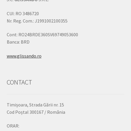
CUI: RO 3486720
Nr. Reg. Com.: J1991002100355
Cont: RO24BRDE360SV69749053600
Banca: BRD
www.glissando.ro
CONTACT
Timișoara, Strada Gării nr. 15
Cod Poștal 300167 / România
ORAR: