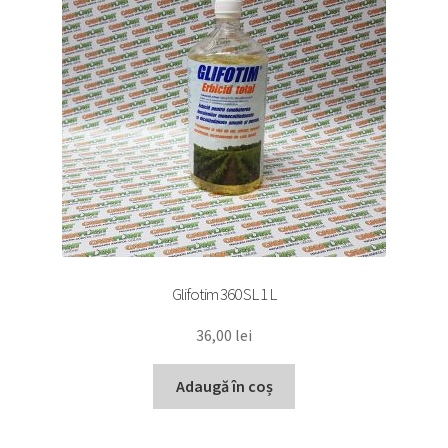
Glifotim 360 SL 1 L
36,00
lei
Adaugă în coș