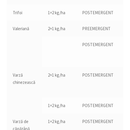
Trifoi
1×2 kg/ha
POSTEMERGENT
13
Valeriană
2×1 kg/ha
PREEMERGENT
POSTEMERGENT
Pâ
Varză
2×1 kg/ha
POSTEMERGENT
16
chinezească
1×2 kg/ha
POSTEMERGENT
16
Varză de
1×2 kg/ha
POSTEMERGENT
16
căpățână