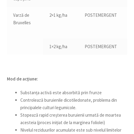
Varză de
2×1 kg/ha
POSTEMERGENT
16
Bruxelles
1×2 kg/ha
POSTEMERGENT
16
Mod de acţiune:
Substanța activă este absorbită prin frunze
Controlează buruienile dicotiledonate, problema din
principalele culturi legumicole.
Stopează rapid creșterea buruienii urmată de moartea
acesteia (proces inițiat de la marginea foliolei)
Nivelul reziduurilor acumulate este sub nivelul limitelor