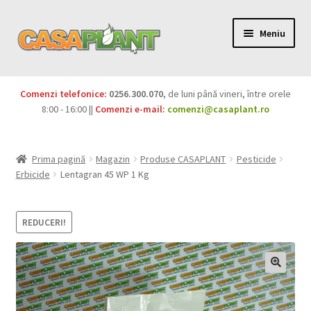
Meniu
PACHETE
Comenzi telefonice:
0256.300.070
, de luni până vineri, între orele
Extinde
8:00 - 16:00 ||
Comenzi e-mail:
comenzi@casaplant.ro
Pesticide
meniul
copil
Îngrășăminte
Prima pagină
Magazin
Produse CASAPLANT
Pesticide
Erbicide
Lentagran 45 WP 1 Kg
Extinde
Semințe
meniul
copil
Produse BIO
REDUCERI!
Igienă publică
Extinde
Casa și grădina
meniul