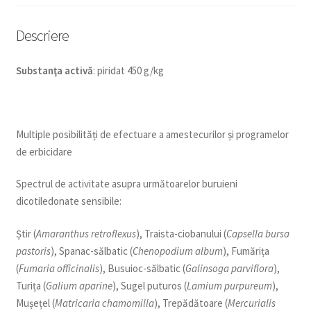
Descriere
Substan
ţa
activ
ă
: piridat 450 g/kg
Multiple posibilități de efectuare a amestecurilor și programelor
de erbicidare
Spectrul de activitate asupra următoarelor buruieni
dicotiledonate sensibile:
Știr (
Amaranthus retroflexus
), Traista-ciobanului (
Capsella bursa
pastoris
), Spanac-sălbatic (
Chenopodium album
), Fumărița
(
Fumaria officinalis
), Busuioc-sălbatic (
Galinsoga parviflora
),
Turița (
Galium aparine
), Sugel puturos (
Lamium purpureum
),
Mușețel (
Matricaria chamomilla
), Trepădătoare (
Mercurialis