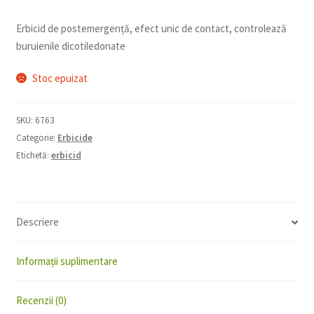
inițial
curent
a
este:
Erbicid de postemergență, efect unic de contact, controlează
fost:
290,00 lei.
buruienile dicotiledonate
328,00 lei.
Stoc epuizat
SKU:
6763
Categorie:
Erbicide
Etichetă:
erbicid
Descriere
Informații suplimentare
Recenzii (0)