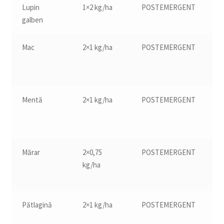
Lupin
1×2 kg/ha
POSTEMERGENT
13
galben
Mac
2×1 kg/ha
POSTEMERGENT
12
Mentă
2×1 kg/ha
POSTEMERGENT
11
Mărar
2×0,75
POSTEMERGENT
10
kg/ha
Pătlagină
2×1 kg/ha
POSTEMERGENT
11