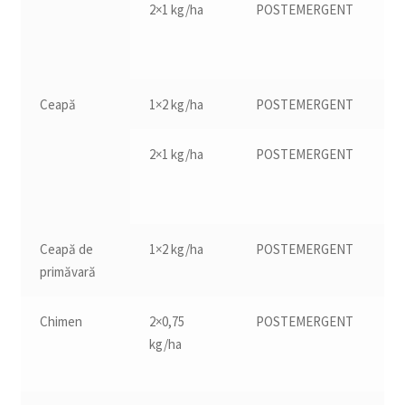
2×1 kg/ha
POSTEMERGENT
16
Ceapă
1×2 kg/ha
POSTEMERGENT
13
2×1 kg/ha
POSTEMERGENT
12
Ceapă de
1×2 kg/ha
POSTEMERGENT
13
primăvară
Chimen
2×0,75
POSTEMERGENT
12
kg/ha