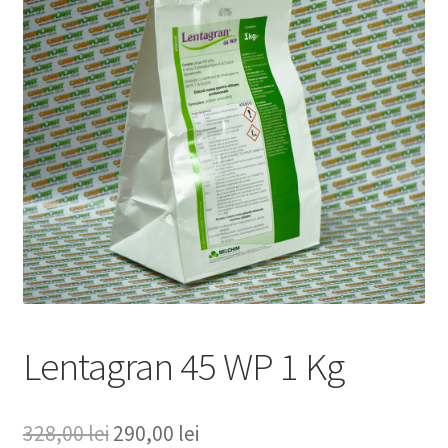
copil
Extinde
Sere și solarii
meniul
copil
Lentagran 45 WP 1 Kg
Prețul
Prețul
328,00
lei
290,00
lei