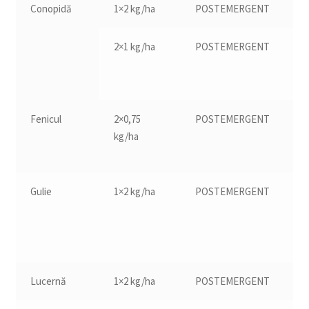
Conopidă
1×2 kg/ha
POSTEMERGENT
16
2×1 kg/ha
POSTEMERGENT
16
Fenicul
2×0,75
POSTEMERGENT
12
kg/ha
Gulie
1×2 kg/ha
POSTEMERGENT
la
s
d
pl
Lucernă
1×2 kg/ha
POSTEMERGENT
13