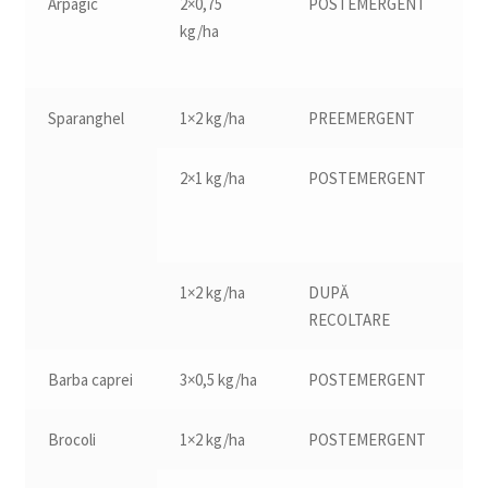
Arpagic
2×0,75
POSTEMERGENT
10
kg/ha
Sparanghel
1×2 kg/ha
PREEMERGENT
2×1 kg/ha
POSTEMERGENT
21
1×2 kg/ha
DUPĂ
RECOLTARE
Barba caprei
3×0,5 kg/ha
POSTEMERGENT
Brocoli
1×2 kg/ha
POSTEMERGENT
16