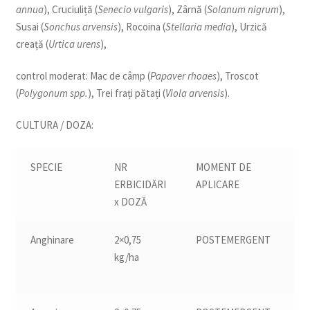
annua
), Cruciuliță (
Senecio vulgaris
), Zârnă (
Solanum nigrum
),
Susai (
Sonchus arvensis
), Rocoina (
Stellaria media
), Urzică
creață (
Urtica urens
),
control moderat: Mac de câmp (
Papaver rhoaes
), Troscot
(
Polygonum spp.
), Trei frați pătați (
Viola arvensis
).
CULTURA / DOZA:
SPECIE
NR
MOMENT DE
T
ERBICIDĂRI
APLICARE
1
x DOZĂ
Anghinare
2×0,75
POSTEMERGENT
13
kg/ha