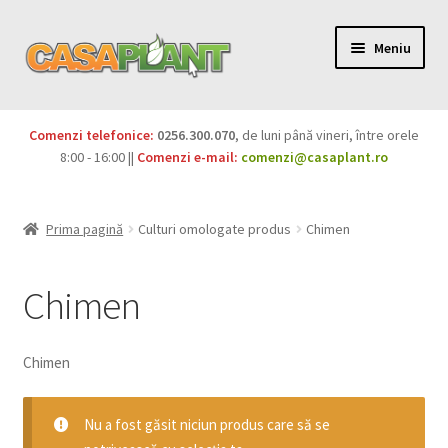
Meniu
PACHETE
Comenzi telefonice:
0256.300.070
, de luni până vineri, între orele
Extinde
8:00 - 16:00 ||
Comenzi e-mail:
comenzi@casaplant.ro
Pesticide
meniul
copil
Îngrășăminte
Prima pagină
Culturi omologate produs
Chimen
Extinde
Semințe
meniul
Chimen
copil
Produse BIO
Chimen
Igienă publică
Extinde
Nu a fost găsit niciun produs care să se
Casa și grădina
meniul