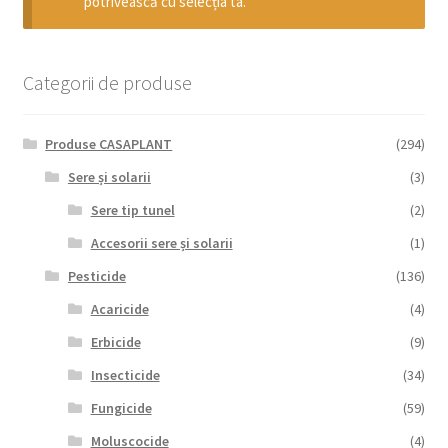
potrivească cu selecția ta.
copil
Extinde
Sere și solarii
meniul
copil
Categorii de produse
Produse CASAPLANT
(294)
Sere și solarii
(3)
Sere tip tunel
(2)
Accesorii sere și solarii
(1)
Pesticide
(136)
Acaricide
(4)
Erbicide
(9)
Insecticide
(34)
Fungicide
(59)
Moluscocide
(4)