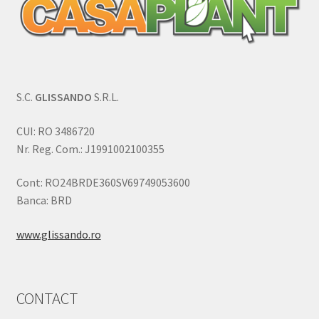
S.C.
GLISSANDO
S.R.L.
CUI: RO 3486720
Nr. Reg. Com.: J1991002100355
Cont: RO24BRDE360SV69749053600
Banca: BRD
www.glissando.ro
CONTACT