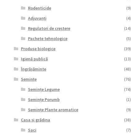
Rodenticide
(9)
Adjuvanți
(4)
Regulatori de creștere
(14)
Pachete tehnologice
(5)
Produse biologice
(39)
Igienă publică
(13)
Îngrășăminte
(48)
Semințe
(76)
Semințe Legume
(74)
Semințe Porumb
(1)
Semințe Plante aromatice
(9)
Casa și grădina
(38)
Saci
(7)