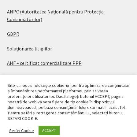
ANPC (Autoritatea Națională pentru Protecția
Consumatorilor)
GDPR
Soluționarea litigiilor
ANF – certificat comercializare PPP
Site-ul nostru folosește cookie-uri pentru optimizarea conținutului
și îmbunătățirea performanței platformei, prin salvarea
preferințelor utilizatorilor. Dacă alegeți butonul ACCEPT, pagina
© CASAPLANT 2026
noastră de web va seta fișiere de tip cookie în dispozitivul
dumneavoastră, pe baza consimțământului exprimat în acest fel.
Politică de confidențialitate
Pentru setări și retragerea consimțământului, selectați butonul
SETARI COOKIE.
Setări Cookie
ACCEPT
0