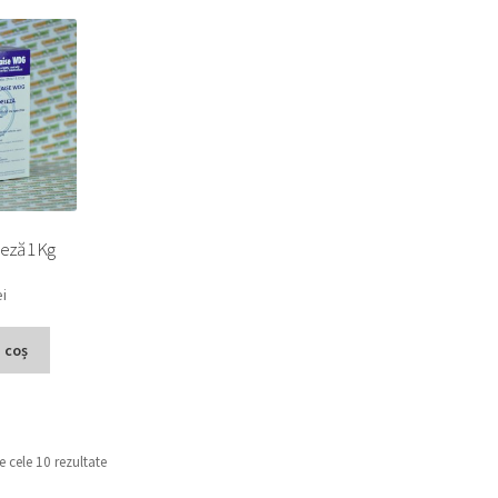
eză 1 Kg
ei
 coș
e cele 10 rezultate