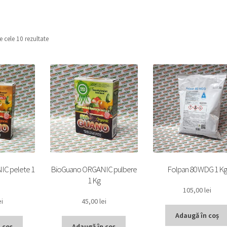
e cele 10 rezultate
C pelete 1
BioGuano ORGANIC pulbere
Folpan 80 WDG 1 Kg
1 Kg
105,00
lei
ei
45,00
lei
Adaugă în coș
 coș
Adaugă în coș