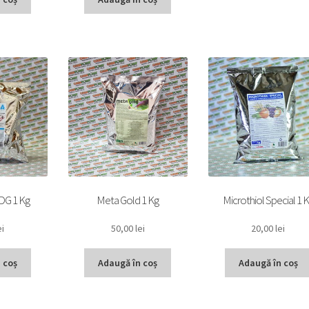
DG 1 Kg
Meta Gold 1 Kg
Microthiol Special 1 
ei
50,00
lei
20,00
lei
 coș
Adaugă în coș
Adaugă în coș