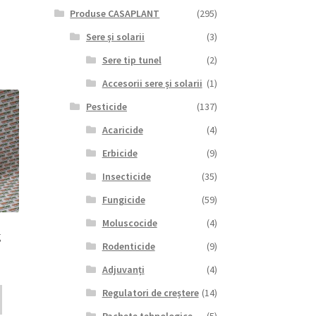
Produse CASAPLANT
(295)
Sere și solarii
(3)
Sere tip tunel
(2)
Accesorii sere și solarii
(1)
Pesticide
(137)
Acaricide
(4)
Erbicide
(9)
Insecticide
(35)
Fungicide
(59)
Moluscocide
(4)
Rodenticide
(9)
Adjuvanți
(4)
Regulatori de creștere
(14)