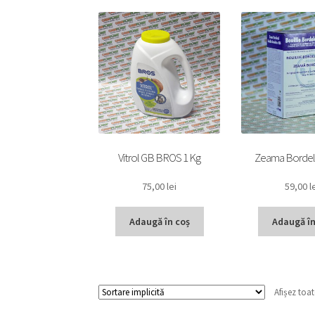
Vitrol GB BROS 1 Kg
Zeama Bordel
75,00
lei
59,00
l
Adaugă în coș
Adaugă în
Afișez toat