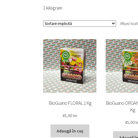
1 kilogram
Afișez toat
BioGuano FLORAL 1 Kg
BioGuano ORGANI
Kg
45,00
lei
45,00
l
Adaugă în coș
Adaugă în