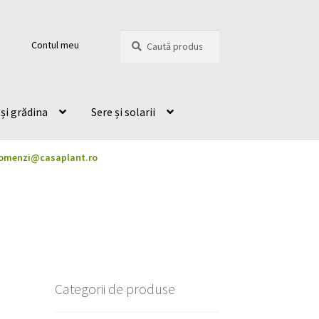
Caută
Caută
Contul meu
după:
și grădina
Sere și solarii
omenzi@casaplant.ro
Categorii de produse