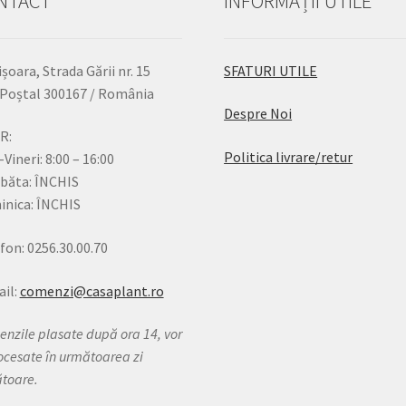
NTACT
INFORMAȚII UTILE
șoara, Strada Gării nr. 15
SFATURI UTILE
Poștal 300167 / România
Despre Noi
R:
Politica livrare/retur
-Vineri: 8:00 – 16:00
băta: ÎNCHIS
nica: ÎNCHIS
fon: 0256.30.00.70
il:
comenzi@casaplant.ro
nzile plasate după ora 14, vor
rocesate în următoarea zi
ătoare.