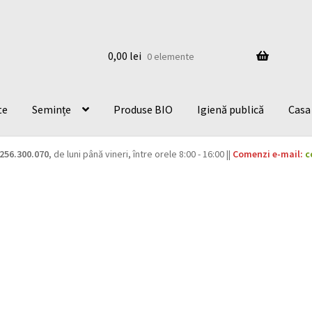
0,00
lei
0 elemente
te
Semințe
Produse BIO
Igienă publică
Casa 
256.300.070
, de luni până vineri, între orele 8:00 - 16:00 ||
Comenzi e-mail:
c