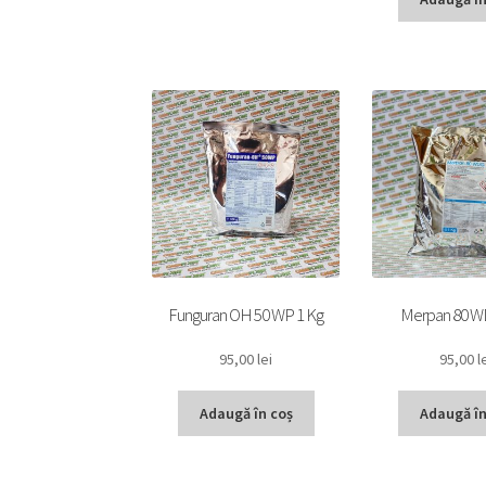
Funguran OH 50 WP 1 Kg
Merpan 80 W
95,00
lei
95,00
l
Adaugă în coș
Adaugă în