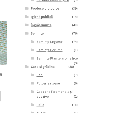
Pachete tehnologice
(5)
Produse biologice
(39)
Igienă publică
(14)
Îngrășăminte
(48)
Semințe
(76)
Semințe Legume
(74)
Semințe Porumb
(1)
Semințe Plante aromatice
(9)
Casa și grădina
(38)
Kg
Saci
(7)
Pulverizatoare
(6)
Capcane feromonale și
adezive
(2)
Folie
(18)