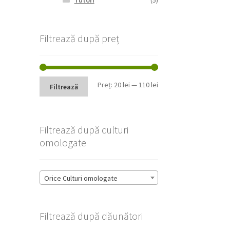
Tutori
(5)
Filtrează după preț
Preț
Preț
Preț:
20 lei
—
110 lei
Filtrează
minim
maxim
Filtrează după culturi
omologate
Orice Culturi omologate
Filtrează după dăunători