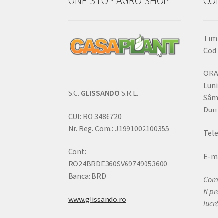
ONE STOP AGRO SHOP
CO
Timi
Cod 
ORA
Luni
S.C.
GLISSANDO
S.R.L.
Sâm
Dumi
CUI: RO 3486720
Nr. Reg. Com.: J1991002100355
Tele
Cont:
E-ma
RO24BRDE360SV69749053600
Banca: BRD
Come
fi p
www.glissando.ro
lucr