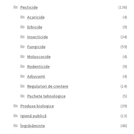
Pesticide
(136)
Acaricide
(4)
Erbicide
(9)
Insecticide
(34)
Fungicide
(59)
Moluscocide
(4)
Rodenticide
(9)
Adjuvanți
(4)
Regulatori de creștere
(14)
Pachete tehnologice
(5)
Produse biologice
(39)
Igienă publică
(13)
Îngrășăminte
(48)