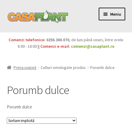
Meniu
PACHETE
Comenzi telefonice:
0256.300.070
, de luni până vineri, între orele
Extinde
8:00 - 16:00 ||
Comenzi e-mail:
comenzi@casaplant.ro
Pesticide
meniul
copil
Îngrășăminte
Prima pagină
Culturi omologate produs
Porumb dulce
Extinde
Semințe
meniul
Porumb dulce
copil
Produse BIO
Porumb dulce
Igienă publică
Extinde
Casa și grădina
meniul