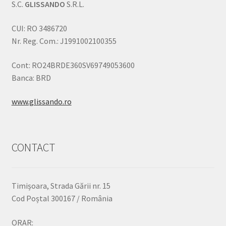
S.C.
GLISSANDO
S.R.L.
CUI: RO 3486720
Nr. Reg. Com.: J1991002100355
Cont: RO24BRDE360SV69749053600
Banca: BRD
www.glissando.ro
CONTACT
Timișoara, Strada Gării nr. 15
Cod Poștal 300167 / România
ORAR: