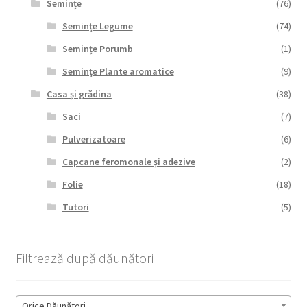
Semințe
(76)
Semințe Legume
(74)
Semințe Porumb
(1)
Semințe Plante aromatice
(9)
Casa și grădina
(38)
Saci
(7)
Pulverizatoare
(6)
Capcane feromonale și adezive
(2)
Folie
(18)
Tutori
(5)
Filtrează după dăunători
Orice Dăunători