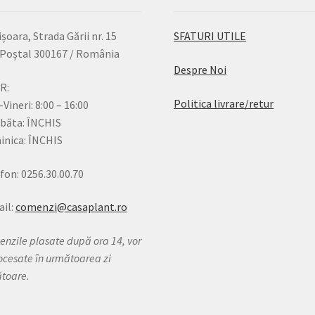
șoara, Strada Gării nr. 15
SFATURI UTILE
Poștal 300167 / România
Despre Noi
R:
Politica livrare/retur
-Vineri: 8:00 – 16:00
băta: ÎNCHIS
nica: ÎNCHIS
fon: 0256.30.00.70
il:
comenzi@casaplant.ro
nzile plasate după ora 14, vor
rocesate în următoarea zi
ătoare.