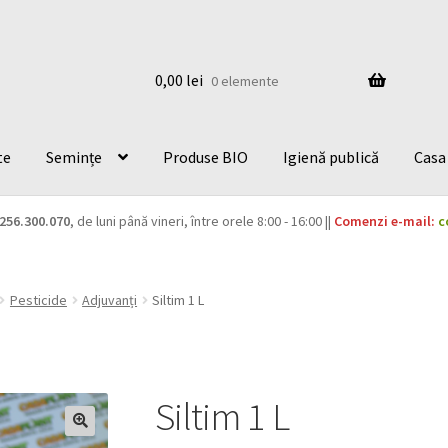
0,00
lei
0 elemente
te
Semințe
Produse BIO
Igienă publică
Casa 
256.300.070
, de luni până vineri, între orele 8:00 - 16:00 ||
Comenzi e-mail:
c
Pesticide
Adjuvanți
Siltim 1 L
Siltim 1 L