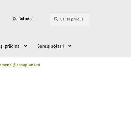
Caută
Caută
Contul meu
după:
și grădina
Sere și solarii
omenzi@casaplant.ro