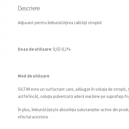
Descriere
Adjuvant pentru îmbunătățirea calității stropirii
Doza de utilizare:
0,02-0,1%
Mod de utilizare
SILTIM este un surfactant care, adăugat în soluția de stropit, 
astfel încât, soluția pulverizată aderă mai bine pe suprafața 
În plus, îmbunătățește absorbția substanțelor active din produ
efectul acestora.