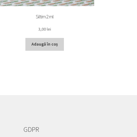
Siltim 2 ml
3,00
lei
Adaugă în coș
GDPR