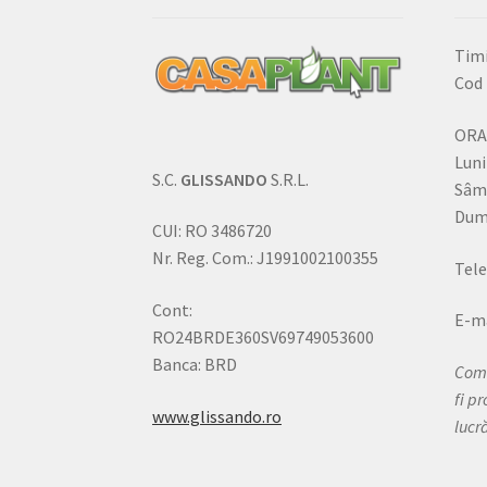
Timi
Cod 
ORA
Luni
S.C.
GLISSANDO
S.R.L.
Sâm
Dumi
CUI: RO 3486720
Nr. Reg. Com.: J1991002100355
Tele
Cont:
E-ma
RO24BRDE360SV69749053600
Banca: BRD
Come
fi p
www.glissando.ro
lucr