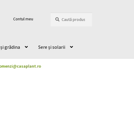
Caută
Caută
Contul meu
după:
și grădina
Sere și solarii
omenzi@casaplant.ro