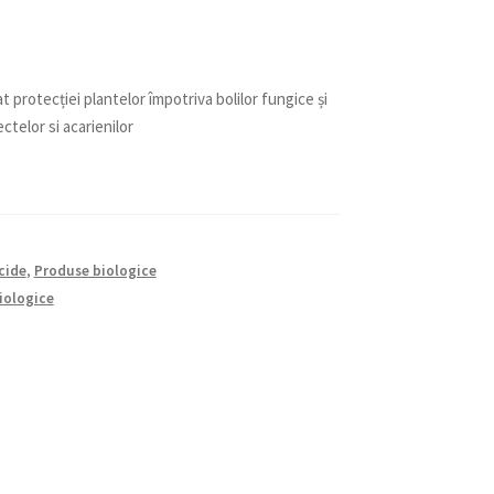
 protecției plantelor împotriva bolilor fungice și
ctelor si acarienilor
cide
,
Produse biologice
iologice