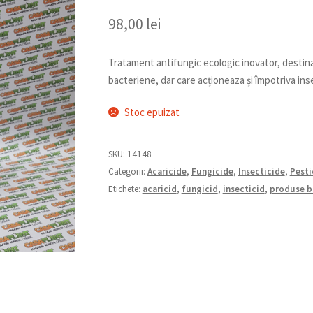
98,00
lei
Tratament antifungic ecologic inovator, destinat
bacteriene, dar care acționeaza și împotriva inse
Stoc epuizat
SKU:
14148
Categorii:
Acaricide
,
Fungicide
,
Insecticide
,
Pesti
Etichete:
acaricid
,
fungicid
,
insecticid
,
produse b