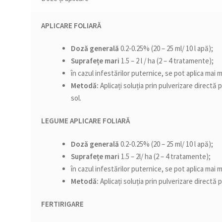
APLICARE FOLIARĂ
Doză generală
0.2-0.25% (20 – 25 ml/ 10 l apă);
Suprafețe mari
1.5 – 2 l / ha (2 – 4 tratamente);
în cazul infestărilor puternice, se pot aplica mai
Metodă:
Aplicați soluția prin pulverizare directă
sol.
LEGUME
APLICARE FOLIARĂ
Doză generală
0.2-0.25% (20 – 25 ml/ 10 l apă);
Suprafețe mari
1.5 – 2l/ ha (2 – 4 tratamente);
în cazul infestărilor puternice, se pot aplica mai
Metodă:
Aplicați soluția prin pulverizare directă 
FERTIRIGARE