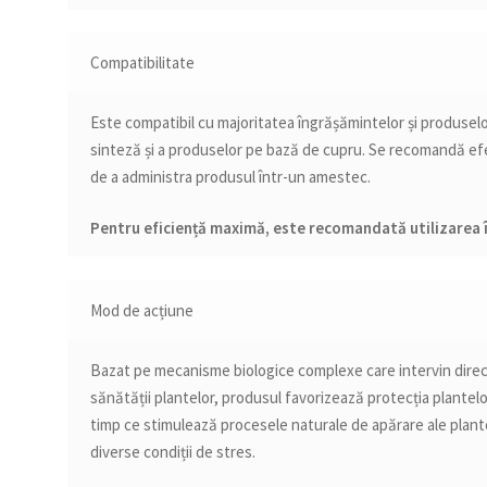
Compatibilitate
Este compatibil cu majoritatea îngrășămintelor și produselo
sinteză și a produselor pe bază de cupru. Se recomandă efe
de a administra produsul într-un amestec.
Pentru eficiență maximă, este recomandată utilizarea 
Mod de acțiune
Bazat pe mecanisme biologice complexe care intervin direct 
sănătății plantelor, produsul favorizează protecția plantelor
timp ce stimulează procesele naturale de apărare ale plante
diverse condiții de stres.