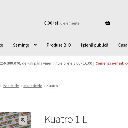
0,00
lei
0 elemente
te
Semințe
Produse BIO
Igienă publică
Casa 
256.300.070
, de luni până vineri, între orele 8:00 - 16:00 ||
Comenzi e-mail:
c
Pesticide
Insecticide
Kuatro 1 L
Kuatro 1 L