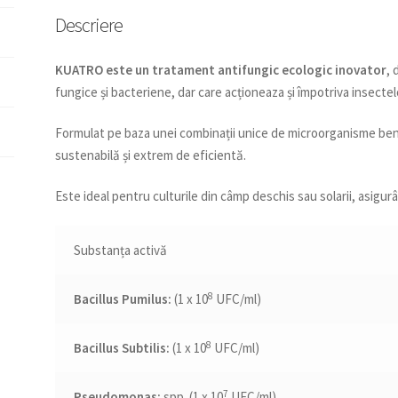
Descriere
KUATRO este un tratament antifungic ecologic inovator
, 
fungice și bacteriene, dar care acționeaza și împotriva insectelor
Formulat pe baza unei combinații unice de microorganisme bene
sustenabilă și extrem de eficientă.
Este ideal pentru culturile din câmp deschis sau solarii, asigur
Substanța activă
8
Bacillus Pumilus:
(1 x 10
UFC/ml)
8
Bacillus Subtilis:
(1 x 10
UFC/ml)
7
Pseudomonas:
spp. (1 x 10
UFC/ml)