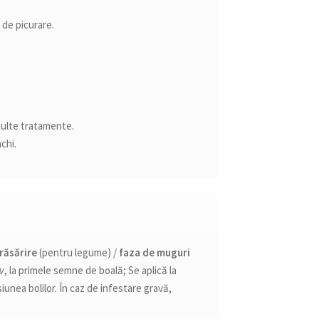
l de picurare.
 multe tratamente.
chi.
răsărire
(pentru legume) /
faza de muguri
iv
, la primele semne de boală; Se aplică la
esiunea bolilor. În caz de infestare gravă,