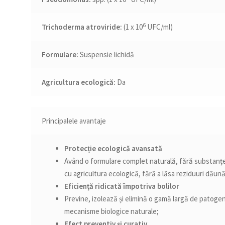
6
Trichoderma atroviride:
(1 x 10
UFC/ml)
Formulare:
Suspensie lichidă
Agricultura ecologică:
Da
Principalele avantaje
Protecție ecologică avansată
Având o formulare complet naturală, fără substanțe
cu agricultura ecologică, fără a lăsa reziduuri dăun
Eficiență ridicată împotriva bolilor
Previne, izolează și elimină o gamă largă de patogeni,
mecanisme biologice naturale;
Efect preventiv și curativ