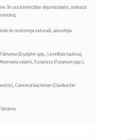
e. În cazul infecțiilor deja instalate, izolează
acestora;
indu-le rezistența naturală, absorbția
inarea (Erysiphe spp., Leveillula taurica),
Alternaria solani), Fuzarioza (Fusarium spp.),
tris), Cancerul bacterian (Clavibacter
 Făinarea