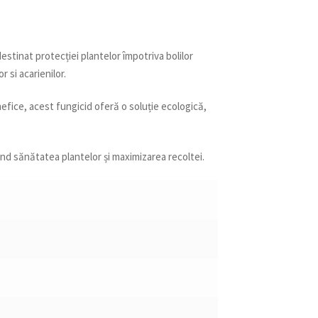
destinat protecției plantelor împotriva bolilor
 si acarienilor.
fice, acest fungicid oferă o soluție ecologică,
ând sănătatea plantelor și maximizarea recoltei.