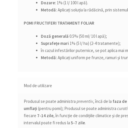
Dozare:
1% (1 l/ 100 l apă).
Metodă:
Aplicați soluția la rădăcină, prin sistemu
POMI FRUCTIFERI
TRATAMENT FOLIAR
Doză generală
0.5% (50 ml/ 10 l apă);
Suprafețe mari
1% (5 l/ ha) (2-4 tratamente);
în cazul infestărilor puternice, se pot aplica mai
Metodă:
Aplicați uniform pe frunze, ramuri și trun
Mod de utilizare
Produsul se poate administra
preventiv
, încă de la
faza de 
umflați
(pentru pomi); Produsul se poate administra
curat
fiecare
7-14 zile
, în funcție de condițiile climatice și de pr
intervalul poate fi redus la
5-7 zile
.