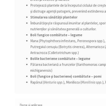
Protejează plantele de la începutul ciclului de creșter
și distruge agenții patogeni, prevenind extinderea 
Stimularea sănătății plantelor
Îmbunătățește răspunsul imunitar al plantelor, spor
nutrienților și sănătatea generală a culturilor.
Boli fungice combătute – legume
Mana (Phytophthora infestans, Peronospora spp.), Fă
Putregaiul cenușiu (Botrytis cinerea), Alternarioza (
Antracnoza (Colletotrichum spp.)
Bolile bacteriene combătute – legume
Pătarea bacteriană a frunzelor (Xanthomonas campes
michiganensis)
Boli (fungice și bacteriene) combătute – pomi
Rapănul (
Venturia spp.
), Monilioza (
Monilinia spp.
),
Doze și aplicare