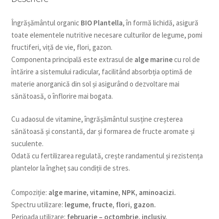
Îngrășământul organic
BIO Plantella
, în formă lichidă, asigură
toate elementele nutritive necesare culturilor de legume, pomi
fructiferi, viță de vie, flori, gazon.
Componenta principală este extrasul de
alge marine
cu rol de
întărire a sistemului radicular, facilitând absorbția optimă de
materie anorganică din sol și asigurând o dezvoltare mai
sănătoasă, o înflorire mai bogata.
Cu adaosul de vitamine, îngrășământul susține creșterea
sănătoasă și constantă, dar și formarea de fructe aromate și
suculente.
Odată cu fertilizarea regulată, crește randamentul și rezistența
plantelor la îngheț sau condiții de stres.
Compoziție:
alge marine, vitamine, NPK, aminoacizi.
Spectru utilizare:
legume, fructe, flori, gazon.
Perioada utilizare:
februarie – octombrie, inclusiv.