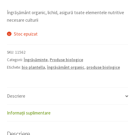
Îngrășământ organic, lichid, asigură toate elementele nutritive
necesare culturii
Stoc epuizat
SKU:
11562
Categorii:
Îngrășăminte
,
Produse biologice
Etichete:
bio plantella
,
îngrășământ organic
,
produse biologice
Descriere
Informații suplimentare
Descriere