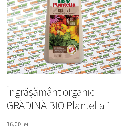
copil
Extinde
Sere și solarii
meniul
copil
Îngrășământ organic
GRĂDINĂ BIO Plantella 1 L
16,00
lei