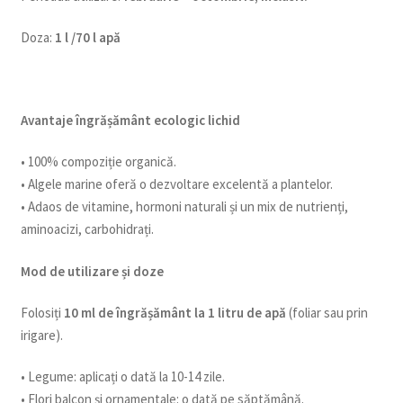
Doza:
1 l /70 l apă
Avantaje îngrășământ ecologic lichid
• 100% compoziție organică.
• Algele marine oferă o dezvoltare excelentă a plantelor.
• Adaos de vitamine, hormoni naturali și un mix de nutrienți,
aminoacizi, carbohidrați.
Mod de utilizare și doze
Folosiți
10 ml de îngrășământ la 1 litru de apă
(foliar sau prin
irigare).
• Legume: aplicați o dată la 10-14 zile.
• Flori balcon și ornamentale: o dată pe săptămână.