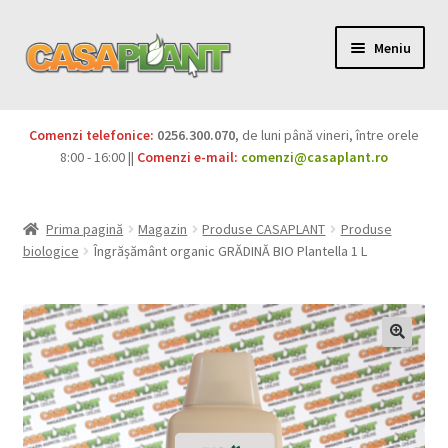
Meniu
PACHETE
Comenzi telefonice:
0256.300.070
, de luni până vineri, între orele
Extinde
8:00 - 16:00 ||
Comenzi e-mail:
comenzi@casaplant.ro
Pesticide
meniul
copil
Îngrășăminte
Prima pagină
Magazin
Produse CASAPLANT
Produse
biologice
Îngrășământ organic GRĂDINĂ BIO Plantella 1 L
Extinde
Semințe
meniul
copil
Produse BIO
Igienă publică
Extinde
Casa și grădina
meniul