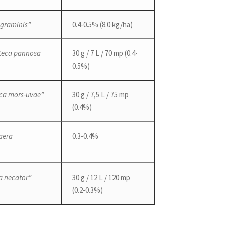
 graminis”
0.4-0.5% (8.0 kg/ha)
teca pannosa
30 g / 7 L / 70 mp (0.4-
0.5%)
ca mors-uvae”
30 g / 7,5 L / 75 mp
(0.4%)
aera
0.3-0.4%
a necator”
30 g / 12 L / 120 mp
(0.2-0.3%)