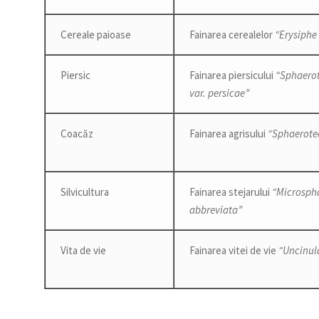
Cereale paioase
Fainarea cerealelor
“Erysiphe
Piersic
Fainarea piersicului
“Sphaero
var. persicae”
Coacăz
Fainarea agrisului
“Sphaerote
Silvicultura
Fainarea stejarului
“Microsph
abbreviata”
Vita de vie
Fainarea vitei de vie
“Uncinul