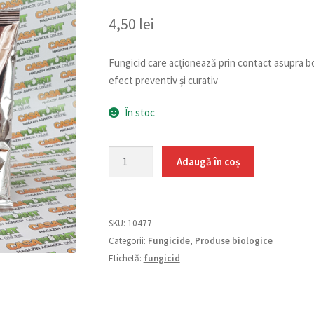
4,50
lei
Fungicid care acționează prin contact asupra bol
efect preventiv și curativ
În stoc
Cantitate
Adaugă în coș
Microthiol
Special
30
SKU:
10477
g
Categorii:
Fungicide
,
Produse biologice
Etichetă:
fungicid