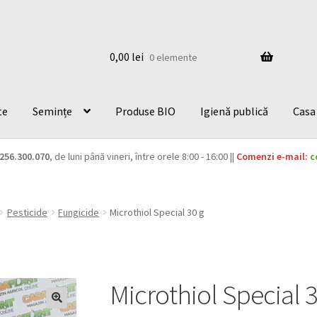
0,00
lei
0 elemente
te
Semințe
Produse BIO
Igienă publică
Casa 
256.300.070
, de luni până vineri, între orele 8:00 - 16:00 ||
Comenzi e-mail:
c
Pesticide
Fungicide
Microthiol Special 30 g
Microthiol Special 3