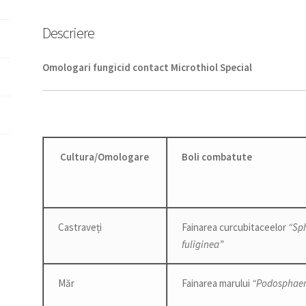
Descriere
Omologari fungicid contact Microthiol Special
Cultura/Omologare
Boli combatute
Castraveți
Fainarea curcubitaceelor
“Sp
fuliginea”
Măr
Fainarea marului
“Podosphaer