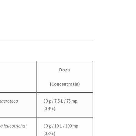
Doza
(Concentratia)
haeroteca
30 g / 7,5 L / 75 mp
(0.4%)
a leucotricha”
30 g / 10 L / 100 mp
(0.3%)