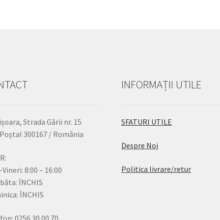
NTACT
INFORMAȚII UTILE
șoara, Strada Gării nr. 15
SFATURI UTILE
Poștal 300167 / România
Despre Noi
R:
Politica livrare/retur
-Vineri: 8:00 – 16:00
băta: ÎNCHIS
nica: ÎNCHIS
fon: 0256.30.00.70