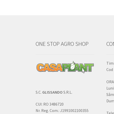
ONE STOP AGRO SHOP
CO
Timi
Cod 
ORA
Luni
S.C.
GLISSANDO
S.R.L.
Sâm
Dumi
CUI: RO 3486720
Nr. Reg. Com.: J1991002100355
Tele