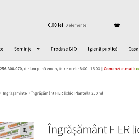
0,00
lei
0 elemente
te
Semințe
Produse BIO
Igienă publică
Casa 
256.300.070
, de luni până vineri, între orele 8:00 - 16:00 ||
Comenzi e-mail:
c
Îngrășăminte
Îngrășământ FIER lichid Plantella 250 ml
Îngrășământ FIER li