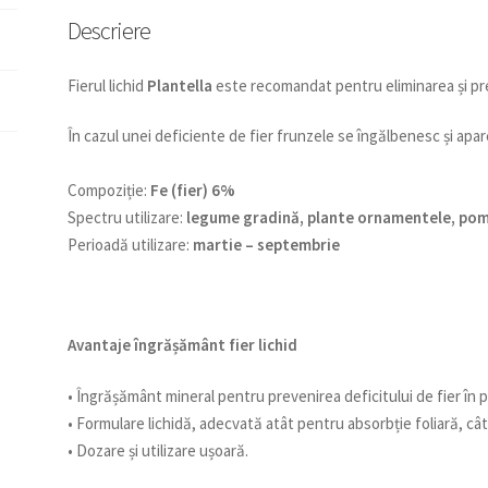
Descriere
Fierul lichid
Plantella
este recomandat pentru eliminarea și prev
În cazul unei deficiente de fier frunzele se îngălbenesc și apar
Compoziție:
Fe (fier) 6%
Spectru utilizare:
legume gradină, plante ornamentele, pomi 
Perioadă utilizare:
martie – septembrie
Avantaje îngrășământ fier lichid
• Îngrășământ mineral pentru prevenirea deficitului de fier în pl
• Formulare lichidă, adecvată atât pentru absorbție foliară, cât
• Dozare și utilizare ușoară.