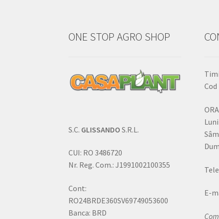
ONE STOP AGRO SHOP
CO
Timi
Cod 
ORA
Luni
S.C.
GLISSANDO
S.R.L.
Sâm
Dumi
CUI: RO 3486720
Nr. Reg. Com.: J1991002100355
Tele
Cont:
E-ma
RO24BRDE360SV69749053600
Banca: BRD
Come