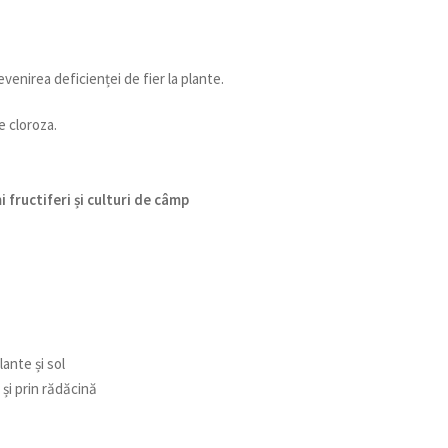
enirea deficienței de fier la plante.
e cloroza.
fructiferi și culturi de câmp
ante și sol
 și prin rădăcină