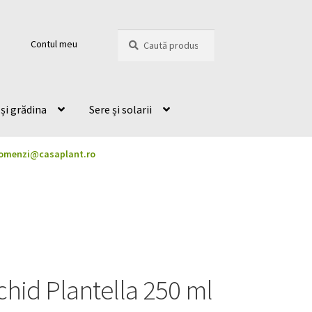
Caută
Caută
Contul meu
după:
și grădina
Sere și solarii
omenzi@casaplant.ro
chid Plantella 250 ml