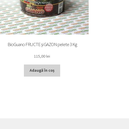
BioGuano FRUCTE și GAZON pelete 3 Kg
115,00
lei
Adaugă în coș