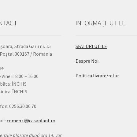
NTACT
INFORMAȚII UTILE
șoara, Strada Gării nr. 15
SFATURI UTILE
Poștal 300167 / România
Despre Noi
R:
Politica livrare/retur
-Vineri: 8:00 – 16:00
băta: ÎNCHIS
nica: ÎNCHIS
fon: 0256.30.00.70
il:
comenzi@casaplant.ro
nzile plasate după ora 14, vor