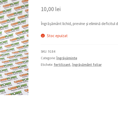
10,00
lei
Îngrășământ lichid, previne și elimină deficitul d
Stoc epuizat
SKU:
9184
Categorie:
Îngrășăminte
Etichete:
fertilizant
,
îngrășământ foliar