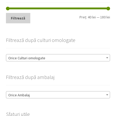
Pre
Pre
Preț:
40 lei
—
180 lei
Filtrează
min
max
Filtrează după culturi omologate
Orice Culturi omologate
Filtrează după ambalaj
Orice Ambalaj
Sfaturi utile