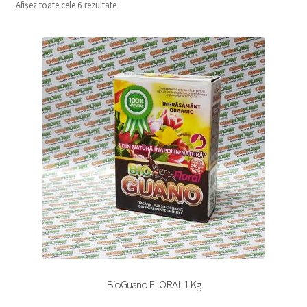
Afișez toate cele 6 rezultate
copil
Extinde
Sere și solarii
meniul
copil
BioGuano FLORAL 1 Kg