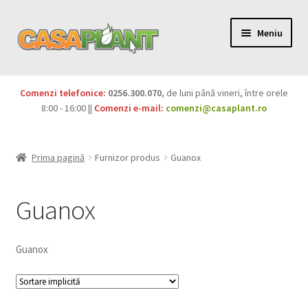
Meniu
PACHETE
Comenzi telefonice:
0256.300.070
, de luni până vineri, între orele
Extinde
8:00 - 16:00 ||
Comenzi e-mail:
comenzi@casaplant.ro
Pesticide
meniul
copil
Îngrășăminte
Prima pagină
Furnizor produs
Guanox
Extinde
Semințe
meniul
Guanox
copil
Produse BIO
Guanox
Igienă publică
Extinde
Casa și grădina
meniul