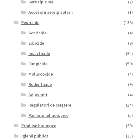
Sere tip tunel
(2)
Accesorii sere și solarii
(1)
Pesticide
(136)
Acaricide
(4)
Erbicide
(9)
Insecticide
(34)
Fungicide
(59)
Moluscocide
(4)
Rodenticide
(9)
Adjuvanți
(4)
Regulatori de creștere
(14)
Pachete tehnologice
(5)
Produse biologice
(39)
Igienă publică
(13)