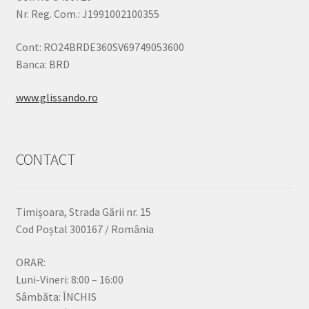
Nr. Reg. Com.: J1991002100355
Cont: RO24BRDE360SV69749053600
Banca: BRD
www.glissando.ro
CONTACT
Timișoara, Strada Gării nr. 15
Cod Poștal 300167 / România
ORAR:
Luni-Vineri: 8:00 – 16:00
Sâmbăta: ÎNCHIS