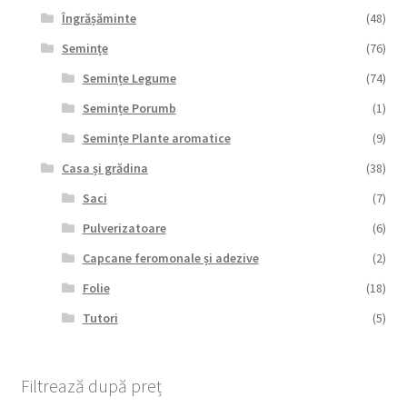
Îngrășăminte
(48)
Semințe
(76)
Semințe Legume
(74)
Semințe Porumb
(1)
Semințe Plante aromatice
(9)
Casa și grădina
(38)
Saci
(7)
Pulverizatoare
(6)
Capcane feromonale și adezive
(2)
Folie
(18)
Tutori
(5)
Filtrează după preț