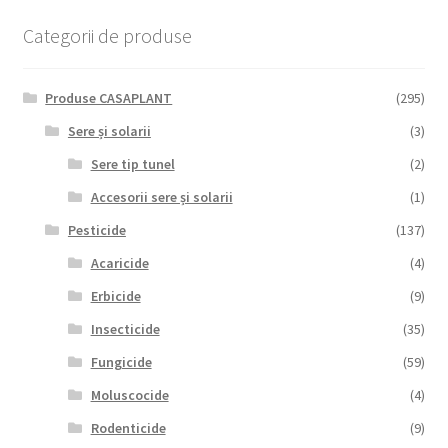
copil
Extinde
Sere și solarii
Categorii de produse
meniul
copil
Produse CASAPLANT
(295)
Sere și solarii
(3)
Sere tip tunel
(2)
Accesorii sere și solarii
(1)
Pesticide
(137)
Acaricide
(4)
Erbicide
(9)
Insecticide
(35)
Fungicide
(59)
Moluscocide
(4)
Rodenticide
(9)