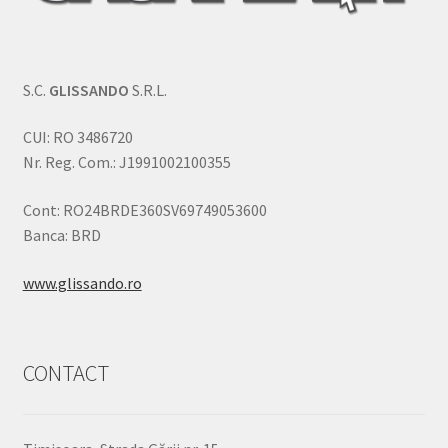
S.C.
GLISSANDO
S.R.L.
CUI: RO 3486720
Nr. Reg. Com.: J1991002100355
Cont: RO24BRDE360SV69749053600
Banca: BRD
www.glissando.ro
CONTACT