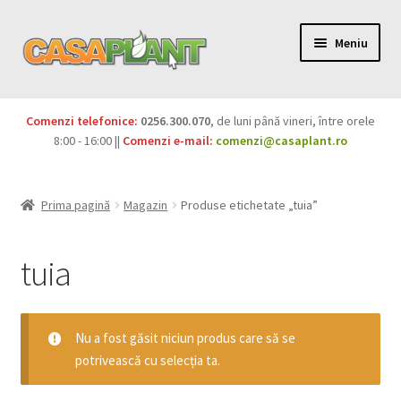
Meniu
PACHETE
Comenzi telefonice:
0256.300.070
, de luni până vineri, între orele
Extinde
8:00 - 16:00 ||
Comenzi e-mail:
comenzi@casaplant.ro
Pesticide
meniul
copil
Îngrășăminte
Prima pagină
Magazin
Produse etichetate „tuia”
Extinde
Semințe
meniul
tuia
copil
Produse BIO
Igienă publică
Nu a fost găsit niciun produs care să se
potrivească cu selecția ta.
Extinde
Casa și grădina
meniul