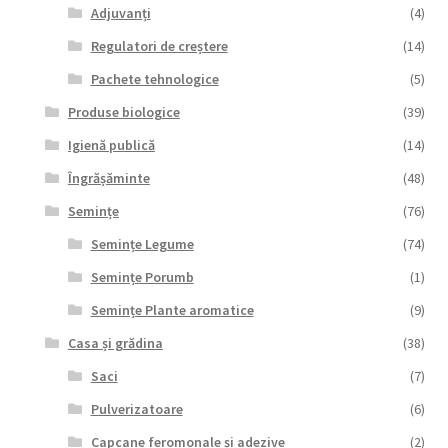
Adjuvanți
(4)
Regulatori de creștere
(14)
Pachete tehnologice
(5)
Produse biologice
(39)
Igienă publică
(14)
Îngrășăminte
(48)
Semințe
(76)
Semințe Legume
(74)
Semințe Porumb
(1)
Semințe Plante aromatice
(9)
Casa și grădina
(38)
Saci
(7)
Pulverizatoare
(6)
Capcane feromonale și adezive
(2)