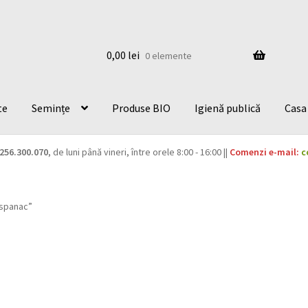
0,00
lei
0 elemente
te
Semințe
Produse BIO
Igienă publică
Casa 
256.300.070
, de luni până vineri, între orele 8:00 - 16:00 ||
Comenzi e-mail:
c
„spanac”