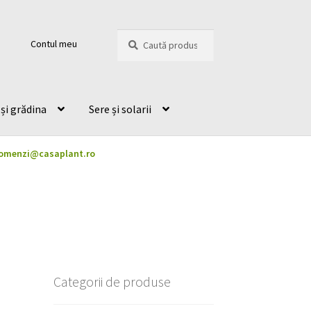
Caută
Caută
Contul meu
după:
și grădina
Sere și solarii
omenzi@casaplant.ro
Categorii de produse