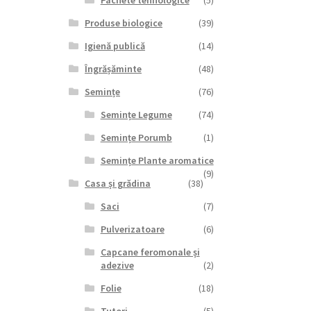
Pachete tehnologice
(5)
Produse biologice
(39)
Igienă publică
(14)
Îngrășăminte
(48)
Semințe
(76)
Semințe Legume
(74)
Semințe Porumb
(1)
Semințe Plante aromatice
(9)
Casa și grădina
(38)
Saci
(7)
Pulverizatoare
(6)
Capcane feromonale și
adezive
(2)
Folie
(18)