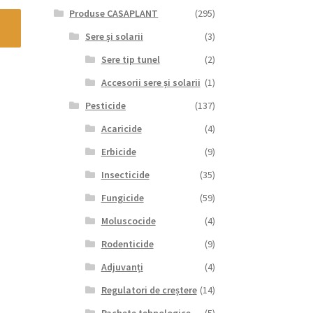
Produse CASAPLANT
(295)
Sere și solarii
(3)
Sere tip tunel
(2)
Accesorii sere și solarii
(1)
Pesticide
(137)
Acaricide
(4)
Erbicide
(9)
Insecticide
(35)
Fungicide
(59)
Moluscocide
(4)
Rodenticide
(9)
Adjuvanți
(4)
Regulatori de creștere
(14)