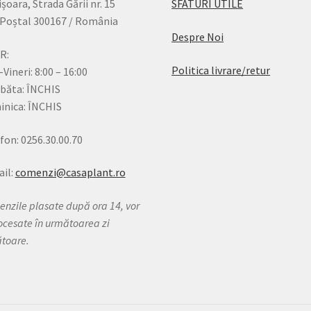
șoara, Strada Gării nr. 15
SFATURI UTILE
Poștal 300167 / România
Despre Noi
R:
Politica livrare/retur
-Vineri: 8:00 – 16:00
băta: ÎNCHIS
nica: ÎNCHIS
fon: 0256.30.00.70
il:
comenzi@casaplant.ro
nzile plasate după ora 14, vor
rocesate în următoarea zi
ătoare.