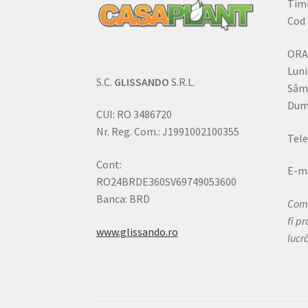
Timi
Cod 
ORA
Luni
S.C.
GLISSANDO
S.R.L.
Sâm
Dumi
CUI: RO 3486720
Nr. Reg. Com.: J1991002100355
Tele
Cont:
E-ma
RO24BRDE360SV69749053600
Banca: BRD
Come
fi p
www.glissando.ro
lucr