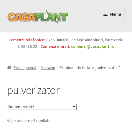
Meniu
PACHETE
Comenzi telefonice:
0256.300.070
, de luni până vineri, între orele
Extinde
8:00 - 16:00 ||
Comenzi e-mail:
comenzi@casaplant.ro
Pesticide
meniul
copil
Îngrășăminte
Prima pagină
Magazin
Produse etichetate „pulverizator”
Extinde
Semințe
meniul
pulverizator
copil
Produse BIO
Igienă publică
Afișez toate cele 6 rezultate
Extinde
Casa și grădina
meniul