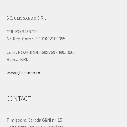
S.C.
GLISSANDO
S.R.L.
CUI: RO 3486720
Nr. Reg. Com.: J1991002100355
Cont: RO24BRDE360SV69749053600
Banca: BRD
www.glissando.ro
CONTACT
Timișoara, Strada Gării nr. 15
Cod Poștal 300167 / România