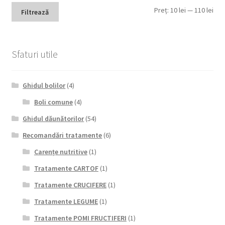
Pre
Pre
Preț:
10 lei
—
110 lei
Filtrează
min
max
Sfaturi utile
Ghidul bolilor
(4)
Boli comune
(4)
Ghidul dăunătorilor
(54)
Recomandări tratamente
(6)
Carențe nutritive
(1)
Tratamente CARTOF
(1)
Tratamente CRUCIFERE
(1)
Tratamente LEGUME
(1)
Tratamente POMI FRUCTIFERI
(1)