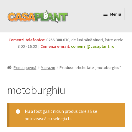
Meniu
PACHETE
Comenzi telefonice:
0256.300.070
, de luni până vineri, între orele
Extinde
8:00 - 16:00 ||
Comenzi e-mail:
comenzi@casaplant.ro
Pesticide
meniul
copil
Îngrășăminte
Prima pagină
Magazin
Produse etichetate „motoburghiu”
Extinde
Semințe
meniul
motoburghiu
copil
Produse BIO
Igienă publică
Nu a fost găsit niciun produs care să se
potrivească cu selecția ta.
Extinde
Casa și grădina
meniul