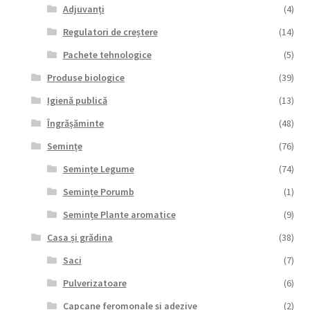
Adjuvanți
(4)
Regulatori de creștere
(14)
Pachete tehnologice
(5)
Produse biologice
(39)
Igienă publică
(13)
Îngrășăminte
(48)
Semințe
(76)
Semințe Legume
(74)
Semințe Porumb
(1)
Semințe Plante aromatice
(9)
Casa și grădina
(38)
Saci
(7)
Pulverizatoare
(6)
Capcane feromonale și adezive
(2)