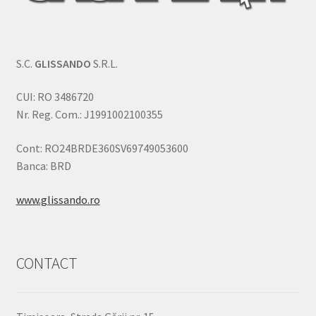
S.C.
GLISSANDO
S.R.L.
CUI: RO 3486720
Nr. Reg. Com.: J1991002100355
Cont: RO24BRDE360SV69749053600
Banca: BRD
www.glissando.ro
CONTACT