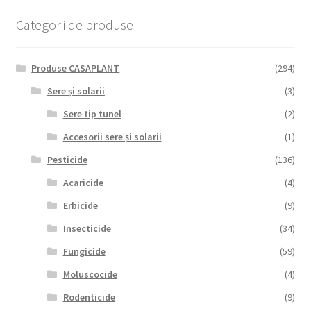
copil
Extinde
Sere și solarii
Categorii de produse
meniul
copil
Produse CASAPLANT
(294)
Sere și solarii
(3)
Sere tip tunel
(2)
Accesorii sere și solarii
(1)
Pesticide
(136)
Acaricide
(4)
Erbicide
(9)
Insecticide
(34)
Fungicide
(59)
Moluscocide
(4)
Rodenticide
(9)