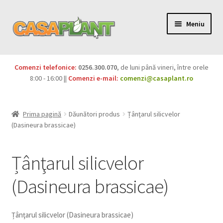
Meniu
PACHETE
Comenzi telefonice:
0256.300.070
, de luni până vineri, între orele
Extinde
8:00 - 16:00 ||
Comenzi e-mail:
comenzi@casaplant.ro
Pesticide
meniul
copil
Îngrășăminte
Prima pagină
Dăunători produs
Țânţarul silicvelor
(Dasineura brassicae)
Extinde
Semințe
meniul
Țânţarul silicvelor
copil
Produse BIO
(Dasineura brassicae)
Igienă publică
Extinde
Casa și grădina
Țânţarul silicvelor (Dasineura brassicae)
meniul