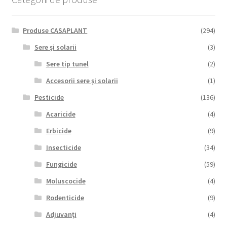
Produse CASAPLANT
(294)
Sere și solarii
(3)
Sere tip tunel
(2)
Accesorii sere și solarii
(1)
Pesticide
(136)
Acaricide
(4)
Erbicide
(9)
Insecticide
(34)
Fungicide
(59)
Moluscocide
(4)
Rodenticide
(9)
Adjuvanți
(4)