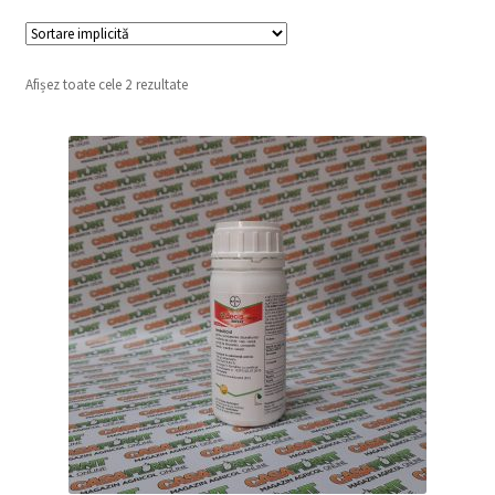
copil
Extinde
Sere și solarii
meniul
copil
Afișez toate cele 2 rezultate