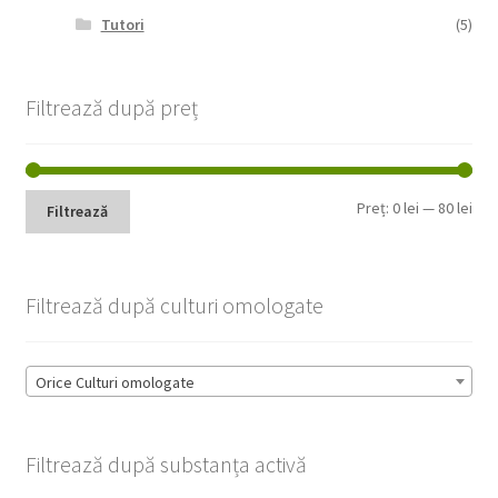
Tutori
(5)
Filtrează după preț
Pre
Pre
Preț:
0 lei
—
80 lei
Filtrează
min
max
Filtrează după culturi omologate
Orice Culturi omologate
Filtrează după substanța activă