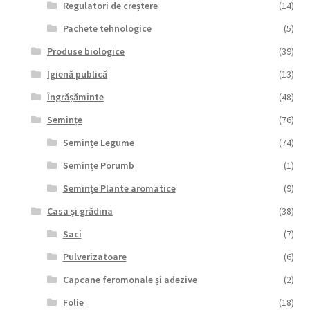
Regulatori de creștere
(14)
Pachete tehnologice
(5)
Produse biologice
(39)
Igienă publică
(13)
Îngrășăminte
(48)
Semințe
(76)
Semințe Legume
(74)
Semințe Porumb
(1)
Semințe Plante aromatice
(9)
Casa și grădina
(38)
Saci
(7)
Pulverizatoare
(6)
Capcane feromonale și adezive
(2)
Folie
(18)