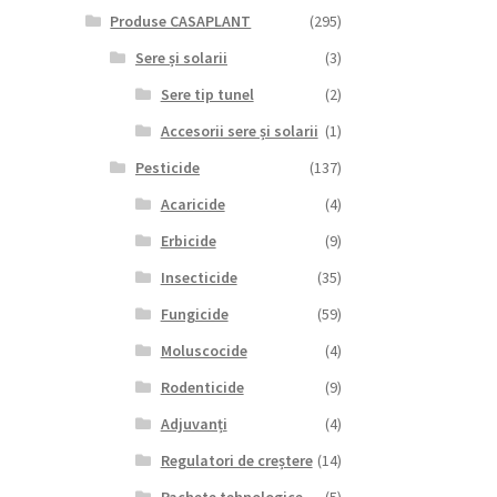
Produse CASAPLANT
(295)
Sere și solarii
(3)
Sere tip tunel
(2)
Accesorii sere și solarii
(1)
Pesticide
(137)
Acaricide
(4)
Erbicide
(9)
Insecticide
(35)
Fungicide
(59)
Moluscocide
(4)
Rodenticide
(9)
Adjuvanți
(4)
Regulatori de creștere
(14)