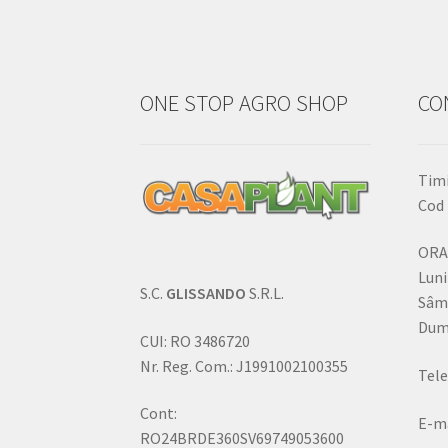
ONE STOP AGRO SHOP
CO
Timi
Cod 
ORA
Luni
S.C.
GLISSANDO
S.R.L.
Sâm
Dumi
CUI: RO 3486720
Nr. Reg. Com.: J1991002100355
Tele
Cont:
E-ma
RO24BRDE360SV69749053600