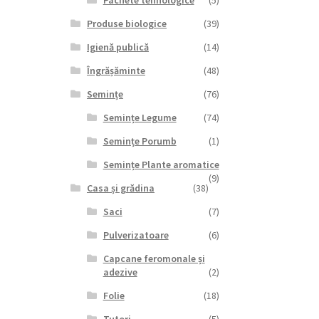
Pachete tehnologice
(5)
Produse biologice
(39)
Igienă publică
(14)
Îngrășăminte
(48)
Semințe
(76)
Semințe Legume
(74)
Semințe Porumb
(1)
Semințe Plante aromatice
(9)
Casa și grădina
(38)
Saci
(7)
Pulverizatoare
(6)
Capcane feromonale și
adezive
(2)
Folie
(18)