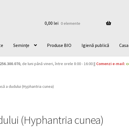
0,00
lei
0 elemente
te
Semințe
Produse BIO
Igienă publică
Casa 
256.300.070
, de luni până vineri, între orele 8:00 - 16:00 ||
Comenzi e-mail:
c
să a dudului (Hyphantria cunea)
ului (Hyphantria cunea)