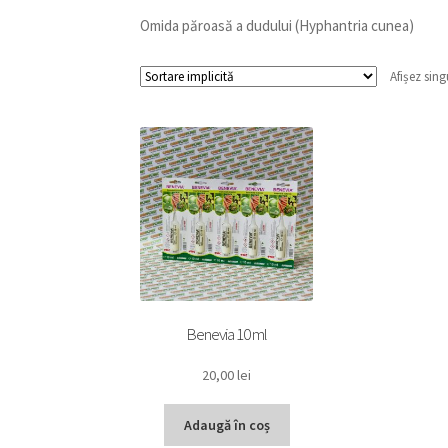
Omida păroasă a dudului (Hyphantria cunea)
Afișez sing
Benevia 10 ml
20,00
lei
Adaugă în coș