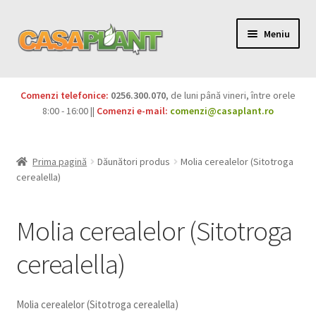
Meniu
PACHETE
Comenzi telefonice:
0256.300.070
, de luni până vineri, între orele
Extinde
8:00 - 16:00 ||
Comenzi e-mail:
comenzi@casaplant.ro
Pesticide
meniul
copil
Îngrășăminte
Prima pagină
Dăunători produs
Molia cerealelor (Sitotroga
cerealella)
Extinde
Semințe
meniul
Molia cerealelor (Sitotroga
copil
Produse BIO
cerealella)
Igienă publică
Extinde
Casa și grădina
Molia cerealelor (Sitotroga cerealella)
meniul