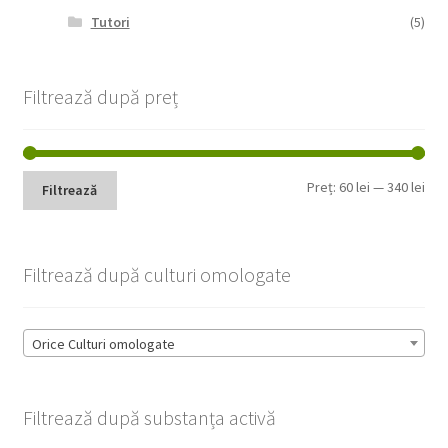
Tutori
(5)
Filtrează după preț
Pre
Pre
Preț:
60 lei
—
340 lei
Filtrează
min
max
Filtrează după culturi omologate
Orice Culturi omologate
Filtrează după substanța activă