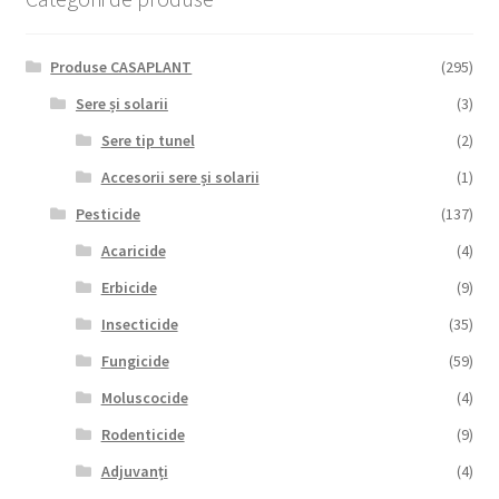
Produse CASAPLANT
(295)
Sere și solarii
(3)
Sere tip tunel
(2)
Accesorii sere și solarii
(1)
Pesticide
(137)
Acaricide
(4)
Erbicide
(9)
Insecticide
(35)
Fungicide
(59)
Moluscocide
(4)
Rodenticide
(9)
Adjuvanți
(4)