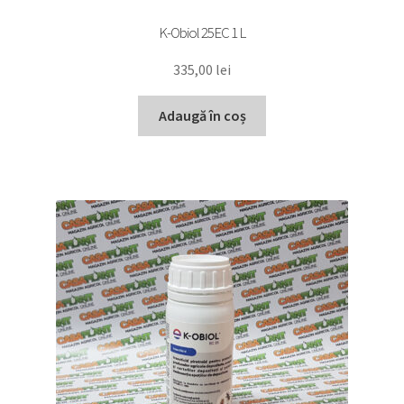
K-Obiol 25EC 1 L
335,00
lei
Adaugă în coș