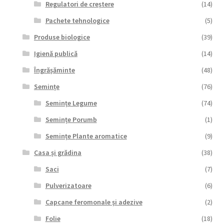
Regulatori de creștere
(14)
Pachete tehnologice
(5)
Produse biologice
(39)
Igienă publică
(14)
Îngrășăminte
(48)
Semințe
(76)
Semințe Legume
(74)
Semințe Porumb
(1)
Semințe Plante aromatice
(9)
Casa și grădina
(38)
Saci
(7)
Pulverizatoare
(6)
Capcane feromonale și adezive
(2)
Folie
(18)