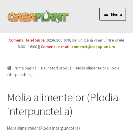
Meniu
PACHETE
Comenzi telefonice:
0256.300.070
, de luni până vineri, între orele
Extinde
8:00 - 16:00 ||
Comenzi e-mail:
comenzi@casaplant.ro
Pesticide
meniul
copil
Îngrășăminte
Prima pagină
Dăunători produs
Molia alimentelor (Plodia
interpunctella)
Extinde
Semințe
meniul
Molia alimentelor (Plodia
copil
Produse BIO
interpunctella)
Igienă publică
Extinde
Casa și grădina
Molia alimentelor (Plodia interpunctella)
meniul