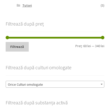
Tutori
(5)
Filtrează după preț
Pre
Pre
Preț:
60 lei
—
340 lei
Filtrează
min
max
Filtrează după culturi omologate
Orice Culturi omologate
Filtrează după substanța activă