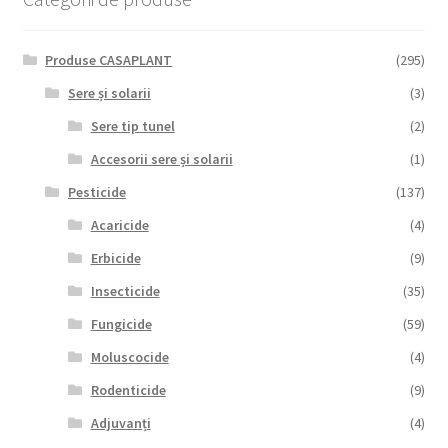
Produse CASAPLANT
(295)
Sere și solarii
(3)
Sere tip tunel
(2)
Accesorii sere și solarii
(1)
Pesticide
(137)
Acaricide
(4)
Erbicide
(9)
Insecticide
(35)
Fungicide
(59)
Moluscocide
(4)
Rodenticide
(9)
Adjuvanți
(4)