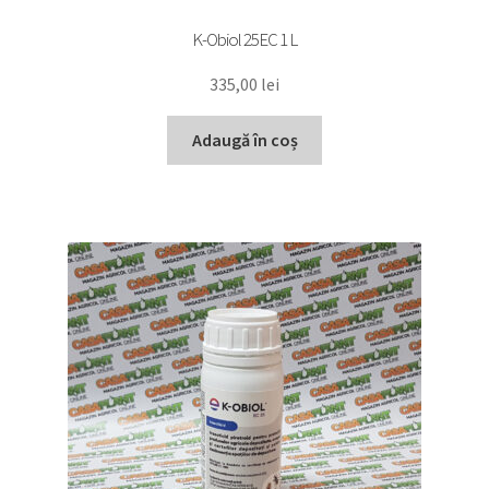
K-Obiol 25EC 1 L
335,00
lei
Adaugă în coș