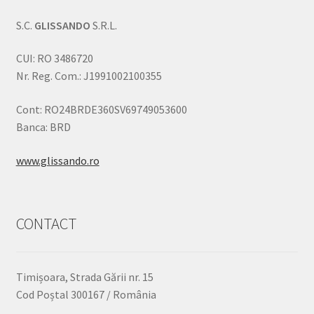
S.C.
GLISSANDO
S.R.L.
CUI: RO 3486720
Nr. Reg. Com.: J1991002100355
Cont: RO24BRDE360SV69749053600
Banca: BRD
www.glissando.ro
CONTACT
Timișoara, Strada Gării nr. 15
Cod Poștal 300167 / România