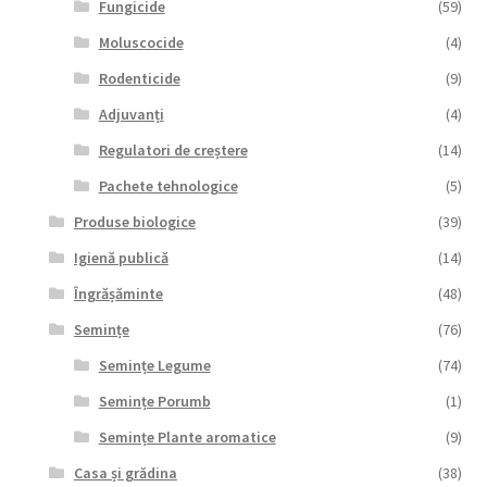
Fungicide
(59)
Moluscocide
(4)
Rodenticide
(9)
Adjuvanți
(4)
Regulatori de creștere
(14)
Pachete tehnologice
(5)
Produse biologice
(39)
Igienă publică
(14)
Îngrășăminte
(48)
Semințe
(76)
Semințe Legume
(74)
Semințe Porumb
(1)
Semințe Plante aromatice
(9)
Casa și grădina
(38)