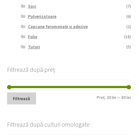
Saci
(7)
Pulverizatoare
(6)
Capcane feromonale și adezive
(2)
Folie
(18)
Tutori
(5)
Filtrează după preț
Pre
Pre
Preț:
20 lei
—
80 lei
Filtrează
min
max
Filtrează după culturi omologate