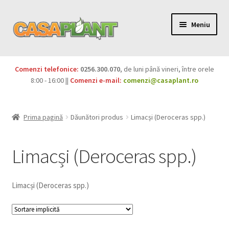
Meniu
PACHETE
Comenzi telefonice:
0256.300.070
, de luni până vineri, între orele
Extinde
8:00 - 16:00 ||
Comenzi e-mail:
comenzi@casaplant.ro
Pesticide
meniul
copil
Îngrășăminte
Prima pagină
Dăunători produs
Limacși (Deroceras spp.)
Extinde
Semințe
meniul
Limacși (Deroceras spp.)
copil
Produse BIO
Limacși (Deroceras spp.)
Igienă publică
Extinde
Casa și grădina
meniul