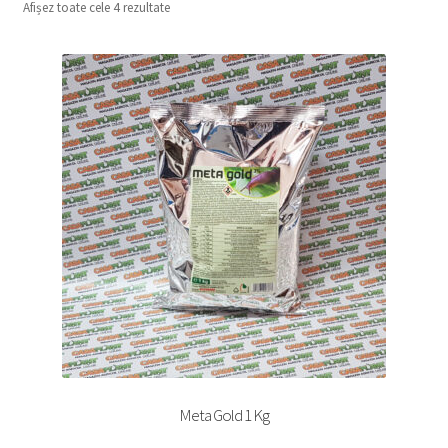
Afișez toate cele 4 rezultate
copil
Extinde
Sere și solarii
meniul
copil
Meta Gold 1 Kg