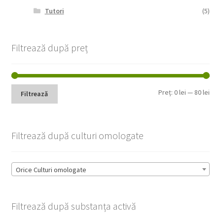
Tutori
(5)
Filtrează după preț
Pre
Pre
Preț:
0 lei
—
80 lei
Filtrează
min
max
Filtrează după culturi omologate
Orice Culturi omologate
Filtrează după substanța activă