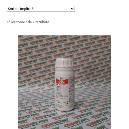
copil
Extinde
Sere și solarii
meniul
copil
Afișez toate cele 2 rezultate