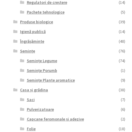
Regulatori de creștere
(14)
Pachete tehnologice
(5)
Produse biologice
(39)
Igienă publică
(14)
Îngrășăminte
(48)
Semințe
(76)
Semințe Legume
(74)
Semințe Porumb
(1)
Semințe Plante aromatice
(9)
Casa și grădina
(38)
Saci
(7)
Pulverizatoare
(6)
Capcane feromonale și adezive
(2)
Folie
(18)