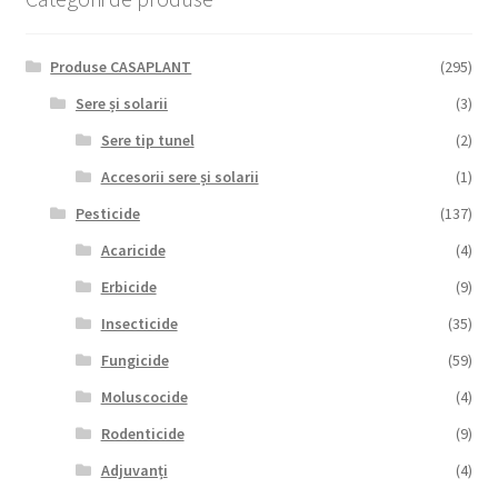
Produse CASAPLANT
(295)
Sere și solarii
(3)
Sere tip tunel
(2)
Accesorii sere și solarii
(1)
Pesticide
(137)
Acaricide
(4)
Erbicide
(9)
Insecticide
(35)
Fungicide
(59)
Moluscocide
(4)
Rodenticide
(9)
Adjuvanți
(4)