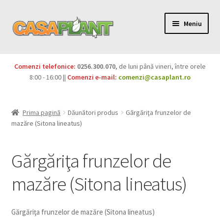
Meniu
PACHETE
Comenzi telefonice:
0256.300.070
, de luni până vineri, între orele
Extinde
8:00 - 16:00 ||
Comenzi e-mail:
comenzi@casaplant.ro
Pesticide
meniul
copil
Îngrășăminte
Prima pagină
Dăunători produs
Gărgăriţa frunzelor de
mazăre (Sitona lineatus)
Extinde
Semințe
meniul
Gărgăriţa frunzelor de
copil
Produse BIO
mazăre (Sitona lineatus)
Igienă publică
Extinde
Casa și grădina
Gărgăriţa frunzelor de mazăre (Sitona lineatus)
meniul