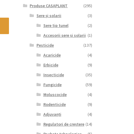
Produse CASAPLANT
(295)
Sere și solarii
(3)
Sere tip tunel
(2)
Accesorii sere și solarii
(1)
Pesticide
(137)
Acaricide
(4)
Erbicide
(9)
Insecticide
(35)
Fungicide
(59)
Moluscocide
(4)
Rodenticide
(9)
Adjuvanți
(4)
Regulatori de creștere
(14)