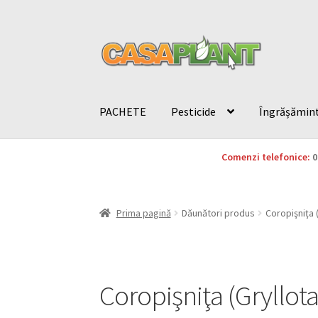
PACHETE
Pesticide
Îngrășămin
Comenzi telefonice:
0
Prima pagină
Dăunători produs
Coropişniţa (
Coropişniţa (Gryllota