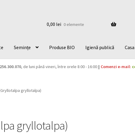
0,00
lei
0 elemente
te
Semințe
Produse BIO
Igienă publică
Casa 
256.300.070
, de luni până vineri, între orele 8:00 - 16:00 ||
Comenzi e-mail:
c
Gryllotalpa gryllotalpa)
lpa gryllotalpa)