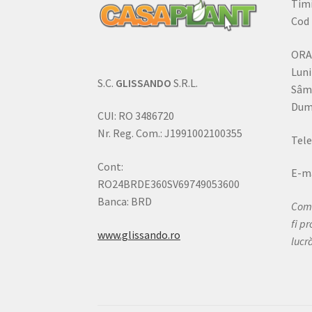
Timi
Cod 
ORA
Luni
S.C.
GLISSANDO
S.R.L.
Sâm
Dumi
CUI: RO 3486720
Nr. Reg. Com.: J1991002100355
Tele
Cont:
E-ma
RO24BRDE360SV69749053600
Banca: BRD
Come
fi p
www.glissando.ro
lucr