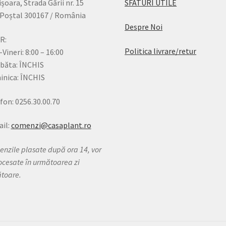
șoara, Strada Gării nr. 15
SFATURI UTILE
Poștal 300167 / România
Despre Noi
R:
Politica livrare/retur
-Vineri: 8:00 – 16:00
băta: ÎNCHIS
nica: ÎNCHIS
fon: 0256.30.00.70
il:
comenzi@casaplant.ro
nzile plasate după ora 14, vor
rocesate în următoarea zi
ătoare.