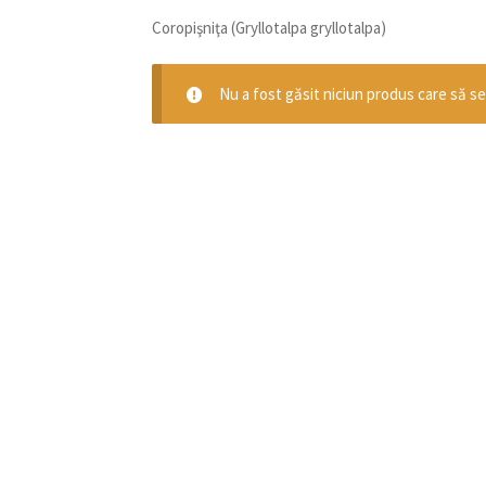
Coropişniţa (Gryllotalpa gryllotalpa)
Nu a fost găsit niciun produs care să se