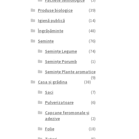
Pachete tehnologice
(5)
Produse biologice
(39)
Igienă publică
(14)
Îngrășăminte
(48)
Semințe
(76)
Semințe Legume
(74)
Semințe Porumb
(1)
Semințe Plante aromatice
(9)
Casa și grădina
(38)
Saci
(7)
Pulverizatoare
(6)
Capcane feromonale și
adezive
(2)
Folie
(18)