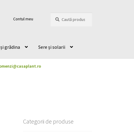
Caută
Caută
Contul meu
după:
și grădina
Sere și solarii
omenzi@casaplant.ro
Categorii de produse