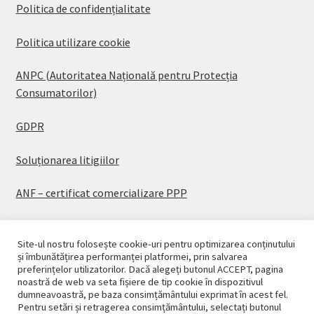
Politica de confidențialitate
Politica utilizare cookie
ANPC (Autoritatea Națională pentru Protecția
Consumatorilor)
GDPR
Soluționarea litigiilor
ANF – certificat comercializare PPP
Site-ul nostru folosește cookie-uri pentru optimizarea conținutului
și îmbunătățirea performanței platformei, prin salvarea
preferințelor utilizatorilor. Dacă alegeți butonul ACCEPT, pagina
© CASAPLANT 2026
noastră de web va seta fișiere de tip cookie în dispozitivul
dumneavoastră, pe baza consimțământului exprimat în acest fel.
Politică de confidențialitate
Pentru setări și retragerea consimțământului, selectați butonul