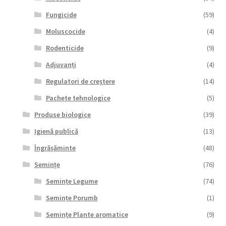
Fungicide
(59)
Moluscocide
(4)
Rodenticide
(9)
Adjuvanți
(4)
Regulatori de creștere
(14)
Pachete tehnologice
(5)
Produse biologice
(39)
Igienă publică
(13)
Îngrășăminte
(48)
Semințe
(76)
Semințe Legume
(74)
Semințe Porumb
(1)
Semințe Plante aromatice
(9)