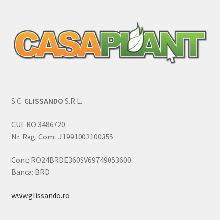
S.C.
GLISSANDO
S.R.L.
CUI: RO 3486720
Nr. Reg. Com.: J1991002100355
Cont: RO24BRDE360SV69749053600
Banca: BRD
www.glissando.ro