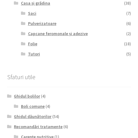
Casa și grădina
(38)
Saci
(7)
Pulverizatoare
(6)
Capcane feromonale și adezive
(2)
Folie
(18)
Tutori
(5)
Sfaturi utile
Ghidul bolilor
(4)
Boli comune
(4)
Ghidul dăunătorilor
(54)
Recomandări tratamente
(6)
Carențe nutritive
(1)