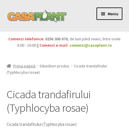
Meniu
PACHETE
Comenzi telefonice:
0256.300.070
, de luni până vineri, între orele
Extinde
8:00 - 16:00 ||
Comenzi e-mail:
comenzi@casaplant.ro
Pesticide
meniul
copil
Îngrășăminte
Prima pagină
Dăunători produs
Cicada trandafirului
(Typhlocyba rosae)
Extinde
Semințe
meniul
Cicada trandafirului
copil
Produse BIO
(Typhlocyba rosae)
Igienă publică
Extinde
Casa și grădina
Cicada trandafirului (Typhlocyba rosae)
meniul