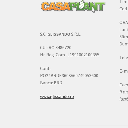
Timi
Cod 
ORA
Luni
S.C.
GLISSANDO
S.R.L.
Sâm
Dumi
CUI: RO 3486720
Nr. Reg. Com.: J1991002100355
Tele
Cont:
E-ma
RO24BRDE360SV69749053600
Banca: BRD
Come
fi p
www.glissando.ro
lucr