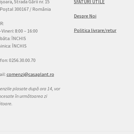
șoara, Strada Gării nr. 15
SFATURI UTILE
Poștal 300167 / România
Despre Noi
R:
Politica livrare/retur
-Vineri: 8:00 – 16:00
băta: ÎNCHIS
nica: ÎNCHIS
fon: 0256.30.00.70
il:
comenzi@casaplant.ro
nzile plasate după ora 14, vor
rocesate în următoarea zi
ătoare.