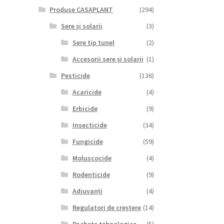
Produse CASAPLANT
(294)
Sere și solarii
(3)
Sere tip tunel
(2)
Accesorii sere și solarii
(1)
Pesticide
(136)
Acaricide
(4)
Erbicide
(9)
Insecticide
(34)
Fungicide
(59)
Moluscocide
(4)
Rodenticide
(9)
Adjuvanți
(4)
Regulatori de creștere
(14)