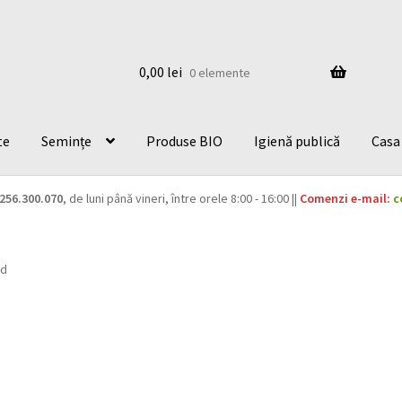
0,00
lei
0 elemente
te
Semințe
Produse BIO
Igienă publică
Casa 
256.300.070
, de luni până vineri, între orele 8:00 - 16:00 ||
Comenzi e-mail:
c
id