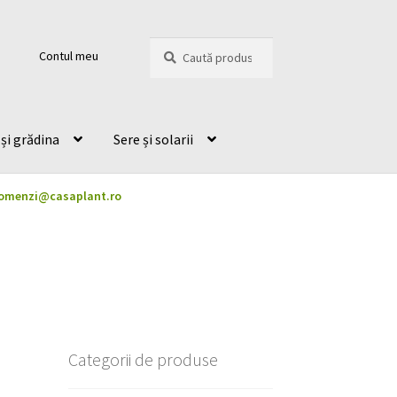
Caută
Caută
Contul meu
după:
și grădina
Sere și solarii
omenzi@casaplant.ro
Categorii de produse