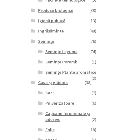
Pachete tehnologice
(5)
Produse biologice
(39)
Igienă publică
(13)
Îngrășăminte
(48)
Semințe
(76)
Semințe Legume
(74)
Semințe Porumb
(1)
Semințe Plante aromatice
(9)
Casa și grădina
(38)
Saci
(7)
Pulverizatoare
(6)
Capcane feromonale și
adezive
(2)
Folie
(18)