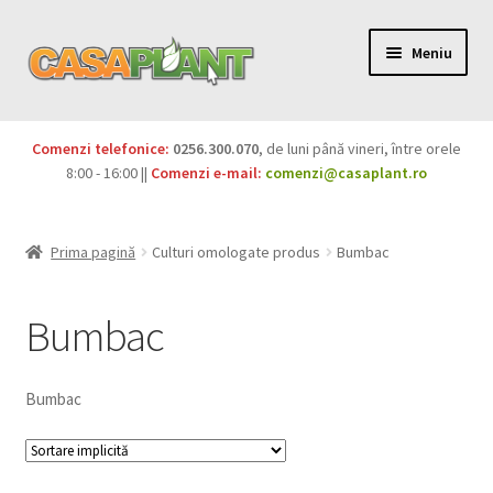
Meniu
PACHETE
Comenzi telefonice:
0256.300.070
, de luni până vineri, între orele
Extinde
8:00 - 16:00 ||
Comenzi e-mail:
comenzi@casaplant.ro
Pesticide
meniul
copil
Îngrășăminte
Prima pagină
Culturi omologate produs
Bumbac
Extinde
Semințe
meniul
Bumbac
copil
Produse BIO
Bumbac
Igienă publică
Extinde
Casa și grădina
meniul