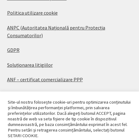
Politica utilizare cookie
ANPC (Autoritatea Națională pentru Protecția
Consumatorilor)
GDPR
Soluționarea litigiilor
ANF – certificat comercializare PPP
Site-ul nostru folosește cookie-uri pentru optimizarea conținutului
și îmbunătățirea performanței platformei, prin salvarea
preferințelor utilizatorilor. Dacă alegeți butonul ACCEPT, pagina
© CASAPLANT 2026
noastră de web va seta fișiere de tip cookie în dispozitivul
dumneavoastră, pe baza consimțământului exprimat în acest fel.
Politică de confidențialitate
Pentru setări și retragerea consimțământului, selectați butonul
SETARI COOKIE.