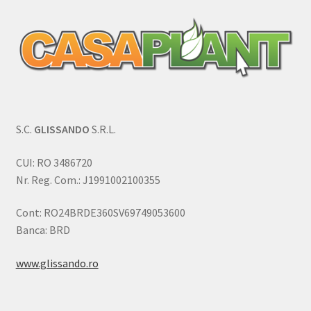
S.C.
GLISSANDO
S.R.L.
CUI: RO 3486720
Nr. Reg. Com.: J1991002100355
Cont: RO24BRDE360SV69749053600
Banca: BRD
www.glissando.ro