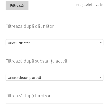
Pre
Pre
Preț:
10 lei
—
20 lei
Filtrează
min
max
Filtrează după dăunători
Orice Dăunători
Filtrează după substanța activă
Orice Substanța activă
Filtrează după furnizor