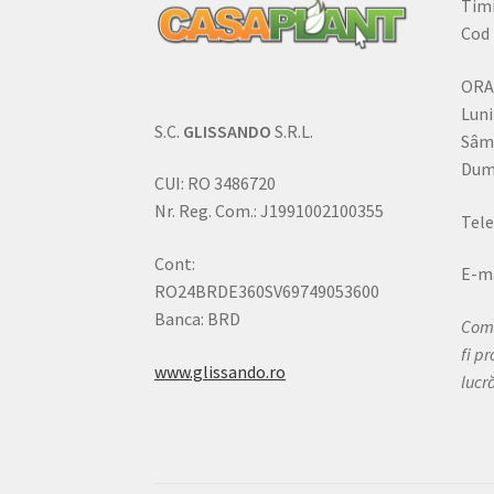
Timi
Cod 
ORA
Luni
S.C.
GLISSANDO
S.R.L.
Sâm
Dumi
CUI: RO 3486720
Nr. Reg. Com.: J1991002100355
Tele
Cont:
E-ma
RO24BRDE360SV69749053600
Banca: BRD
Come
fi p
www.glissando.ro
lucr