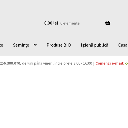
0,00
lei
0 elemente
te
Semințe
Produse BIO
Igienă publică
Casa 
256.300.070
, de luni până vineri, între orele 8:00 - 16:00 ||
Comenzi e-mail:
c