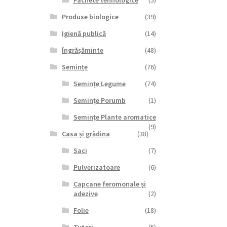
Pachete tehnologice
(5)
Produse biologice
(39)
Igienă publică
(14)
Îngrășăminte
(48)
Semințe
(76)
Semințe Legume
(74)
Semințe Porumb
(1)
Semințe Plante aromatice
(9)
Casa și grădina
(38)
Saci
(7)
Pulverizatoare
(6)
Capcane feromonale și
adezive
(2)
Folie
(18)