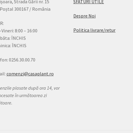
șoara, Strada Gării nr. 15
SFATURI UTILE
Poștal 300167 / România
Despre Noi
R:
Politica livrare/retur
-Vineri: 8:00 – 16:00
băta: ÎNCHIS
nica: ÎNCHIS
fon: 0256.30.00.70
il:
comenzi@casaplant.ro
nzile plasate după ora 14, vor
rocesate în următoarea zi
ătoare.