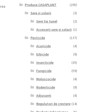
Produse CASAPLANT
(295)
crea
Sere și solarii
(3)
Sere tip tunel
(2)
Accesorii sere și solarii
(1)
Pesticide
(137)
Acaricide
(4)
Erbicide
(9)
Insecticide
(35)
Fungicide
(59)
Moluscocide
(4)
Rodenticide
(9)
Adjuvanți
(4)
Regulatori de creștere
(14)