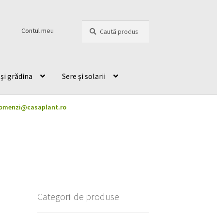
Caută
Caută
Contul meu
după:
și grădina
Sere și solarii
omenzi@casaplant.ro
Categorii de produse