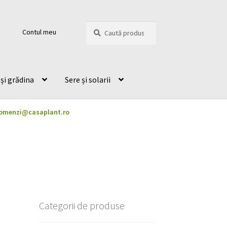
Caută
Caută
Contul meu
după:
și grădina
Sere și solarii
omenzi@casaplant.ro
Categorii de produse