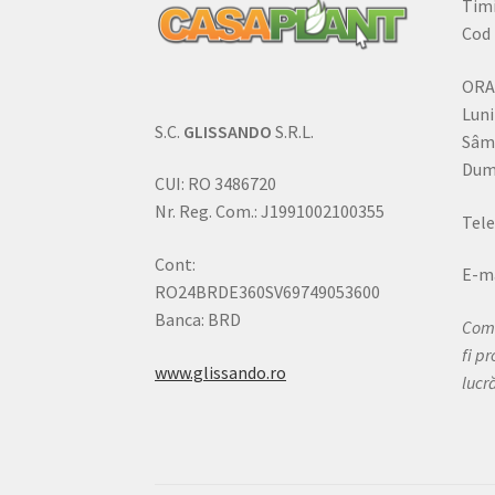
Timi
Cod 
ORA
Luni
S.C.
GLISSANDO
S.R.L.
Sâm
Dumi
CUI: RO 3486720
Nr. Reg. Com.: J1991002100355
Tele
Cont:
E-ma
RO24BRDE360SV69749053600
Banca: BRD
Come
fi p
www.glissando.ro
lucr