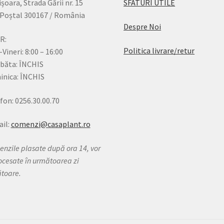
șoara, Strada Gării nr. 15
SFATURI UTILE
Poștal 300167 / România
Despre Noi
R:
Politica livrare/retur
-Vineri: 8:00 – 16:00
băta: ÎNCHIS
nica: ÎNCHIS
fon: 0256.30.00.70
il:
comenzi@casaplant.ro
nzile plasate după ora 14, vor
rocesate în următoarea zi
ătoare.