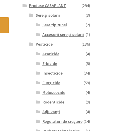
Produse CASAPLANT
(294)
Sere și solarii
(3)
Sere tip tunel
(2)
Accesorii sere și solarii
(1)
Pesticide
(136)
Acaricide
(4)
Erbicide
(9)
Insecticide
(34)
Fungicide
(59)
Moluscocide
(4)
Rodenticide
(9)
Adjuvanți
(4)
Regulatori de creștere
(14)