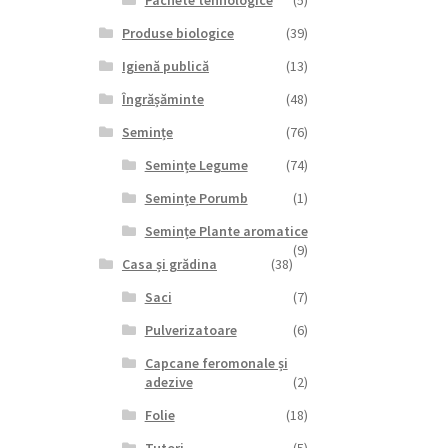
Pachete tehnologice
(5)
Produse biologice
(39)
Igienă publică
(13)
Îngrășăminte
(48)
Semințe
(76)
Semințe Legume
(74)
Semințe Porumb
(1)
Semințe Plante aromatice
(9)
Casa și grădina
(38)
Saci
(7)
Pulverizatoare
(6)
Capcane feromonale și
adezive
(2)
Folie
(18)