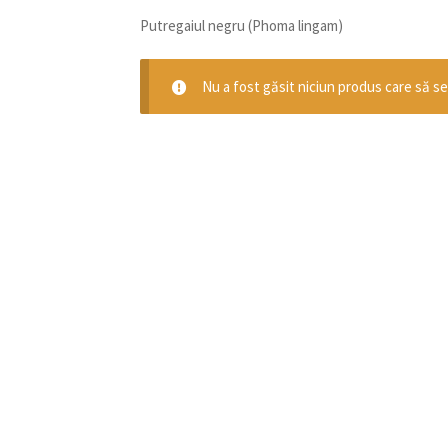
Putregaiul negru (Phoma lingam)
Nu a fost găsit niciun produs care să se