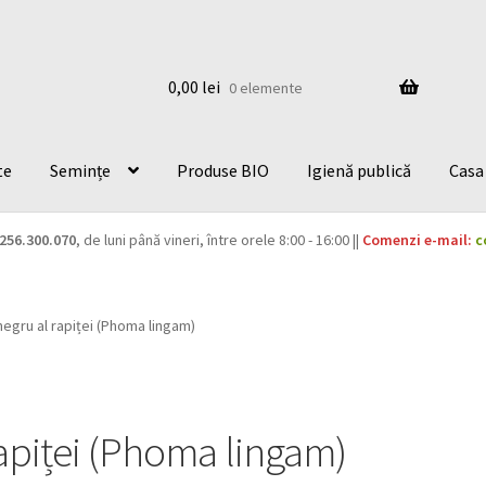
0,00
lei
0 elemente
te
Semințe
Produse BIO
Igienă publică
Casa 
256.300.070
, de luni până vineri, între orele 8:00 - 16:00 ||
Comenzi e-mail:
c
negru al rapiței (Phoma lingam)
rapiței (Phoma lingam)