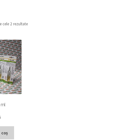
e cele 2 rezultate
5 ml
i
 coș