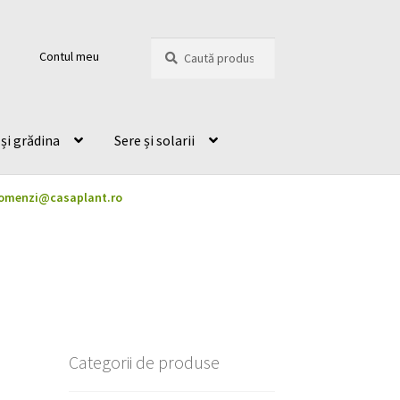
Caută
Caută
Contul meu
după:
și grădina
Sere și solarii
omenzi@casaplant.ro
Categorii de produse