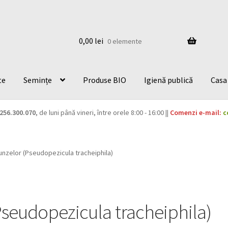
0,00
lei
0 elemente
te
Semințe
Produse BIO
Igienă publică
Casa 
256.300.070
, de luni până vineri, între orele 8:00 - 16:00 ||
Comenzi e-mail:
c
runzelor (Pseudopezicula tracheiphila)
(Pseudopezicula tracheiphila)