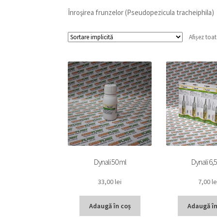
Înroşirea frunzelor (Pseudopezicula tracheiphila)
Afișez toat
Dynali 50 ml
Dynali 6,
33,00
lei
7,00
le
Adaugă în coș
Adaugă în