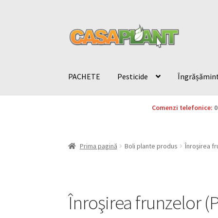
PACHETE
Pesticide
Îngrășămin
Comenzi telefonice:
0
Prima pagină
Boli plante produs
Înroşirea f
Înroşirea frunzelor 