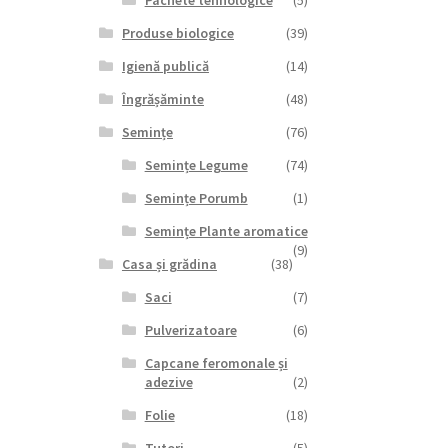
Pachete tehnologice
(5)
Produse biologice
(39)
Igienă publică
(14)
Îngrășăminte
(48)
Semințe
(76)
Semințe Legume
(74)
Semințe Porumb
(1)
Semințe Plante aromatice
(9)
Casa și grădina
(38)
Saci
(7)
Pulverizatoare
(6)
Capcane feromonale și
adezive
(2)
Folie
(18)