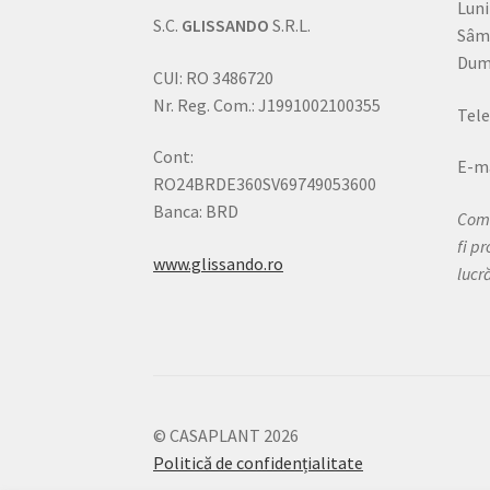
Luni
S.C.
GLISSANDO
S.R.L.
Sâm
Dumi
CUI: RO 3486720
Nr. Reg. Com.: J1991002100355
Tele
Cont:
E-ma
RO24BRDE360SV69749053600
Banca: BRD
Come
fi p
www.glissando.ro
lucr
© CASAPLANT 2026
Politică de confidențialitate