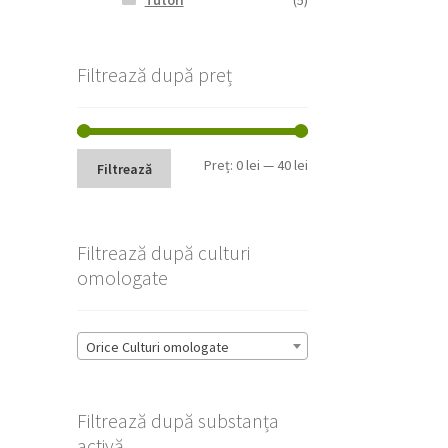
Tutori
(5)
Filtrează după preț
Preț
Preț
Preț:
0 lei
—
40 lei
Filtrează
minim
maxim
Filtrează după culturi
omologate
Orice Culturi omologate
Filtrează după substanța
activă