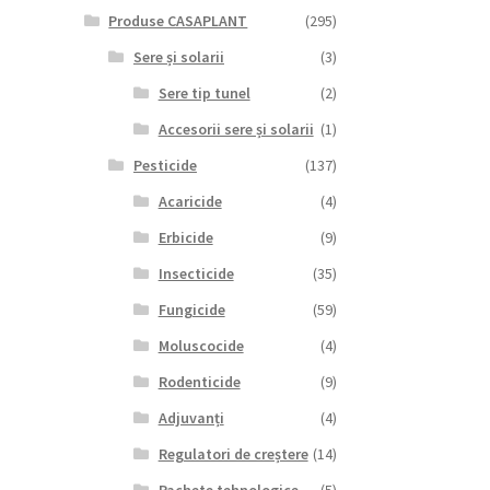
Produse CASAPLANT
(295)
Sere și solarii
(3)
Sere tip tunel
(2)
Accesorii sere și solarii
(1)
Pesticide
(137)
Acaricide
(4)
Erbicide
(9)
Insecticide
(35)
Fungicide
(59)
Moluscocide
(4)
Rodenticide
(9)
Adjuvanți
(4)
Regulatori de creștere
(14)