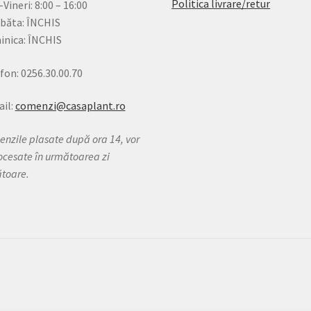
Politica livrare/retur
-Vineri: 8:00 – 16:00
băta: ÎNCHIS
nica: ÎNCHIS
fon: 0256.30.00.70
il:
comenzi@casaplant.ro
nzile plasate după ora 14, vor
rocesate în următoarea zi
ătoare.