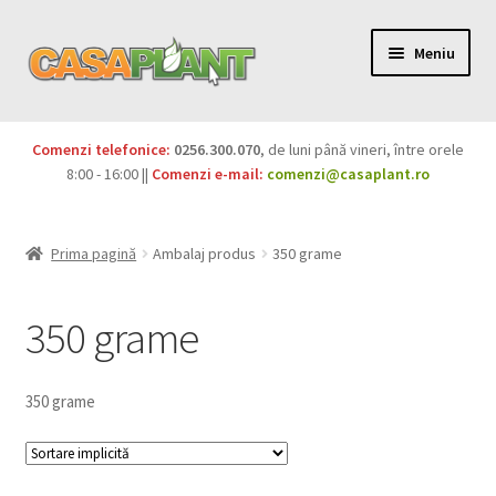
Meniu
PACHETE
Comenzi telefonice:
0256.300.070
, de luni până vineri, între orele
Extinde
8:00 - 16:00 ||
Comenzi e-mail:
comenzi@casaplant.ro
Pesticide
meniul
copil
Îngrășăminte
Prima pagină
Ambalaj produs
350 grame
Extinde
Semințe
meniul
350 grame
copil
Produse BIO
350 grame
Igienă publică
Extinde
Casa și grădina
meniul