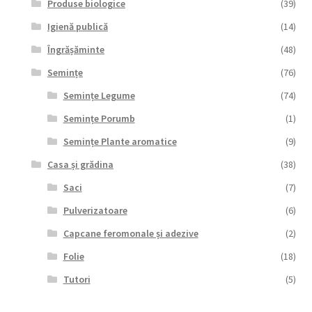
Produse biologice
(39)
Igienă publică
(14)
Îngrășăminte
(48)
Semințe
(76)
Semințe Legume
(74)
Semințe Porumb
(1)
Semințe Plante aromatice
(9)
Casa și grădina
(38)
Saci
(7)
Pulverizatoare
(6)
Capcane feromonale și adezive
(2)
Folie
(18)
Tutori
(5)