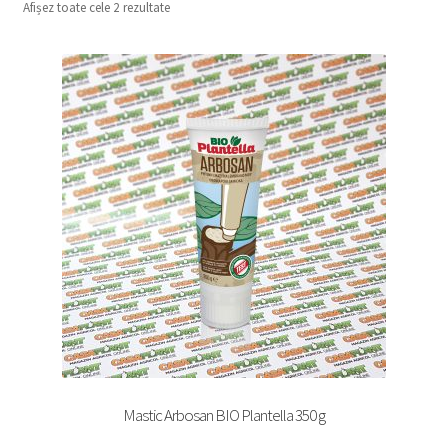
Afișez toate cele 2 rezultate
copil
Extinde
Sere și solarii
meniul
copil
Mastic Arbosan BIO Plantella 350 g