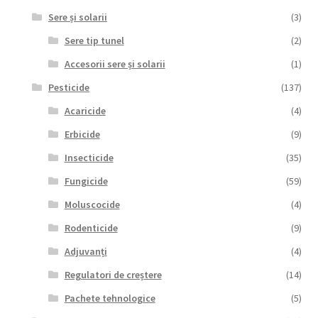
Sere și solarii
(3)
Sere tip tunel
(2)
Accesorii sere și solarii
(1)
Pesticide
(137)
Acaricide
(4)
Erbicide
(9)
Insecticide
(35)
Fungicide
(59)
Moluscocide
(4)
Rodenticide
(9)
Adjuvanți
(4)
Regulatori de creștere
(14)
Pachete tehnologice
(5)