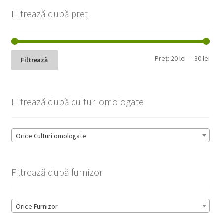
Filtrează după preț
Pre
Pre
Preț:
20 lei
—
30 lei
Filtrează
min
max
Filtrează după culturi omologate
Orice Culturi omologate
Filtrează după furnizor
Orice Furnizor