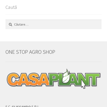
Caută
Caută
după:
ONE STOP AGRO SHOP
S.C.
GLISSANDO
S.R.L.