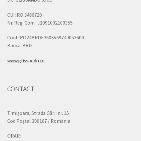
CUI: RO 3486720
Nr. Reg. Com.: J1991002100355
Cont: RO24BRDE360SV69749053600
Banca: BRD
www.glissando.ro
CONTACT
Timișoara, Strada Gării nr. 15
Cod Poștal 300167 / România
ORAR: