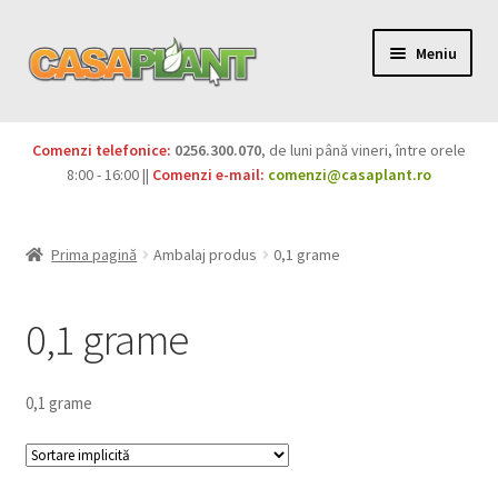
Meniu
PACHETE
Comenzi telefonice:
0256.300.070
, de luni până vineri, între orele
Extinde
8:00 - 16:00 ||
Comenzi e-mail:
comenzi@casaplant.ro
Pesticide
meniul
copil
Îngrășăminte
Prima pagină
Ambalaj produs
0,1 grame
Extinde
Semințe
meniul
0,1 grame
copil
Produse BIO
0,1 grame
Igienă publică
Extinde
Casa și grădina
meniul