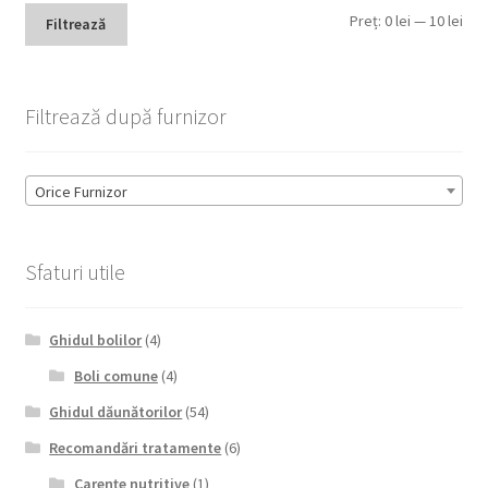
Pre
Pre
Preț:
0 lei
—
10 lei
Filtrează
min
max
Filtrează după furnizor
Orice Furnizor
Sfaturi utile
Ghidul bolilor
(4)
Boli comune
(4)
Ghidul dăunătorilor
(54)
Recomandări tratamente
(6)
Carențe nutritive
(1)