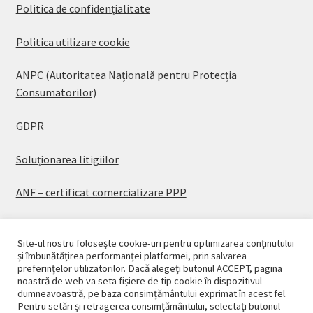
Politica de confidențialitate
Politica utilizare cookie
ANPC (Autoritatea Națională pentru Protecția
Consumatorilor)
GDPR
Soluționarea litigiilor
ANF – certificat comercializare PPP
Site-ul nostru folosește cookie-uri pentru optimizarea conținutului
și îmbunătățirea performanței platformei, prin salvarea
preferințelor utilizatorilor. Dacă alegeți butonul ACCEPT, pagina
© CASAPLANT 2026
noastră de web va seta fișiere de tip cookie în dispozitivul
dumneavoastră, pe baza consimțământului exprimat în acest fel.
Politică de confidențialitate
Pentru setări și retragerea consimțământului, selectați butonul