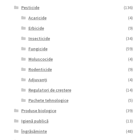
Pesticide
(136)
Acaricide
(4)
Erbicide
(9)
Insecticide
(34)
Fungicide
(59)
Moluscocide
(4)
Rodenticide
(9)
Adjuvanți
(4)
Regulatori de creștere
(14)
Pachete tehnologice
(5)
Produse biologice
(39)
Igienă publică
(13)
Îngrășăminte
(48)