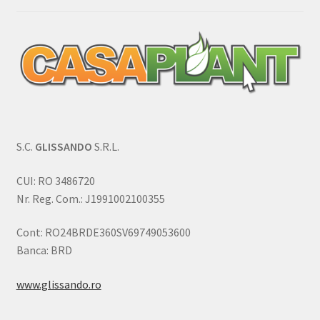
S.C.
GLISSANDO
S.R.L.
CUI: RO 3486720
Nr. Reg. Com.: J1991002100355
Cont: RO24BRDE360SV69749053600
Banca: BRD
www.glissando.ro