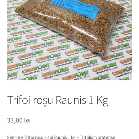
copil
Extinde
Sere și solarii
meniul
copil
Trifoi roșu Raunis 1 Kg
33,00
lei
Semințe Trifoi roșu – soi Raunis 1 kg – Trifolium pratense