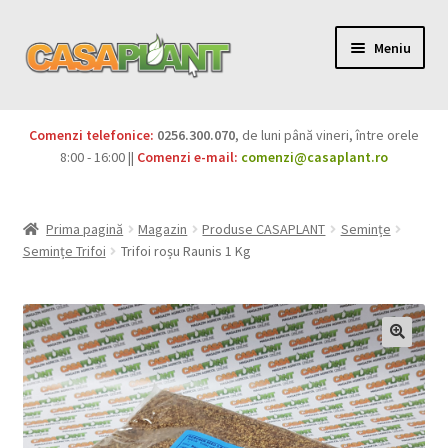
Meniu
PACHETE
Comenzi telefonice:
0256.300.070
, de luni până vineri, între orele
Extinde
8:00 - 16:00 ||
Comenzi e-mail:
comenzi@casaplant.ro
Pesticide
meniul
copil
Îngrășăminte
Prima pagină
Magazin
Produse CASAPLANT
Semințe
Semințe Trifoi
Trifoi roșu Raunis 1 Kg
Extinde
Semințe
meniul
copil
Produse BIO
Igienă publică
Extinde
Casa și grădina
meniul