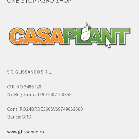
ONE STOP AGRO SHOP
S.C.
GLISSANDO
S.R.L.
CUI: RO 3486720
Nr. Reg. Com.: J1991002100355
Cont: RO24BRDE360SV69749053600
Banca: BRD
www.glissando.ro