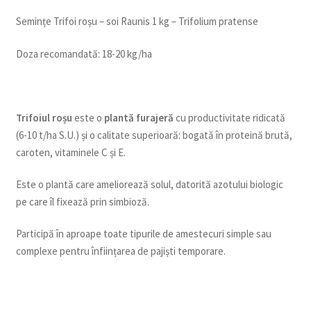
Semințe Trifoi roșu – soi Raunis 1 kg – Trifolium pratense
Doza recomandată: 18-20 kg/ha
Trifoiul roșu
este o
plantă furajeră
cu productivitate ridicată
(6-10 t/ha S.U.) și o calitate superioară: bogată în proteină brută,
caroten, vitaminele C și E.
Este o plantă care ameliorează solul, datorită azotului biologic
pe care îl fixează prin simbioză.
Participă în aproape toate tipurile de amestecuri simple sau
complexe pentru înființarea de pajiști temporare.