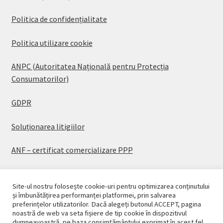
Politica de confidențialitate
Politica utilizare cookie
ANPC (Autoritatea Națională pentru Protecția
Consumatorilor)
GDPR
Soluționarea litigiilor
ANF – certificat comercializare PPP
Site-ul nostru folosește cookie-uri pentru optimizarea conținutului
și îmbunătățirea performanței platformei, prin salvarea
preferințelor utilizatorilor. Dacă alegeți butonul ACCEPT, pagina
© CASAPLANT 2026
noastră de web va seta fișiere de tip cookie în dispozitivul
dumneavoastră, pe baza consimțământului exprimat în acest fel.