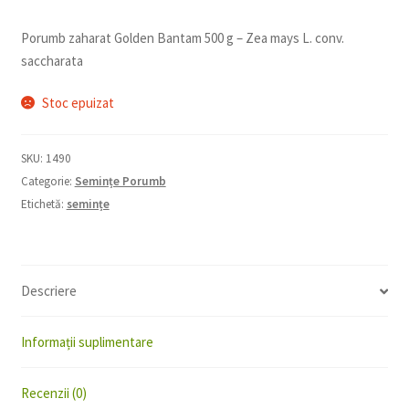
Porumb zaharat Golden Bantam 500 g – Zea mays L. conv.
saccharata
Stoc epuizat
SKU:
1490
Categorie:
Semințe Porumb
Etichetă:
semințe
Descriere
Informații suplimentare
Recenzii (0)