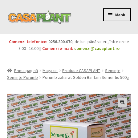
Meniu
PACHETE
Comenzi telefonice:
0256.300.070
, de luni până vineri, între orele
Extinde
8:00 - 16:00 ||
Comenzi e-mail:
comenzi@casaplant.ro
Pesticide
meniul
copil
Îngrășăminte
Prima pagină
Magazin
Produse CASAPLANT
Semințe
Semințe Porumb
Porumb zaharat Golden Bantam Sementis 500g
Extinde
Semințe
meniul
copil
Produse BIO
Igienă publică
Extinde
Casa și grădina
meniul