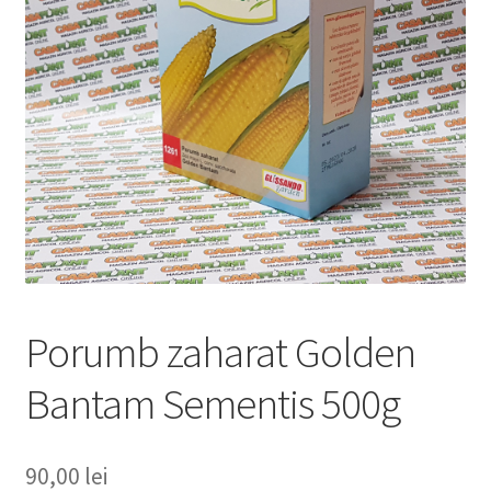
copil
Extinde
Sere și solarii
meniul
copil
Porumb zaharat Golden
Bantam Sementis 500g
90,00
lei