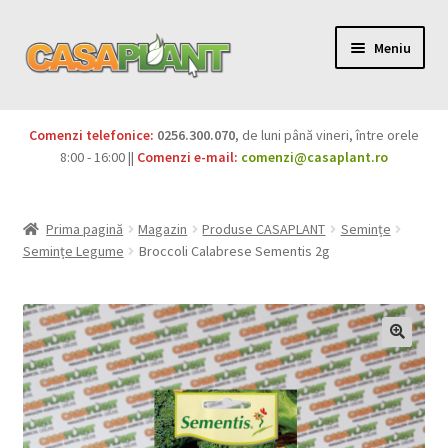
Meniu
PACHETE
Comenzi telefonice:
0256.300.070
, de luni până vineri, între orele
Extinde
8:00 - 16:00 ||
Comenzi e-mail:
comenzi@casaplant.ro
Pesticide
meniul
copil
Îngrășăminte
Prima pagină
Magazin
Produse CASAPLANT
Semințe
Semințe Legume
Broccoli Calabrese Sementis 2g
Extinde
Semințe
meniul
copil
Produse BIO
Igienă publică
Extinde
Casa și grădina
meniul