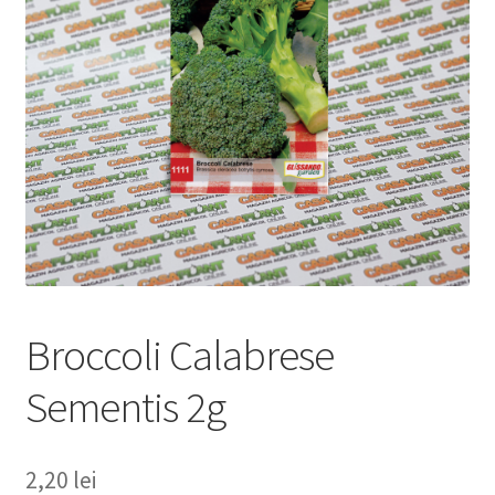
copil
Extinde
Sere și solarii
meniul
copil
Broccoli Calabrese
Sementis 2g
2,20
lei