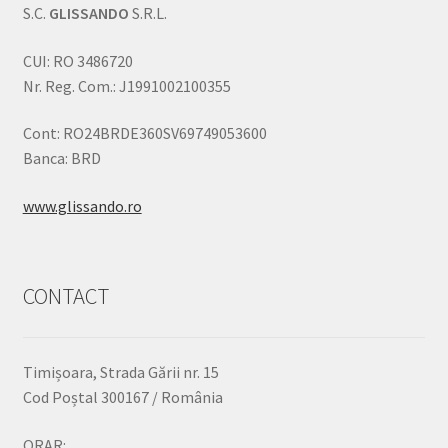
S.C.
GLISSANDO
S.R.L.
CUI: RO 3486720
Nr. Reg. Com.: J1991002100355
Cont: RO24BRDE360SV69749053600
Banca: BRD
www.glissando.ro
CONTACT
Timișoara, Strada Gării nr. 15
Cod Poștal 300167 / România
ORAR: