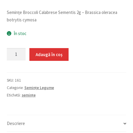
Semințe Broccoli Calabrese Sementis 2g – Brassica oleracea
botrytis cymosa
În stoc
Cantitate
Adaugă în coș
Broccoli
Calabrese
Sementis
SKU:
161
2g
Categorie:
Semințe Legume
Etichetă:
semințe
Descriere