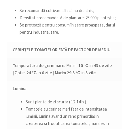
Se recomandă cultivarea în câmp deschis;
Densitate recomandată de plantare: 25 000 plante/ha;
Se pretează pentru consum în stare proaspătă, dar și
pentru industrializare.
CERINȚELE TOMATELOR FAȚĂ DE FACTORII DE MEDIU
Temperatura de
germinare:
Minim
10 ℃
in
43 de zile
|
Optim
24 ℃
in
6 zile |
Maxim
29.5 ℃
in
5 zile
Lumina:
Sunt plante de zi scurta ( 12-14 h ).
Tomatele au cerinte mari fata de intensitatea
luminii, lumina avand un rand primordial in
cresterea si fructificarea tomatelor, mai ales in