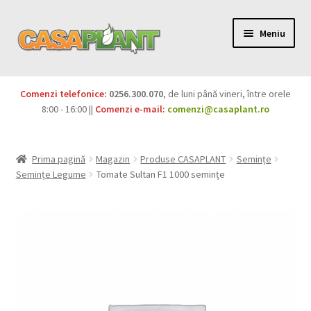
Meniu
PACHETE
Comenzi telefonice:
0256.300.070
, de luni până vineri, între orele
Extinde
8:00 - 16:00 ||
Comenzi e-mail:
comenzi@casaplant.ro
Pesticide
meniul
copil
Îngrășăminte
Prima pagină
Magazin
Produse CASAPLANT
Semințe
Semințe Legume
Tomate Sultan F1 1000 semințe
Extinde
Semințe
meniul
copil
Produse BIO
Igienă publică
Extinde
Casa și grădina
meniul