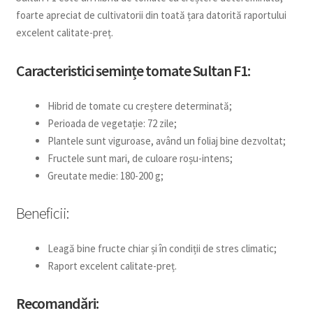
foarte apreciat de cultivatorii din toată țara datorită raportului
excelent calitate-preț.
Caracteristici semințe tomate Sultan F1:
Hibrid de tomate cu creștere determinată;
Perioada de vegetație: 72 zile;
Plantele sunt viguroase, având un foliaj bine dezvoltat;
Fructele sunt mari, de culoare roșu-intens;
Greutate medie: 180-200 g;
Beneficii:
Leagă bine fructe chiar și în condiții de stres climatic;
Raport excelent calitate-preț.
Recomandări: