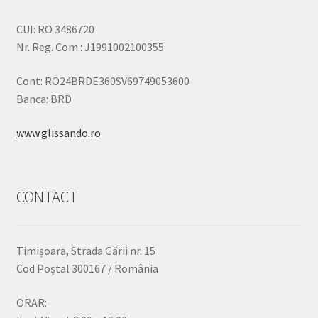
CUI: RO 3486720
Nr. Reg. Com.: J1991002100355
Cont: RO24BRDE360SV69749053600
Banca: BRD
www.glissando.ro
CONTACT
Timișoara, Strada Gării nr. 15
Cod Poștal 300167 / România
ORAR: