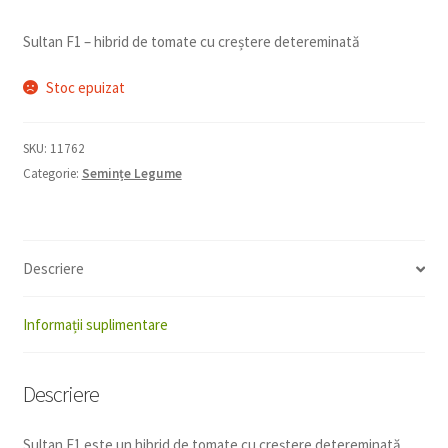
Sultan F1 – hibrid de tomate cu creștere detereminată
Stoc epuizat
SKU:
11762
Categorie:
Semințe Legume
Descriere
Informații suplimentare
Descriere
Sultan F1 este un hibrid de tomate cu creștere detereminată,