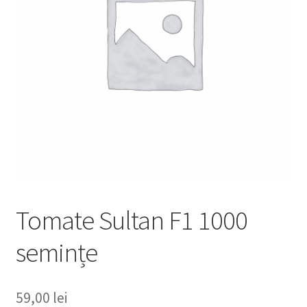
copil
Extinde
Sere și solarii
meniul
copil
Tomate Sultan F1 1000
semințe
59,00
lei