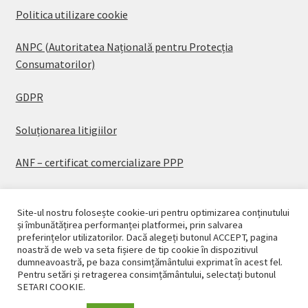
Politica utilizare cookie
ANPC (Autoritatea Națională pentru Protecția
Consumatorilor)
GDPR
Soluționarea litigiilor
ANF – certificat comercializare PPP
Site-ul nostru folosește cookie-uri pentru optimizarea conținutului
și îmbunătățirea performanței platformei, prin salvarea
preferințelor utilizatorilor. Dacă alegeți butonul ACCEPT, pagina
© CASAPLANT 2026
noastră de web va seta fișiere de tip cookie în dispozitivul
dumneavoastră, pe baza consimțământului exprimat în acest fel.
Politică de confidențialitate
Pentru setări și retragerea consimțământului, selectați butonul
SETARI COOKIE.