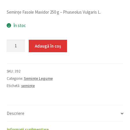
Semințe Fasole Maxidor 250 g – Phaseolus Vulgaris L.
În stoc
Cantitate
Adaugă în coș
Fasole
Maxidor
Sementis
SKU:
392
250g
Categorie:
Semințe Legume
Etichetă:
semințe
Descriere
Informații suplimentare