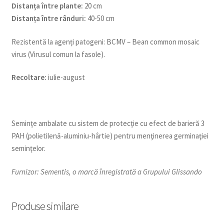
Distanța între plante:
20 cm
Distanța între rânduri:
40-50 cm
Rezistentă la agenți patogeni: BCMV – Bean common mosaic
virus (Virusul comun la fasole).
Recoltare:
iulie-august
Seminţe ambalate cu sistem de protecţie cu efect de barieră 3
PAH (polietilenă-aluminiu-hârtie) pentru menţinerea germinaţiei
seminţelor.
Furnizor: Sementis, o marcă înregistrată a Grupului Glissando
Produse similare