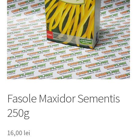
copil
Extinde
Sere și solarii
meniul
copil
Fasole Maxidor Sementis
250g
16,00
lei