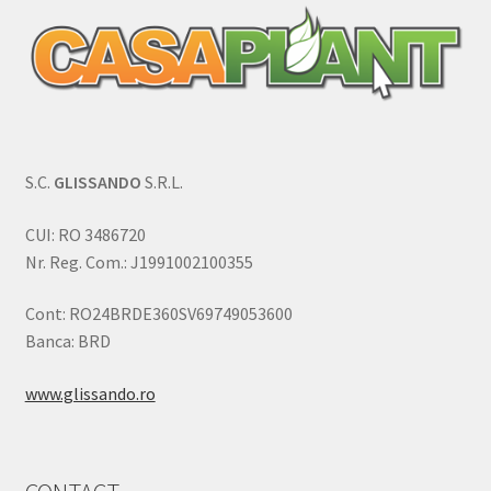
S.C.
GLISSANDO
S.R.L.
CUI: RO 3486720
Nr. Reg. Com.: J1991002100355
Cont: RO24BRDE360SV69749053600
Banca: BRD
www.glissando.ro