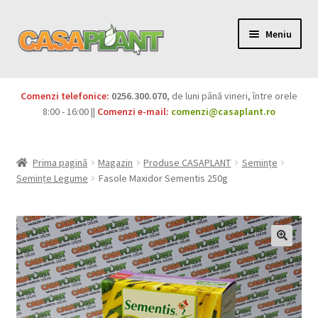
Meniu
PACHETE
Comenzi telefonice:
0256.300.070
, de luni până vineri, între orele
Extinde
8:00 - 16:00 ||
Comenzi e-mail:
comenzi@casaplant.ro
Pesticide
meniul
copil
Îngrășăminte
Prima pagină
Magazin
Produse CASAPLANT
Semințe
Semințe Legume
Fasole Maxidor Sementis 250g
Extinde
Semințe
meniul
copil
Produse BIO
Igienă publică
Extinde
Casa și grădina
meniul