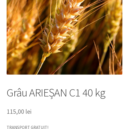
copil
Extinde
Sere și solarii
meniul
copil
Grâu ARIEȘAN C1 40 kg
115,00
lei
TRANSPORT GRATUIT!