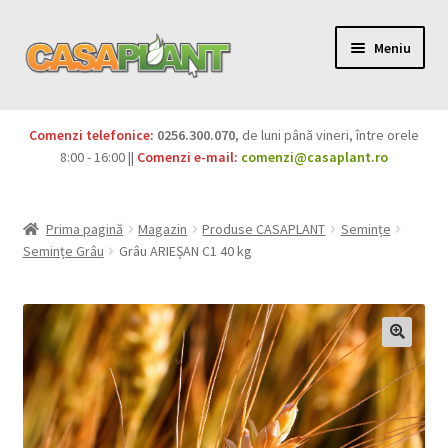
Meniu
PACHETE
Comenzi telefonice:
0256.300.070
, de luni până vineri, între orele
Extinde
8:00 - 16:00 ||
Comenzi e-mail:
comenzi@casaplant.ro
Pesticide
meniul
copil
Îngrășăminte
Prima pagină
Magazin
Produse CASAPLANT
Semințe
Semințe Grâu
Grâu ARIEȘAN C1 40 kg
Extinde
Semințe
meniul
copil
Produse BIO
Igienă publică
Extinde
Casa și grădina
meniul