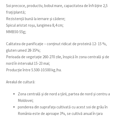
Soi precoce, productiv, bobul mare, capacitatea de înfrățire 2,5
frați/plantă;
Rezistență bună la iernare și cădere;
Spicul aristat roșu, lungimea 8,4 cm;
MMB50-55g;
Calitatea de panificație – conținut ridicat de proteină 12- 15 %,
gluten umed 28-35%;
Perioada de vegetație 260-270 zile, înspică în zona centrală și de
nord în intervalul 15-23 mai;
Producție între 5.500-10.500 kg/ha.
Arealul de cultură:
Zona centrală și de nord a țării, partea de nord și centru a
Moldovei;
ponderea din suprafața cultivată cu acest soi de grâu în
România este de aproape 3%, se cultivă anual în țara