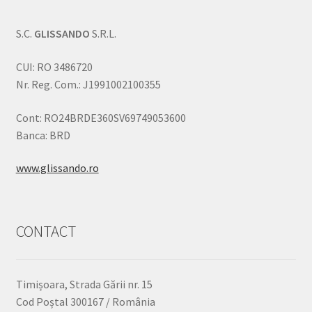
S.C.
GLISSANDO
S.R.L.
CUI: RO 3486720
Nr. Reg. Com.: J1991002100355
Cont: RO24BRDE360SV69749053600
Banca: BRD
www.glissando.ro
CONTACT
Timișoara, Strada Gării nr. 15
Cod Poștal 300167 / România