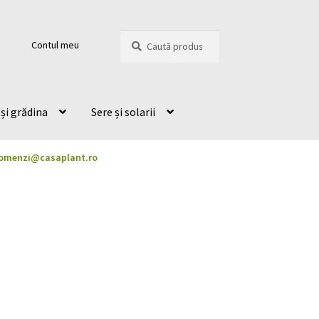
Caută
Caută
Contul meu
după:
și grădina
Sere și solarii
omenzi@casaplant.ro