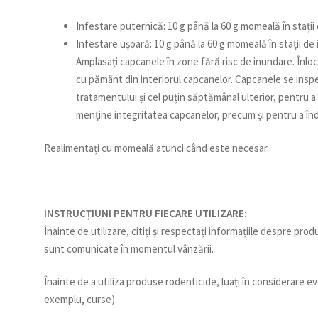
Infestare puternică: 10 g până la 60 g momeală în stații 
Infestare ușoară: 10 g până la 60 g momeală în stații de 
Amplasați capcanele în zone fără risc de inundare. Înl
cu pământ din interiorul capcanelor. Capcanele se insp
tratamentului și cel puțin săptămânal ulterior, pentru 
menține integritatea capcanelor, precum și pentru a î
Realimentați cu momeală atunci când este necesar.
INSTRUCȚIUNI PENTRU FIECARE UTILIZARE:
Înainte de utilizare, citiți și respectați informațiile despre prod
sunt comunicate în momentul vânzării.
Înainte de a utiliza produse rodenticide, luați în considerar
exemplu, curse).