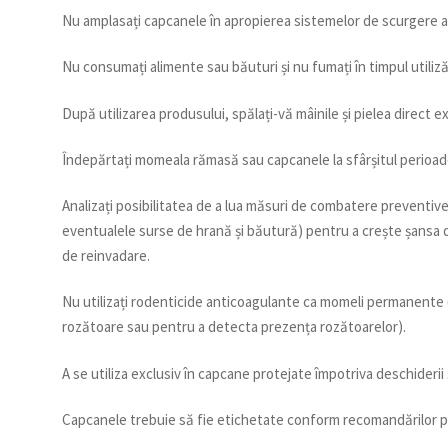
Nu amplasați capcanele în apropierea sistemelor de scurgere a 
Nu consumați alimente sau băuturi și nu fumați în timpul utiliză
După utilizarea produsului, spălați-vă mâinile și pielea direct e
Îndepărtați momeala rămasă sau capcanele la sfârșitul perioad
Analizați posibilitatea de a lua măsuri de combatere preventive 
eventualele surse de hrană și băutură) pentru a crește șansa d
de reinvadare.
Nu utilizați rodenticide anticoagulante ca momeli permanente 
rozătoare sau pentru a detecta prezența rozătoarelor).
A se utiliza exclusiv în capcane protejate împotriva deschiderii ș
Capcanele trebuie să fie etichetate conform recomandărilor p