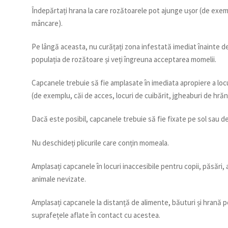
Îndepărtați hrana la care rozătoarele pot ajunge ușor (de exe
mâncare).
Pe lângă aceasta, nu curățați zona infestată imediat înainte d
populația de rozătoare și veți îngreuna acceptarea momelii.
Capcanele trebuie să fie amplasate în imediata apropiere a loc
(de exemplu, căi de acces, locuri de cuibărit, jgheaburi de hrănir
Dacă este posibil, capcanele trebuie să fie fixate pe sol sau de
Nu deschideți plicurile care conțin momeala.
Amplasați capcanele în locuri inaccesibile pentru copii, păsări
animale nevizate.
Amplasați capcanele la distanță de alimente, băuturi și hrană 
suprafețele aflate în contact cu acestea.