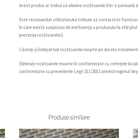
Acest produs ar trebui să elimine rozătoarele într-o perioadă de
Este recomandat utilizatorului trebuie să contacteze furnizoru
în care există suspiciuni de ineficiență a produsului la sfârșit
prezența rozătoarelor).
Căutați și îndepărtați rozătoarele moarte pe durata tratamentulu
Eliminați rozătoarele moarte în conformitate cu cerințele locale
conformitate cu prevederile Legii 211/2011 privind regimul deșeu
Produse similare