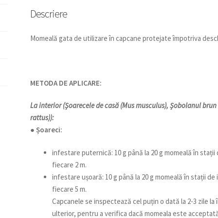
Descriere
Momeală gata de utilizare în capcane protejate împotriva deschid
METODA DE APLICARE:
La interior (Șoarecele de casă (Mus musculus), Șobolanul brun 
rattus)):
● Șoareci:
infestare puternică: 10 g până la 20 g momeală în stați
fiecare 2 m.
infestare ușoară: 10 g până la 20 g momeală în stații d
fiecare 5 m.
Capcanele se inspectează cel puțin o dată la 2-3 zile la
ulterior, pentru a verifica dacă momeala este acceptată