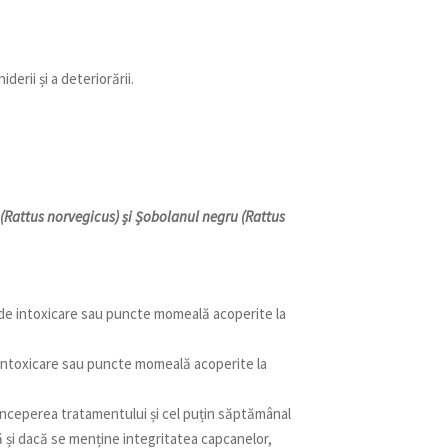
erii și a deteriorării.
(Rattus norvegicus) și Șobolanul negru (Rattus
i de intoxicare sau puncte momeală acoperite la
e intoxicare sau puncte momeală acoperite la
 începerea tratamentului și cel puțin săptămânal
 și dacă se menține integritatea capcanelor,