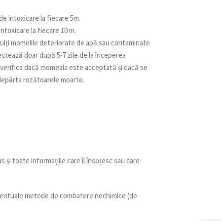
de intoxicare la fiecare 5m.
intoxicare la fiecare 10 m.
ocuiți momelile deteriorate de apă sau contaminate
ectează doar după 5-7 zile de la începerea
a verifica dacă momeala este acceptată și dacă se
ndepărta rozătoarele moarte.
us și toate informațiile care îl însoțesc sau care
e eventuale metode de combatere nechimice (de