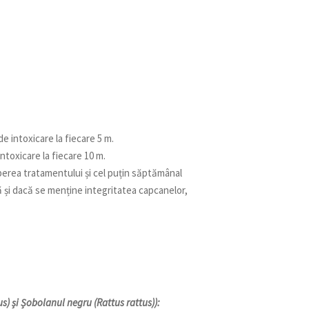
de intoxicare la fiecare 5 m.
intoxicare la fiecare 10 m.
perea tratamentului și cel puțin săptămânal
 și dacă se menține integritatea capcanelor,
us) și Șobolanul negru (Rattus rattus)):