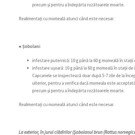
precum și pentru a îndepărta rozătoarele moarte.
Realimentați cu momeală atunci când este necesar.
● Șobolani:
infestare puternică: 10 g până la 60 g momeală în stații 
infestare ușoară: 10 g până la 60 g momeală în stații de 
Capcanele se inspectează doar după 5-7 zile de la înce
ulterior, pentru a verifica dacă momeala este acceptată
precum și pentru a îndepărta rozătoarele moarte.
Realimentați cu momeală atunci când este necesar.
La exterior, în jurul clădirilor (Șobolanul brun (Rattus norvegic