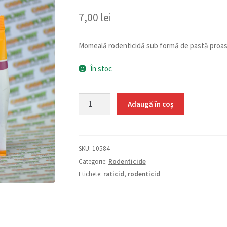
7,00
lei
Momeală rodenticidă sub formă de pastă proa
În stoc
Cantitate
Adaugă în coș
Ratitell
120
g
SKU:
10584
Categorie:
Rodenticide
Etichete:
raticid
,
rodenticid