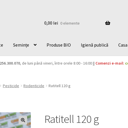
0,00
lei
0 elemente
te
Semințe
Produse BIO
Igienă publică
Casa 
256.300.070
, de luni până vineri, între orele 8:00 - 16:00 ||
Comenzi e-mail:
c
Pesticide
Rodenticide
Ratitell 120 g
Ratitell 120 g