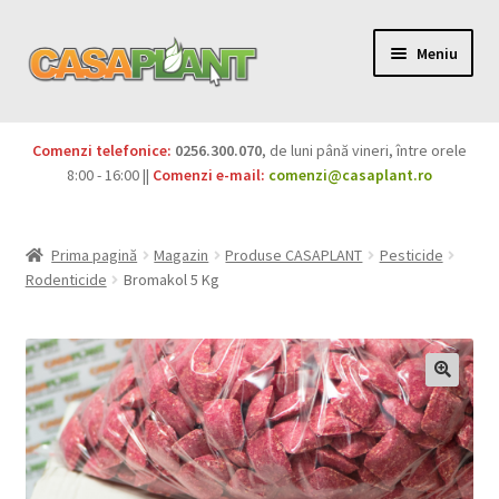
Meniu
PACHETE
Comenzi telefonice:
0256.300.070
, de luni până vineri, între orele
Extinde
8:00 - 16:00 ||
Comenzi e-mail:
comenzi@casaplant.ro
Pesticide
meniul
copil
Îngrășăminte
Prima pagină
Magazin
Produse CASAPLANT
Pesticide
Rodenticide
Bromakol 5 Kg
Extinde
Semințe
meniul
copil
Produse BIO
Igienă publică
Extinde
Casa și grădina
meniul