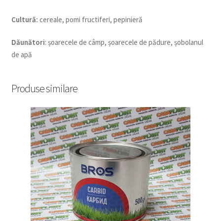
Cultur
ă
:
cereale, pomi fructiferi, pepinieră
D
ă
un
ă
tori
: șoarecele de câmp, șoarecele de pădure, șobolanul
de apă
Produse similare