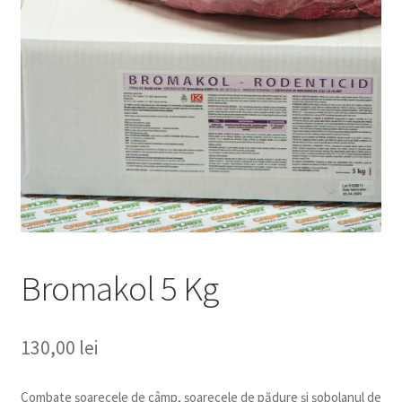
copil
Extinde
Sere și solarii
meniul
copil
Bromakol 5 Kg
130,00
lei
Combate șoarecele de câmp, șoarecele de pădure și șobolanul de