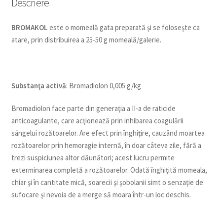
Descriere
BROMAKOL
este o momeală gata preparată şi se foloseşte ca
atare, prin distribuirea a 25-50 g momeală/galerie.
Substan
ţ
a activ
ă
: Bromadiolon 0,005 g/kg
Bromadiolon face parte din generaţia a II-a de raticide
anticoagulante, care acţionează prin inhibarea coagulării
sângelui rozătoarelor. Are efect prin înghiţire, cauzând moartea
rozătoarelor prin hemoragie internă, în doar câteva zile, fără a
trezi suspiciunea altor dăunători; acest lucru permite
exterminarea completă a rozătoarelor. Odată înghiţită momeala,
chiar şi în cantitate mică, soarecii şi şobolanii simt o senzaţie de
sufocare şi nevoia de a merge să moara într-un loc deschis.