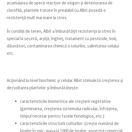
acumularea de specii reactive de oxigen și deteriorarea de
clorofilă, plantele tratate în prealabil cu Albit posedă o
rezistență mult mai mare la stres.
În condiții de teren, Albit a îmbunătățit rezistența la stres în
special la secetă, arșiță, îngheț, tratament cu pesticide, boli,
dăunători, contaminarea chimică a solurilor, salinitatea solului
etc.
Acţionând la nivel biochimic şi celular Albit stimuleză creșterea și
dezvoltarea plantelor și îmbunătățește:
caracteristicile biometrice ale creşterii vegetative
(germinarea, creşterea sistemului radicular, înfrăţirea,
timpul necesar pentru fazele fenologice, etc.)
caracteristicile structurii culturilor: (crește numărul de
boabe în spic, masa la 1000 de boabe, aspectul comercial