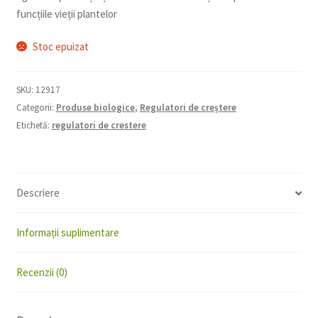
funcțiile vieții plantelor
Stoc epuizat
SKU:
12917
Categorii:
Produse biologice
,
Regulatori de creștere
Etichetă:
regulatori de crestere
Descriere
Informații suplimentare
Recenzii (0)