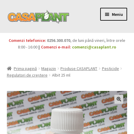
Meniu
PACHETE
Comenzi telefonice:
0256.300.070
, de luni până vineri, între orele
Extinde
8:00 - 16:00 ||
Comenzi e-mail:
comenzi@casaplant.ro
Pesticide
meniul
copil
Îngrășăminte
Prima pagină
Magazin
Produse CASAPLANT
Pesticide
Regulatori de creștere
Albit 25 ml
Extinde
Semințe
meniul
copil
Produse BIO
Igienă publică
Extinde
Casa și grădina
meniul