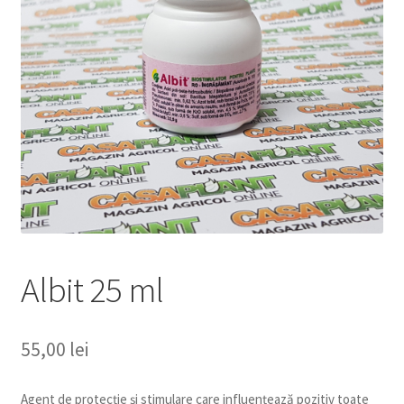
copil
Extinde
Sere și solarii
meniul
copil
Albit 25 ml
55,00
lei
Agent de protecție și stimulare care influențează pozitiv toate