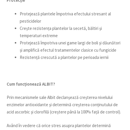
Protecție
Protejează plantele împotriva efectului stresant al
pesticidelor
Crește rezistența plantelor la secetă, băltiri și
temperaturi extreme
Protejează împotriva unei game largi de boli și dăunători
și amplifică efectul tratamentelor clasice cu fungicide
Rezistență crescută a plantelor pe perioada iernii
Cum funcționează ALBIT?
Prin mecanismele sale Albit declanșează creșterea nivelului
enzimelor antioxidante și determină creșterea conținutului de
acid ascorbic și clorofilă (creștere până la 100% față de control).
Având în vedere că orice stres asupra plantelor determină