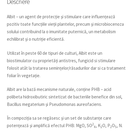
Descriere
Albit – un agent de protecție și stimulare care influențează
pozitiv toate funcțiile vieții plantelor, precum și microbiocenoza
solului contribuind la o imunitate puternică, un metabolism
echilibrat și o nutriție eficientă.
Utilizat în peste 60 de tipuri de culturi, Albit este un
biostimulator cu proprietăți antistres, fungicid si stimulare
folosit atât la tratarea semințelor/răsadurilor dar si ca tratament
foliar în vegetație.
Albit are la bază mecanisme naturale, conține PHB – acid
polibeta hidroxibutiric sintetizat de bacteriile benefice din sol,
Bacillus megaterium și Pseudomonas aureofaciens.
În compoziția sa se regăsesc și un set de substanțe care
2
potențează și amplifică efectul PHB: MgO, SO
, K
O, P
O
, N.
4
2
2
5