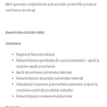
Albit sporește conținutul de acid ascorbic și clorofilă și reduce
cantitatea de nitrați.
Beneficiile utilizării Albit
Stimulare
Reglează flora microbiană
Îmbunătățește germinația (în cazul semințelor) – ajută la
răsărire rapidă și uniformă
Ajută dezvoltarea sistemului radicular
Îmbunătățește absorbția nutrienților minerali
Stimulează creșterea și dezvoltarea plantelor și ajută la
creșterea cantității și calității culturilor
Îmbunătățește randamentul plantelor