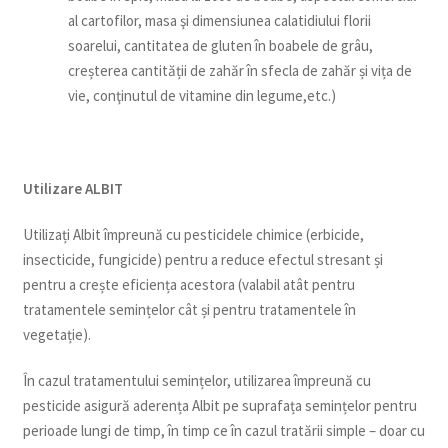
al cartofilor, masa şi dimensiunea calatidiului florii
soarelui, cantitatea de gluten în boabele de grâu,
creșterea cantității de zahăr în sfecla de zahăr și vița de
vie, conţinutul de vitamine din legume,etc.)
Utilizare ALBIT
Utilizați Albit împreună cu pesticidele chimice (erbicide,
insecticide, fungicide) pentru a reduce efectul stresant și
pentru a crește eficiența acestora (valabil atât pentru
tratamentele semințelor cât și pentru tratamentele în
vegetație).
În cazul tratamentului semințelor, utilizarea împreună cu
pesticide asigură aderența Albit pe suprafața semințelor pentru
perioade lungi de timp, în timp ce în cazul tratării simple – doar cu