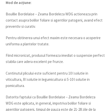
Mod de acțiune:
Bouillie Bordelaise – Zeama Bordeleza WDG actioneaza prin
contact asupra bolilor foliare si agentilor patogeni, avand efect
preventiv si curativ.
Pentru obtinerea unui efect maxim este necesara o acoperire
uniforma a plantelor tratate.
Fiind micronizat, produsul formeaza imediat o suspensie perfect
stabila care adera excelent pe frunze.
Continutul plicului este suficient pentru 10 l solutie in
viticultura, 8 l solutie in legumicultura si 5-10 l solutie in
pomicultura.
Datorita faptului ca Bouillie Bordelaise – Zeama Bordeleza
WDG este aplicata, in general, impotriva bolilor foliare si
agentilor patogeni, timpul de pauza este de 21-28 zile de la