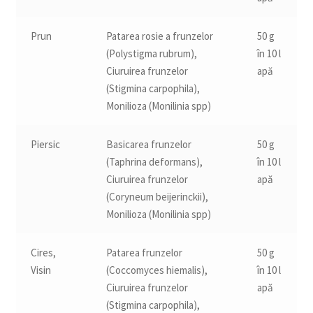
Prun
Patarea rosie a frunzelor
50 g
(Polystigma rubrum),
în 10 l
Ciuruirea frunzelor
apă
(Stigmina carpophila),
Monilioza (Monilinia spp)
Piersic
Basicarea frunzelor
50 g
(Taphrina deformans),
în 10 l
Ciuruirea frunzelor
apă
(Coryneum beijerinckii),
Monilioza (Monilinia spp)
Cires,
Patarea frunzelor
50 g
Visin
(Coccomyces hiemalis),
în 10 l
Ciuruirea frunzelor
apă
(Stigmina carpophila),