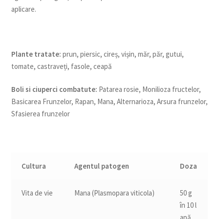
aplicare.
Plante tratate:
prun, piersic, cireș, vișin, măr, păr, gutui,
tomate, castraveți, fasole, ceapă
Boli si ciuperci combatute:
Patarea rosie, Monilioza fructelor,
Basicarea Frunzelor, Rapan, Mana, Alternarioza, Arsura frunzelor,
Sfasierea frunzelor
Cultura
Agentul patogen
Doza
Vita de vie
Mana (Plasmopara viticola)
50 g
în 10 l
apă