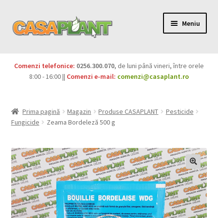
Meniu
PACHETE
Comenzi telefonice:
0256.300.070
, de luni până vineri, între orele
Extinde
8:00 - 16:00 ||
Comenzi e-mail:
comenzi@casaplant.ro
Pesticide
meniul
copil
Îngrășăminte
Prima pagină
Magazin
Produse CASAPLANT
Pesticide
Fungicide
Zeama Bordeleză 500 g
Extinde
Semințe
meniul
copil
Produse BIO
Igienă publică
Extinde
Casa și grădina
meniul