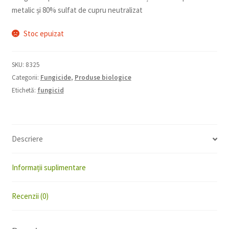
metalic și 80% sulfat de cupru neutralizat
Stoc epuizat
SKU:
8325
Categorii:
Fungicide
,
Produse biologice
Etichetă:
fungicid
Descriere
Informații suplimentare
Recenzii (0)