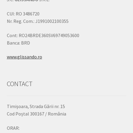
CUI: RO 3486720
Nr. Reg. Com.: J1991002100355
Cont: RO24BRDE360SV69749053600
Banca: BRD
www.glissando.ro
CONTACT
Timișoara, Strada Gării nr. 15
Cod Poștal 300167 / România
ORAR: