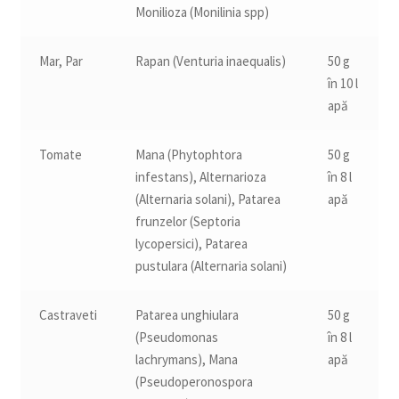
Monilioza (Monilinia spp)
Mar, Par
Rapan (Venturia inaequalis)
50 g
în 10 l
apă
Tomate
Mana (Phytophtora
50 g
infestans), Alternarioza
în 8 l
(Alternaria solani), Patarea
apă
frunzelor (Septoria
lycopersici), Patarea
pustulara (Alternaria solani)
Castraveti
Patarea unghiulara
50 g
(Pseudomonas
în 8 l
lachrymans), Mana
apă
(Pseudoperonospora