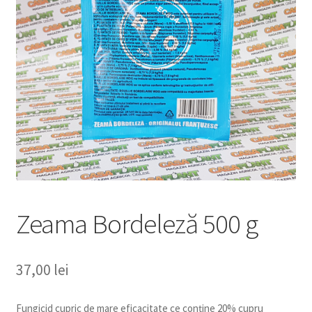
copil
Extinde
Sere și solarii
meniul
copil
Zeama Bordeleză 500 g
37,00
lei
Fungicid cupric de mare eficacitate ce conține 20% cupru