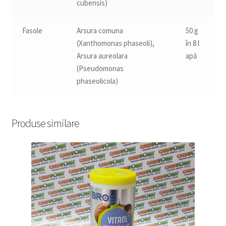
cubensis)
Fasole
Arsura comuna
50 g
(Xanthomonas phaseoli),
în 8 l
Arsura aureolara
apă
(Pseudomonas
phaseolicola)
Produse similare