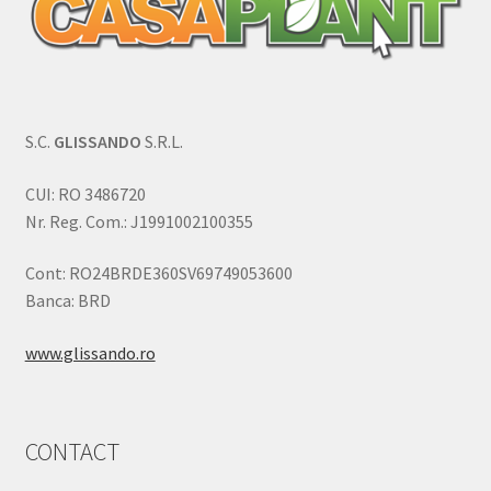
S.C.
GLISSANDO
S.R.L.
CUI: RO 3486720
Nr. Reg. Com.: J1991002100355
Cont: RO24BRDE360SV69749053600
Banca: BRD
www.glissando.ro
CONTACT