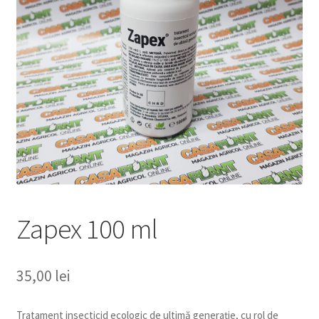
copil
Extinde
Sere și solarii
meniul
copil
Zapex 100 ml
35,00
lei
Tratament insecticid ecologic de ultimă generație, cu rol de