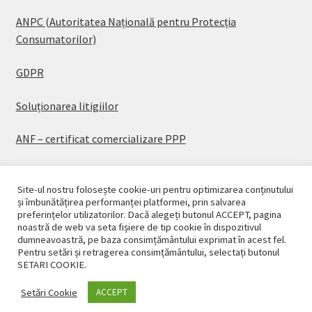
ANPC (Autoritatea Națională pentru Protecția
Consumatorilor)
GDPR
Soluționarea litigiilor
ANF – certificat comercializare PPP
Site-ul nostru folosește cookie-uri pentru optimizarea conținutului
și îmbunătățirea performanței platformei, prin salvarea
preferințelor utilizatorilor. Dacă alegeți butonul ACCEPT, pagina
© CASAPLANT 2026
noastră de web va seta fișiere de tip cookie în dispozitivul
dumneavoastră, pe baza consimțământului exprimat în acest fel.
Politică de confidențialitate
Pentru setări și retragerea consimțământului, selectați butonul
SETARI COOKIE.
Setări Cookie
ACCEPT
0
Caută
Caută