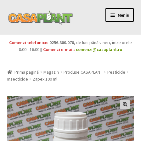
Meniu
PACHETE
Comenzi telefonice:
0256.300.070
, de luni până vineri, între orele
Extinde
8:00 - 16:00 ||
Comenzi e-mail:
comenzi@casaplant.ro
Pesticide
meniul
copil
Îngrășăminte
Prima pagină
Magazin
Produse CASAPLANT
Pesticide
Insecticide
Zapex 100 ml
Extinde
Semințe
meniul
copil
Produse BIO
Igienă publică
Extinde
Casa și grădina
meniul