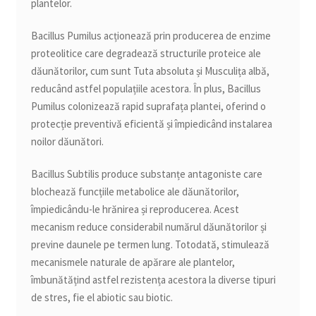
plantelor.
Bacillus Pumilus acționează prin producerea de enzime
proteolitice care degradează structurile proteice ale
dăunătorilor, cum sunt Tuta absoluta și Musculița albă,
reducând astfel populațiile acestora. În plus, Bacillus
Pumilus colonizează rapid suprafața plantei, oferind o
protecție preventivă eficientă și împiedicând instalarea
noilor dăunători.
Bacillus Subtilis produce substanțe antagoniste care
blochează funcțiile metabolice ale dăunătorilor,
împiedicându-le hrănirea și reproducerea. Acest
mecanism reduce considerabil numărul dăunătorilor și
previne daunele pe termen lung. Totodată, stimulează
mecanismele naturale de apărare ale plantelor,
îmbunătățind astfel rezistența acestora la diverse tipuri
de stres, fie el abiotic sau biotic.