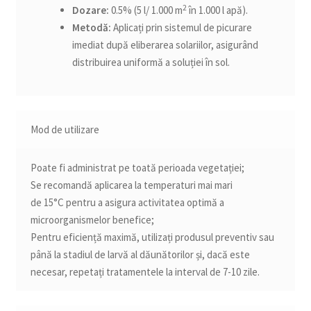
2
Dozare:
0.5% (5 l/ 1.000 m
în 1.000 l apă).
Metodă:
Aplicați prin sistemul de picurare
imediat după eliberarea solariilor, asigurând
distribuirea uniformă a soluției în sol.
Mod de utilizare
Poate fi administrat pe toată perioada vegetației;
Se recomandă aplicarea la temperaturi mai mari
de 15°C pentru a asigura activitatea optimă a
microorganismelor benefice;
Pentru eficiență maximă, utilizați produsul preventiv sau
până la stadiul de larvă al dăunătorilor și, dacă este
necesar, repetați tratamentele la interval de 7-10 zile.