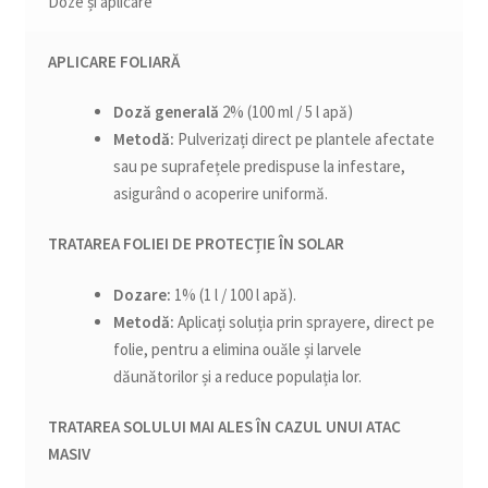
Doze și aplicare
APLICARE FOLIARĂ
Doză generală
2% (100 ml / 5 l apă)
Metodă:
Pulverizați direct pe plantele afectate
sau pe suprafețele predispuse la infestare,
asigurând o acoperire uniformă.
TRATAREA FOLIEI DE PROTECȚIE ÎN SOLAR
Dozare:
1% (1 l / 100 l apă).
Metodă:
Aplicați soluția prin sprayere, direct pe
folie, pentru a elimina ouăle și larvele
dăunătorilor și a reduce populația lor.
TRATAREA SOLULUI MAI ALES ÎN CAZUL UNUI ATAC
MASIV