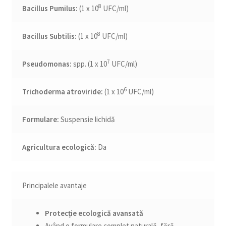
8
Bacillus Pumilus:
(1 x 10
UFC/ml)
8
Bacillus Subtilis:
(1 x 10
UFC/ml)
7
Pseudomonas:
spp. (1 x 10
UFC/ml)
6
Trichoderma atroviride:
(1 x 10
UFC/ml)
Formulare:
Suspensie lichidă
Agricultura ecologică:
Da
Principalele avantaje
Protecție ecologică avansată
Având o formulare complet naturală, fără