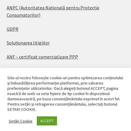
ANPC (Autoritatea Națională pentru Protecția
Consumatorilor)
GDPR
Soluționarea litigiilor
ANF – certificat comercializare PPP
Site-ul nostru folosește cookie-uri pentru optimizarea conținutului
și îmbunătățirea performanței platformei, prin salvarea
preferințelor utilizatorilor. Dacă alegeți butonul ACCEPT, pagina
© CASAPLANT 2026
noastră de web va seta fișiere de tip cookie în dispozitivul
dumneavoastră, pe baza consimțământului exprimat în acest fel.
Politică de confidențialitate
Pentru setări și retragerea consimțământului, selectați butonul
SETARI COOKIE.
Setări Cookie
ACCEPT
0
Caută
Caută