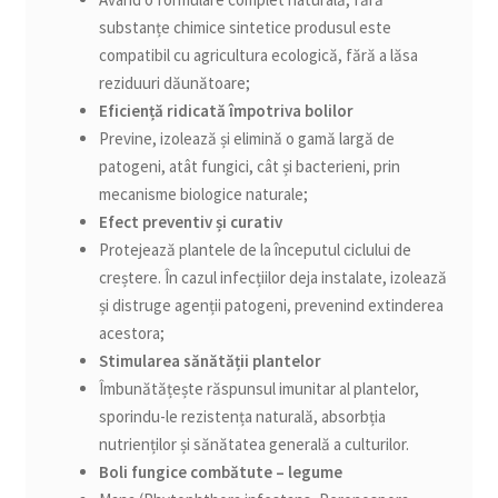
substanțe chimice sintetice produsul este
compatibil cu agricultura ecologică, fără a lăsa
reziduuri dăunătoare;
Eficiență ridicată împotriva bolilor
Previne, izolează și elimină o gamă largă de
patogeni, atât fungici, cât și bacterieni, prin
mecanisme biologice naturale;
Efect preventiv și curativ
Protejează plantele de la începutul ciclului de
creștere. În cazul infecțiilor deja instalate, izolează
și distruge agenții patogeni, prevenind extinderea
acestora;
Stimularea sănătății plantelor
Îmbunătățește răspunsul imunitar al plantelor,
sporindu-le rezistența naturală, absorbția
nutrienților și sănătatea generală a culturilor.
Boli fungice combătute – legume