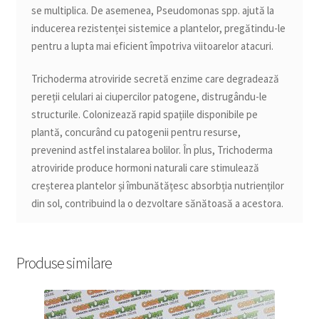
se multiplica. De asemenea, Pseudomonas spp. ajută la
inducerea rezistenței sistemice a plantelor, pregătindu-le
pentru a lupta mai eficient împotriva viitoarelor atacuri.
Trichoderma atroviride secretă enzime care degradează
pereții celulari ai ciupercilor patogene, distrugându-le
structurile. Colonizează rapid spațiile disponibile pe
plantă, concurând cu patogenii pentru resurse,
prevenind astfel instalarea bolilor. În plus, Trichoderma
atroviride produce hormoni naturali care stimulează
creșterea plantelor și îmbunătățesc absorbția nutrienților
din sol, contribuind la o dezvoltare sănătoasă a acestora.
Produse similare