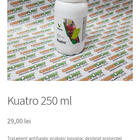
copil
Extinde
Sere și solarii
meniul
copil
Kuatro 250 ml
29,00
lei
Tratament antifungic ecologic inovator, destinat protecției