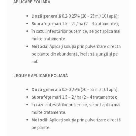
APLICARE FOLIARĂ
Doză generală
0.2-0.25% (20 – 25 ml/ 10 l apă);
Suprafețe mari
1.5 – 2 l / ha (2 – 4 tratamente);
în cazul infestărilor puternice, se pot aplica mai
multe tratamente.
Metodă:
Aplicați soluția prin pulverizare directă
pe plante din abundență, încât să ajungă și pe
sol.
LEGUME
APLICARE FOLIARĂ
Doză generală
0.2-0.25% (20 – 25 ml/ 10 l apă);
Suprafețe mari
1.5 – 2l/ ha (2 – 4 tratamente);
în cazul infestărilor puternice, se pot aplica mai
multe tratamente.
Metodă:
Aplicați soluția prin pulverizare directă
pe plante.