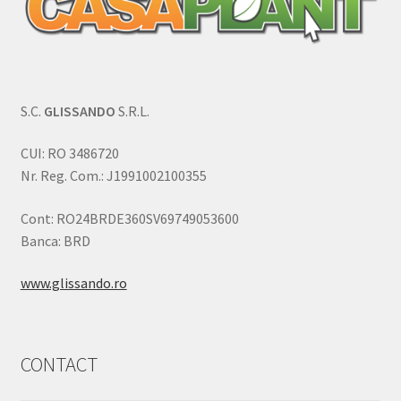
S.C.
GLISSANDO
S.R.L.
CUI: RO 3486720
Nr. Reg. Com.: J1991002100355
Cont: RO24BRDE360SV69749053600
Banca: BRD
www.glissando.ro
CONTACT