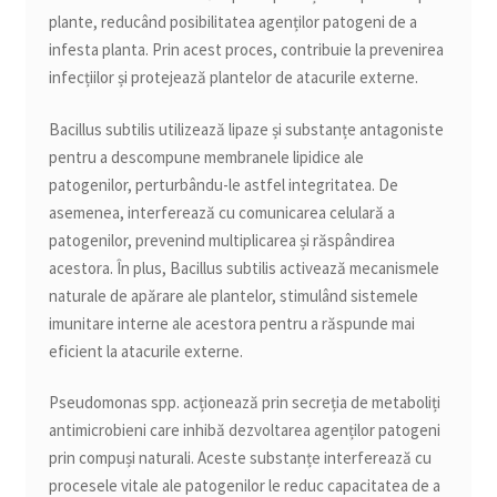
plante, reducând posibilitatea agenților patogeni de a
infesta planta. Prin acest proces, contribuie la prevenirea
infecțiilor și protejează plantelor de atacurile externe.
Bacillus subtilis utilizează lipaze și substanțe antagoniste
pentru a descompune membranele lipidice ale
patogenilor, perturbându-le astfel integritatea. De
asemenea, interferează cu comunicarea celulară a
patogenilor, prevenind multiplicarea și răspândirea
acestora. În plus, Bacillus subtilis activează mecanismele
naturale de apărare ale plantelor, stimulând sistemele
imunitare interne ale acestora pentru a răspunde mai
eficient la atacurile externe.
Pseudomonas spp. acționează prin secreția de metaboliți
antimicrobieni care inhibă dezvoltarea agenților patogeni
prin compuși naturali. Aceste substanțe interferează cu
procesele vitale ale patogenilor le reduc capacitatea de a