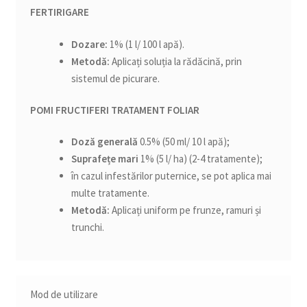
FERTIRIGARE
Dozare:
1% (1 l/ 100 l apă).
Metodă:
Aplicați soluția la rădăcină, prin
sistemul de picurare.
POMI FRUCTIFERI
TRATAMENT FOLIAR
Doză generală
0.5% (50 ml/ 10 l apă);
Suprafețe mari
1% (5 l/ ha) (2-4 tratamente);
în cazul infestărilor puternice, se pot aplica mai
multe tratamente.
Metodă:
Aplicați uniform pe frunze, ramuri și
trunchi.
Mod de utilizare