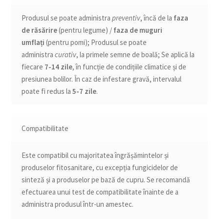
Produsul se poate administra
preventiv
, încă de la
faza
de răsărire
(pentru legume) /
faza de muguri
umflați
(pentru pomi); Produsul se poate
administra
curativ
, la primele semne de boală; Se aplică la
fiecare
7-14 zile
, în funcție de condițiile climatice și de
presiunea bolilor. În caz de infestare gravă, intervalul
poate fi redus la
5-7 zile
.
Compatibilitate
Este compatibil cu majoritatea îngrășămintelor și
produselor fitosanitare, cu excepția fungicidelor de
sinteză și a produselor pe bază de cupru. Se recomandă
efectuarea unui test de compatibilitate înainte de a
administra produsul într-un amestec.