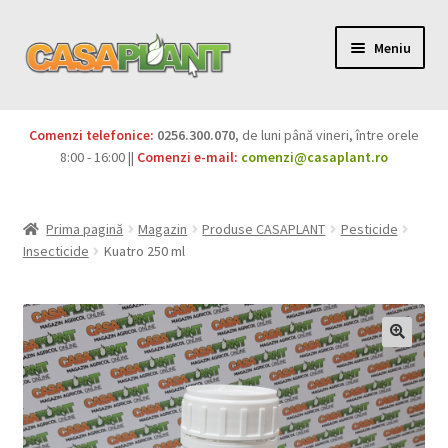
Meniu
PACHETE
Comenzi telefonice:
0256.300.070
, de luni până vineri, între orele
Extinde
8:00 - 16:00 ||
Comenzi e-mail:
comenzi@casaplant.ro
Pesticide
meniul
copil
Îngrășăminte
Prima pagină
Magazin
Produse CASAPLANT
Pesticide
Insecticide
Kuatro 250 ml
Extinde
Semințe
meniul
copil
Produse BIO
Igienă publică
Extinde
Casa și grădina
meniul