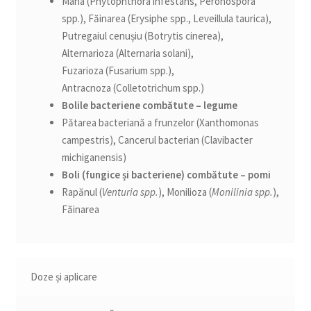
Mana (Phytophthora infestans, Peronospora
spp.), Făinarea (Erysiphe spp., Leveillula taurica),
Putregaiul cenușiu (Botrytis cinerea),
Alternarioza (Alternaria solani),
Fuzarioza (Fusarium spp.),
Antracnoza (Colletotrichum spp.)
Bolile bacteriene combătute – legume
Pătarea bacteriană a frunzelor (Xanthomonas
campestris), Cancerul bacterian (Clavibacter
michiganensis)
Boli (fungice și bacteriene) combătute – pomi
Rapănul (
Venturia spp.
), Monilioza (
Monilinia spp.
),
Făinarea
Doze și aplicare