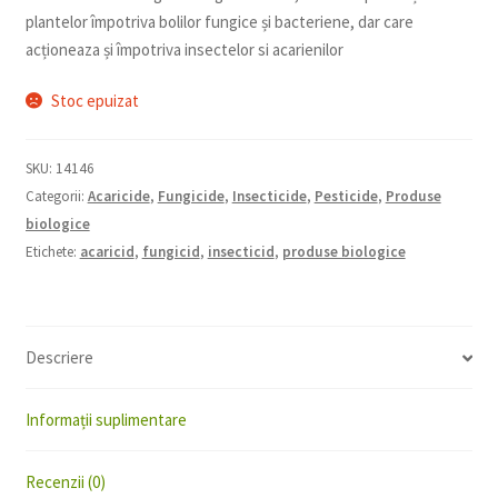
plantelor împotriva bolilor fungice și bacteriene, dar care
acționeaza și împotriva insectelor si acarienilor
Stoc epuizat
SKU:
14146
Categorii:
Acaricide
,
Fungicide
,
Insecticide
,
Pesticide
,
Produse
biologice
Etichete:
acaricid
,
fungicid
,
insecticid
,
produse biologice
Descriere
Informații suplimentare
Recenzii (0)