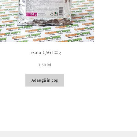
Lebron 0,5G 100 g
7,50
lei
Adaugă în coș