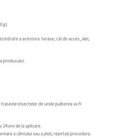
0 g)
cinătate a acestora: terase, căi de acces, alei,
 a produsului.
e traseele insectelor de unde pulberea va fi
v 24 ore de la aplicare.
urmare a vântului sau a ploii, repetați procedura.