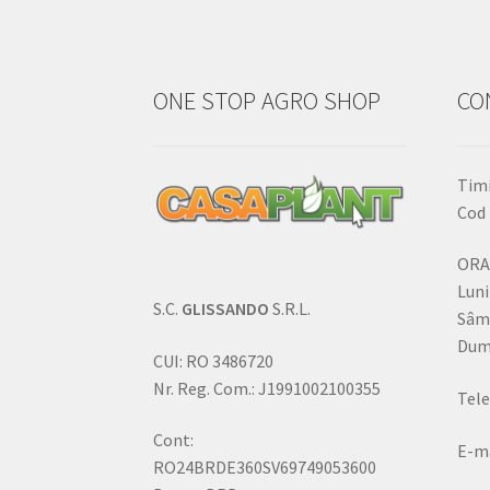
ONE STOP AGRO SHOP
CO
Timi
Cod 
ORA
Luni
S.C.
GLISSANDO
S.R.L.
Sâm
Dumi
CUI: RO 3486720
Nr. Reg. Com.: J1991002100355
Tele
Cont:
E-ma
RO24BRDE360SV69749053600