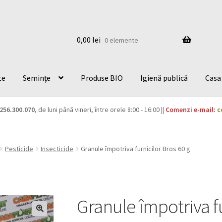
0,00
lei
0 elemente
te
Semințe
Produse BIO
Igienă publică
Casa 
256.300.070
, de luni până vineri, între orele 8:00 - 16:00 ||
Comenzi e-mail:
c
Pesticide
Insecticide
Granule împotriva furnicilor Bros 60 g
Granule împotriva fu