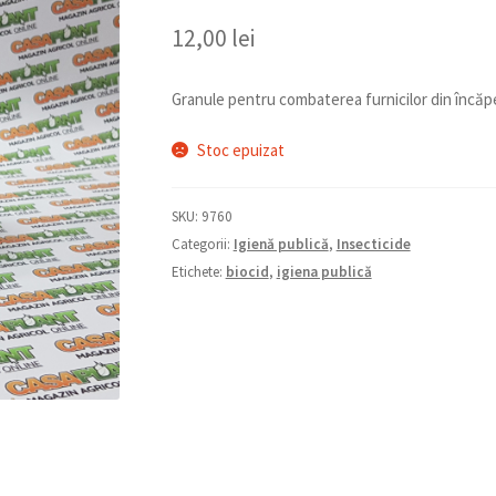
12,00
lei
Granule pentru combaterea furnicilor din încăpe
Stoc epuizat
SKU:
9760
Categorii:
Igienă publică
,
Insecticide
Etichete:
biocid
,
igiena publică