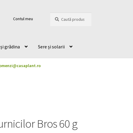
Caută
Caută
Contul meu
după:
și grădina
Sere și solarii
omenzi@casaplant.ro
rnicilor Bros 60 g