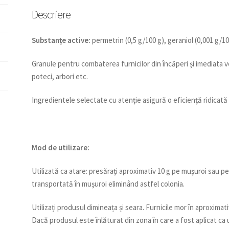
Descriere
Substanțe active:
permetrin (0,5 g/100 g), geraniol (0,001 g/10
Granule pentru combaterea furnicilor din încăperi și imediata ve
poteci, arbori etc.
Ingredientele selectate cu atenție asigură o eficiență ridicată
Mod de utilizare:
Utilizată ca atare: presărați aproximativ 10 g pe mușuroi sau p
transportată în mușuroi eliminând astfel colonia.
Utilizați produsul dimineața și seara. Furnicile mor în aproximati
Dacă produsul este înlăturat din zona în care a fost aplicat ca 