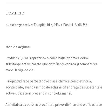
Descriere
Substanţe active
: Fluopicolid 4,44% + Fosetil-Al 66,7%
Mod de ac
ţ
iune:
Profiler 71,1 WG reprezintă o combinaţie optimă a două
substanţe active foarte eficiente în prevenirea şi combaterea
manei la viţa de vie.
Fluopicolid face parte dintr-o clasă chimică complet nouă,
acylpicolide, având un mod de acţiune diferit faţă de substanţele
active utilizate în prezent în controlul manei.
Activitatea sa este cu precădere preventivă, având o eficacitate