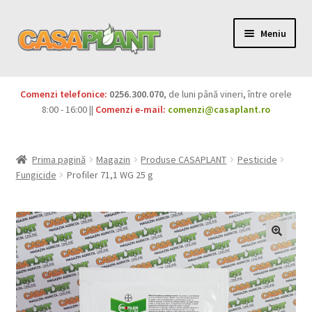
Meniu
PACHETE
Comenzi telefonice:
0256.300.070
, de luni până vineri, între orele
Extinde
8:00 - 16:00 ||
Comenzi e-mail:
comenzi@casaplant.ro
Pesticide
meniul
copil
Îngrășăminte
Prima pagină
Magazin
Produse CASAPLANT
Pesticide
Fungicide
Profiler 71,1 WG 25 g
Extinde
Semințe
meniul
copil
Produse BIO
Igienă publică
Extinde
Casa și grădina
meniul