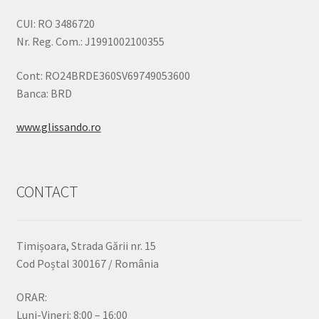
CUI: RO 3486720
Nr. Reg. Com.: J1991002100355
Cont: RO24BRDE360SV69749053600
Banca: BRD
www.glissando.ro
CONTACT
Timișoara, Strada Gării nr. 15
Cod Poștal 300167 / România
ORAR:
Luni-Vineri: 8:00 – 16:00