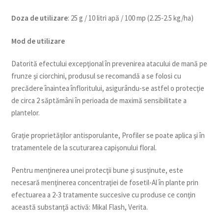
Doza de utilizare
: 25 g / 10 litri apă / 100 mp (2.25-2.5 kg/ha)
Mod de utilizare
Datorită efectului excepţional în prevenirea atacului de mană pe
frunze şi ciorchini, produsul se recomandă a se folosi cu
precădere înaintea înfloritului, asigurându-se astfel o protecţie
de circa 2 săptămâni în perioada de maximă sensibilitate a
plantelor.
Graţie proprietăţilor antisporulante, Profiler se poate aplica şi în
tratamentele de la scuturarea capişonului floral.
Pentru menţinerea unei protecţii bune şi susţinute, este
necesară menţinerea concentraţiei de fosetil-Al în plante prin
efectuarea a 2-3 tratamente succesive cu produse ce conţin
această substanţă activă: Mikal Flash, Verita.