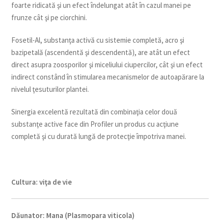
foarte ridicată şi un efect îndelungat atât în cazul manei pe
frunze cât şi pe ciorchini.
Fosetil-Al, substanţa activă cu sistemie completă, acro şi
bazipetală (ascendentă şi descendentă), are atât un efect
direct asupra zoosporilor şi miceliului ciupercilor, cât şi un efect
indirect constând în stimularea mecanismelor de autoapărare la
nivelul ţesuturilor plantei.
Sinergia excelentă rezultată din combinaţia celor două
substanţe active face din Profiler un produs cu acţiune
completă şi cu durată lungă de protecţie împotriva manei.
Cultura:
viţa de vie
Dăunator
:
Mana (Plasmopara viticola)