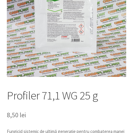
copil
Extinde
Sere și solarii
meniul
copil
Profiler 71,1 WG 25 g
8,50
lei
Fungicid sistemic de ultimă generaţie pentru combaterea manei