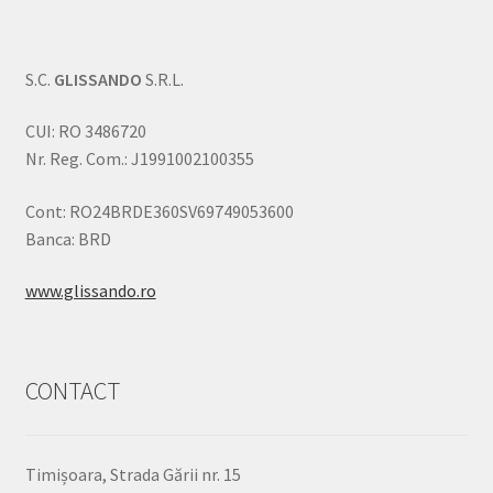
S.C.
GLISSANDO
S.R.L.
CUI: RO 3486720
Nr. Reg. Com.: J1991002100355
Cont: RO24BRDE360SV69749053600
Banca: BRD
www.glissando.ro
CONTACT
Timișoara, Strada Gării nr. 15