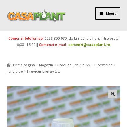
Meniu
PACHETE
Comenzi telefonice:
0256.300.070
, de luni până vineri, între orele
Extinde
8:00 - 16:00 ||
Comenzi e-mail:
comenzi@casaplant.ro
Pesticide
meniul
copil
Îngrășăminte
Prima pagină
Magazin
Produse CASAPLANT
Pesticide
Fungicide
Previcur Energy 1 L
Extinde
Semințe
meniul
copil
Produse BIO
Igienă publică
Extinde
Casa și grădina
meniul