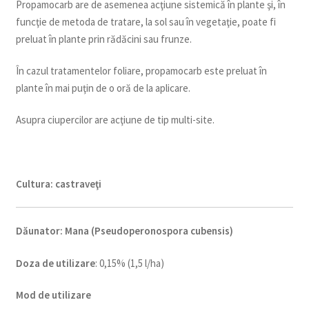
Propamocarb are de asemenea acţiune sistemică în plante şi, în
funcţie de metoda de tratare, la sol sau în vegetaţie, poate fi
preluat în plante prin rădăcini sau frunze.
În cazul tratamentelor foliare, propamocarb este preluat în
plante în mai puţin de o oră de la aplicare.
Asupra ciupercilor are acţiune de tip multi-site.
Cultura:
castraveţi
Dăunator
:
Mana (Pseudoperonospora cubensis)
Doza de utilizare
: 0,15% (1,5 l/ha)
Mod de utilizare