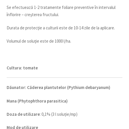
Se efectuează 1-2 tratamente foliare preventive în intervalul
înflorire – creşterea fructului.
Durata de protecţie a culturii este de 10-14 zile de la aplicare.
Volumul de soluţie este de 1000 l/ha.
Cultura:
tomate
Dăunator
:
Căderea plantutelor (Pythium debaryanum)
Mana (Phytophthora parasitica)
Doza de utilizare
: 0,1% (3 l soluție/mp)
Mod de utilizare