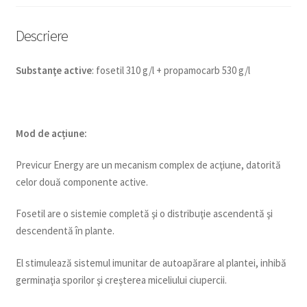
Descriere
Substanţe active
: fosetil 310 g/l + propamocarb 530 g/l
Mod de acțiune:
Previcur Energy are un mecanism complex de acţiune, datorită
celor două componente active.
Fosetil are o sistemie completă şi o distribuţie ascendentă şi
descendentă în plante.
El stimulează sistemul imunitar de autoapărare al plantei, inhibă
germinaţia sporilor şi creşterea miceliului ciupercii.