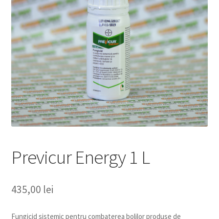
copil
Extinde
Sere și solarii
meniul
copil
Previcur Energy 1 L
435,00
lei
Fungicid sistemic pentru combaterea bolilor produse de